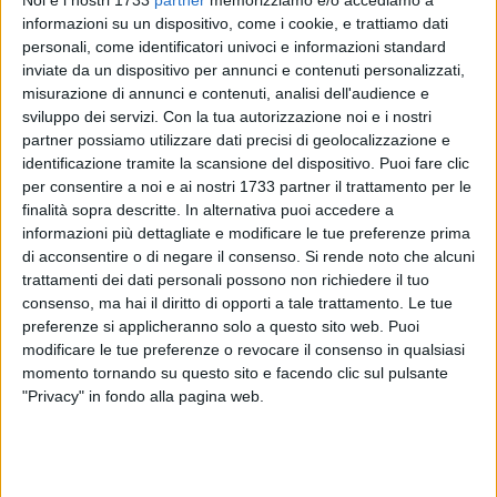
informazioni su un dispositivo, come i cookie, e trattiamo dati
personali, come identificatori univoci e informazioni standard
inviate da un dispositivo per annunci e contenuti personalizzati,
119
misurazione di annunci e contenuti, analisi dell'audience e
sviluppo dei servizi.
Con la tua autorizzazione noi e i nostri
partner possiamo utilizzare dati precisi di geolocalizzazione e
identificazione tramite la scansione del dispositivo. Puoi fare clic
La Champions League a Barletta e non si tratta di una
per consentire a noi e ai nostri 1733 partner il trattamento per le
battuta di stampo sportivo. Nella sala giunta ha fatto bella
finalità sopra descritte. In alternativa puoi accedere a
mostra la coppa originale della Champions League 2007
informazioni più dettagliate e modificare le tue preferenze prima
vinta dal Milan nello stadio di Atene.
di acconsentire o di negare il consenso.
Si rende noto che alcuni
trattamenti dei dati personali possono non richiedere il tuo
La coppa è in città grazie al Milan Club Margherita in
consenso, ma hai il diritto di opporti a tale trattamento. Le tue
preferenze si applicheranno solo a questo sito web. Puoi
collaborazione con l'ASD Dream Team, da quest'anno
modificare le tue preferenze o revocare il consenso in qualsiasi
Academy Milan, che è riuscito a portarla a Barletta per
momento tornando su questo sito e facendo clic sul pulsante
mostrarla a tutti i bambini affiliati.
"Privacy" in fondo alla pagina web.
Nell'incontro il Sindaco Cannito ha elogiato l'iniziativa della
associazione complimentandosi per l'impegno profuso
verso i calciatori in erba. "Questa coppa – ha dichiarato