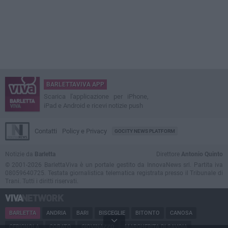
BARLETTAVIVA APP
Scarica l'applicazione per iPhone,
iPad e Android e ricevi notizie push
Contatti
Policy e Privacy
GOCITY NEWS PLATFORM
Notizie da
Barletta
Direttore
Antonio Quinto
© 2001-2026 BarlettaViva è un portale gestito da InnovaNews srl. Partita iva
08059640725. Testata giornalistica telematica registrata presso il Tribunale di
Trani. Tutti i diritti riservati.
BARLETTA
ANDRIA
BARI
BISCEGLIE
BITONTO
CANOSA
CERIGNOLA
CORATO
GIOVINAZZO
MARGHERITA DI SAVOIA