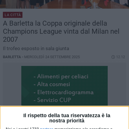
LA CITTÀ
A Barletta la Coppa originale della
Champions League vinta dal Milan nel
2007
Il trofeo esposto in sala giunta
BARLETTA -
MERCOLEDÌ 24 SETTEMBRE 2025
12.12
Il rispetto della tua riservatezza è la
nostra priorità
Noi e i nostri 1733
partner
memorizziamo e/o accediamo a