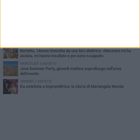
all'alba a Trani
GIOVEDÌ 6 AGOSTO
Il ricordo di "Cecco", il benzinaio col sorriso: «Contava i giorni che
lo separavano dalla pensione»
VENERDÌ 7 AGOSTO
Incidente sulla 16 bis a Barletta, traffico bloccato verso Bari
DOMENICA 9 AGOSTO
Barletta, 14enne investita da una bici elettrica: «Nessuno mi ha
aiutata, mi hanno insultato e poi sono scappati»
MERCOLEDÌ 5 AGOSTO
Jova Summer Party, giovedì mattina sopralluogo nell'area
dell'evento
VENERDÌ 7 AGOSTO
Da estetista a imprenditrice: la storia di Mariangela Nevola