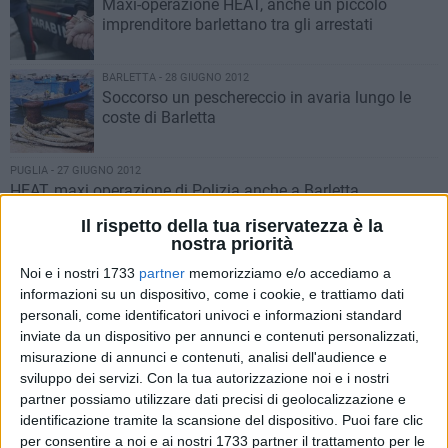
Maxi-operazione HEAT, anche un piccolo
imprenditore barlettano tra gli arrestati
BARLETTA - 28 GIUGNO 2012
Soccorso un peschereccio in avaria lungo le
coste di Barletta
PUGLIA - 27 GIUGNO 2012
HEAT, maxi operazione di Polizia anche a Barletta
BARLETTA - 26 GIUGNO 2012
Il rispetto della tua riservatezza è la
La linea sottile... tra festeggiare ed esagerare
nostra priorità
Noi e i nostri 1733
partner
memorizziamo e/o accediamo a
informazioni su un dispositivo, come i cookie, e trattiamo dati
BARLETTA - 25 GIUGNO 2012
personali, come identificatori univoci e informazioni standard
Polizia Municipale, operazioni di contrasto
inviate da un dispositivo per annunci e contenuti personalizzati,
all'illegalità nel weekend
misurazione di annunci e contenuti, analisi dell'audience e
sviluppo dei servizi.
Con la tua autorizzazione noi e i nostri
partner possiamo utilizzare dati precisi di geolocalizzazione e
BARLETTA - 25 GIUGNO 2012
identificazione tramite la scansione del dispositivo. Puoi fare clic
Malore sulla Litoranea di Ponente: muore
per consentire a noi e ai nostri 1733 partner il trattamento per le
anziano di 80 anni