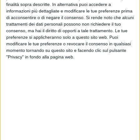
finalità sopra descritte. In alternativa puoi accedere a
informazioni più dettagliate e modificare le tue preferenze prima
BARLETTA - 24 GIUGNO 2012
di acconsentire o di negare il consenso.
Si rende noto che alcuni
Volete farvi derubare? Andate all’ospedale
trattamenti dei dati personali possono non richiedere il tuo
consenso, ma hai il diritto di opporti a tale trattamento. Le tue
preferenze si applicheranno solo a questo sito web. Puoi
modificare le tue preferenze o revocare il consenso in qualsiasi
BARLETTA - 24 GIUGNO 2012
Dopo tre giorni... il pesce puzza
momento tornando su questo sito e facendo clic sul pulsante
"Privacy" in fondo alla pagina web.
BARLETTA - 23 GIUGNO 2012
Fermato al largo di Barletta un peschereccio
egiziano con 66 clandestini
BARLETTA - 21 GIUGNO 2012
Ancora rissa segnalata al 112, quattro arresti a
Barletta
BARLETTA - 20 GIUGNO 2012
Gelosia in via Venezia, saltano amori e denti