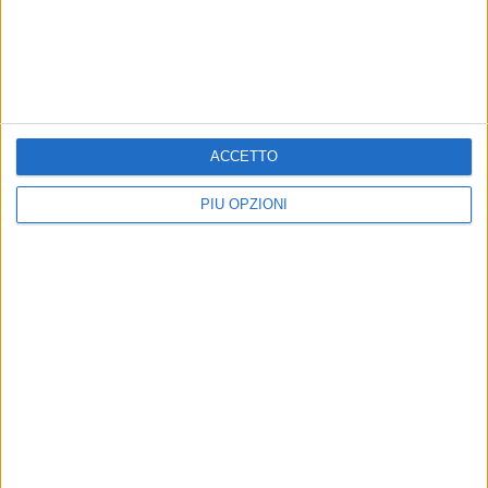
Al largo di Barletta pescavano tonno rosso di
frodo
Precedente
1
2
...
252
253
254
255
256
...
Successiva
ACCETTO
PIÙ OPZIONI