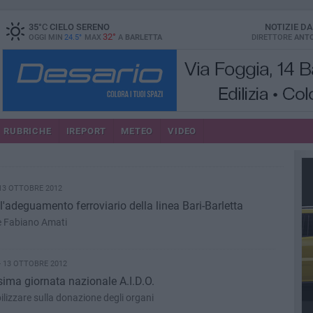
35
°C
CIELO SERENO
NOTIZIE D
32°
OGGI MIN
24.5°
MAX
A
BARLETTA
DIRETTORE
ANTO
RUBRICHE
IREPORT
METEO
VIDEO
13 OTTOBRE 2012
l'adeguamento ferroviario della linea Bari-Barletta
e Fabiano Amati
 13 OTTOBRE 2012
sima giornata nazionale A.I.D.O.
ilizzare sulla donazione degli organi