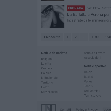
CRONACA
BARLETTA - 9 OTT
Da Barletta a Verona per r
Incastrate dalle immagini di
Precedente
1
2
...
1539
154
Notizie da Barletta
Scuola e Lavoro
Associazioni
Religioni
La città
Notizie sportive
Cronaca
Calcio
Politica
Basket
Istituzionale
Volley
Territorio
Tennis
Eventi
Arti Marziali
Servizi sociali
Tennistavolo
Contatti
Policy e Privacy
GOCI