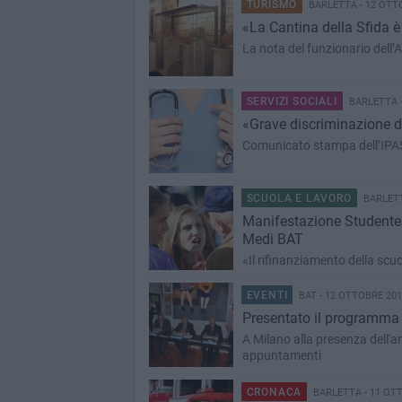
TURISMO
BARLETTA - 12 OTT
«La Cantina della Sfida è
La nota del funzionario dell’
SERVIZI SOCIALI
BARLETTA -
«Grave discriminazione d
Comunicato stampa dell’IPASV
SCUOLA E LAVORO
BARLETT
Manifestazione Studentes
Medi BAT
«Il rifinanziamento della scu
EVENTI
BAT - 12 OTTOBRE 20
Presentato il programma d
A Milano alla presenza dell'a
appuntamenti
CRONACA
BARLETTA - 11 OT