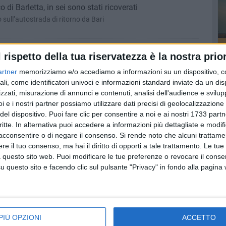
o di Barletta, in sei sono stati ricoverati
to sull’autostrada di ritorno da Bari
TOBRE 2012
l rispetto della tua riservatezza è la nostra prior
via Andria e via D’Aragona, investito un ciclista
artner
memorizziamo e/o accediamo a informazioni su un dispositivo, c
a bicicletta
ali, come identificatori univoci e informazioni standard inviate da un di
zzati, misurazione di annunci e contenuti, analisi dell'audience e svilupp
i e i nostri partner possiamo utilizzare dati precisi di geolocalizzazione 
1 OTTOBRE 2012
del dispositivo. Puoi fare clic per consentire a noi e ai nostri 1733 partn
, «la Chiesa barlettana ha abdicato il suo ruolo di
critte. In alternativa puoi accedere a informazioni più dettagliate e modif
acconsentire o di negare il consenso.
Si rende noto che alcuni trattamen
Barletta
e il tuo consenso, ma hai il diritto di opporti a tale trattamento. Le tue
 questo sito web. Puoi modificare le tue preferenze o revocare il conse
OBRE 2012
questo sito e facendo clic sul pulsante "Privacy" in fondo alla pagina
 via dell’Industria e via Vecchia Madonna dello Sterpeto
ne dei rifiuti allarma le industrie alimentari
OBRE 2012
PIÙ OPZIONI
ACCETTO
ale del tramonto della Bat