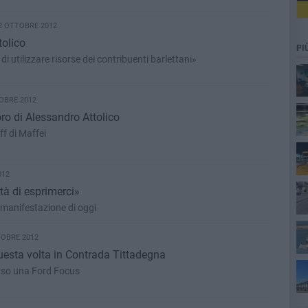
2 OTTOBRE 2012
tolico
PI
di utilizzare risorse dei contribuenti barlettani»
OBRE 2012
oro di Alessandro Attolico
Ennesimo colpaccio dello staff di Maffei
012
tà di esprimerci»
 manifestazione di oggi
TOBRE 2012
questa volta in Contrada Tittadegna
ta
erso una Ford Focus