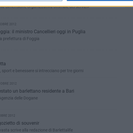
ella dimensione organizzativa ottimale dei servizi»
TOBRE 2012
ggia: il ministro Cancellieri oggi in Puglia
a prefettura di Foggia
tta
sport e benessere si intrecciano per tre giorni
TOBRE 2012
estato un barlettano residente a Bari
l'Agenzia delle Dogane
OBRE 2012
gozietto di souvenir
asta scrive alla redazione di Barlettalife