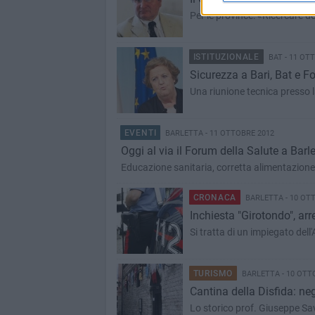
Per le province: «Ricercare d
ISTITUZIONALE
BAT - 11 OT
Sicurezza a Bari, Bat e Fo
Una riunione tecnica presso l
EVENTI
BARLETTA - 11 OTTOBRE 2012
Oggi al via il Forum della Salute a Barle
Educazione sanitaria, corretta alimentazione, 
CRONACA
BARLETTA - 10 OT
Inchiesta "Girotondo", arr
Si tratta di un impiegato del
TURISMO
BARLETTA - 10 OTT
Cantina della Disfida: ne
Lo storico prof. Giuseppe Sav