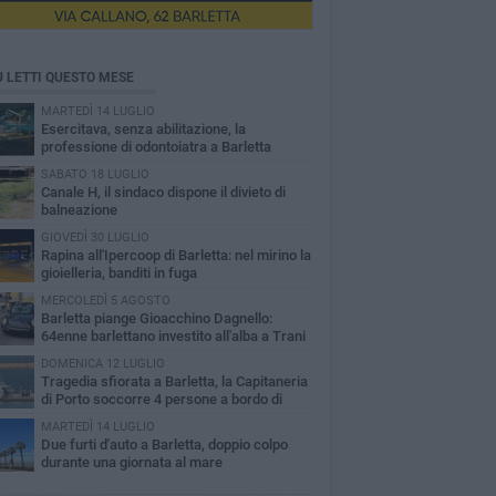
Ù LETTI QUESTO MESE
MARTEDÌ 14 LUGLIO
Esercitava, senza abilitazione, la
professione di odontoiatra a Barletta
SABATO 18 LUGLIO
Canale H, il sindaco dispone il divieto di
balneazione
GIOVEDÌ 30 LUGLIO
Rapina all'Ipercoop di Barletta: nel mirino la
gioielleria, banditi in fuga
MERCOLEDÌ 5 AGOSTO
Barletta piange Gioacchino Dagnello:
64enne barlettano investito all'alba a Trani
DOMENICA 12 LUGLIO
Tragedia sfiorata a Barletta, la Capitaneria
di Porto soccorre 4 persone a bordo di
vole Sup
MARTEDÌ 14 LUGLIO
Due furti d'auto a Barletta, doppio colpo
durante una giornata al mare