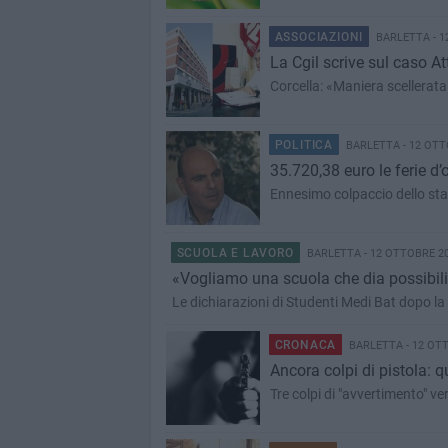
ASSOCIAZIONI
BARLETTA - 1
La Cgil scrive sul caso At
Corcella: «Maniera scellerata 
POLITICA
BARLETTA - 12 OTT
35.720,38 euro le ferie d’
SCUOLA E LAVORO
BARLETTA - 12 OTTOBRE 2
«Vogliamo una scuola che dia possibili
Le dichiarazioni di Studenti Medi Bat dopo la
CRONACA
BARLETTA - 12 OT
Ancora colpi di pistola: 
Tre colpi di "avvertimento" v