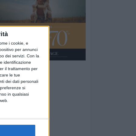
ità
ome i cookie, e
spositivo per annunci
o dei servizi.
Con la
e identificazione
er il trattamento per
icare le tue
ti dei dati personali
 preferenze si
nso in qualsiasi
 web.