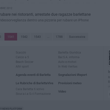
OBRE 2012
ubare nei ristoranti, arrestate due ragazze barlettane
 videosorveglianza dentro una pizzeria per rubare un iPhone
0
1541
1542
1543
...
1788
Successiva
Scacchi
Barletta Giuridica
Calcio a 5
Bar.S.A. informa
Beach Soccer
Auto e motori
Altri sport
In Web Veritas
I
Agenda eventi di Barletta
Segnalazioni iReport
R
B
Le Rubriche di BarlettaViva
Previsioni meteo
i
Cara Barletta ti scrivo
Video
Sicur.a.l.a S.r.l Formazione
TY NEWS PLATFORM