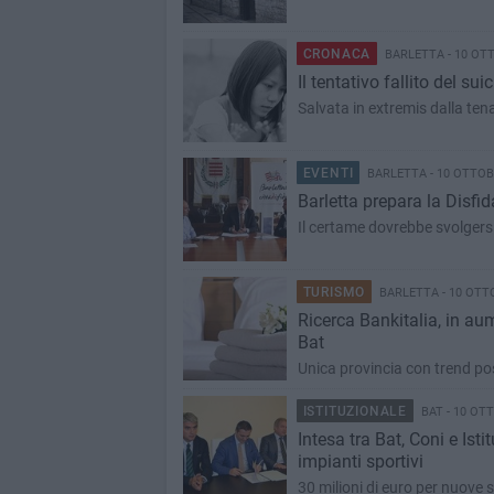
CRONACA
BARLETTA - 10 OT
Il tentativo fallito del sui
Salvata in extremis dalla tena
EVENTI
BARLETTA - 10 OTTOB
Barletta prepara la Disfi
Il certame dovrebbe svolgers
TURISMO
BARLETTA - 10 OTT
Ricerca Bankitalia, in aum
Bat
Unica provincia con trend posi
ISTITUZIONALE
BAT - 10 OT
Intesa tra Bat, Coni e Isti
impianti sportivi
30 milioni di euro per nuove s