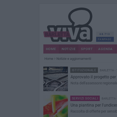
68.713
FANPAGE
HOME
NOTIZIE
SPORT
AGENDA
Home
Notizie e aggiornamenti
ISTITUZIONALE
BARLETTA - 
Approvato il progetto per 
Nota dell'assessore regional
SERVIZI SOCIALI
BARLETTA -
Una piantina per l'undice
Raccolta di offerte per sensib