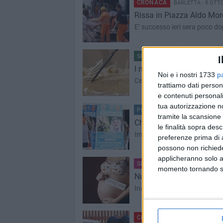
CRONACA
BARLETTA - 8 OTT
Rissa in Piazza Aldo Mo
E’ successo ieri sera poco do
SCUOLA E LAVORO
BARLETT
I
I mestieri tradizionali ci
Noi e i nostri 1733
p
Cercasi giovani artigiani, Ba
trattiamo dati person
e contenuti personali
tua autorizzazione no
POLITICA
BARLETTA - 8 OTTO
tramite la scansione 
Chi vuole staccare la spi
le finalità sopra des
Impressioni dal primo weeken
preferenze prima di 
possono non richieder
applicheranno solo a
SERVIZI SOCIALI
BARLETTA -
momento tornando su 
Nuova sede per il centro 
Inaugurazione questo pomeri
CRONACA
BARLETTA - 7 OTT