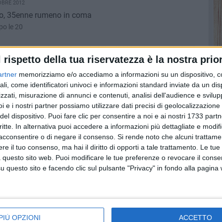
OBRE 2012
ro, 35enne rumeno in coma
po le 20
A - 8 OTTOBRE 2012
l rispetto della tua riservatezza è la nostra prior
 salveranno
artner
memorizziamo e/o accediamo a informazioni su un dispositivo, c
rletta ha già cominciato
ali, come identificatori univoci e informazioni standard inviate da un di
zzati, misurazione di annunci e contenuti, analisi dell'audience e svilupp
i e i nostri partner possiamo utilizzare dati precisi di geolocalizzazione 
BRE 2012
del dispositivo. Puoi fare clic per consentire a noi e ai nostri 1733 partn
na all'amministrazione comunale tra i barlettani?
critte. In alternativa puoi accedere a informazioni più dettagliate e modif
d della raccolta firme avviata dal centrodestra barlettano
acconsentire o di negare il consenso.
Si rende noto che alcuni trattamen
e il tuo consenso, ma hai il diritto di opporti a tale trattamento. Le tue
 questo sito web. Puoi modificare le tue preferenze o revocare il conse
 8 OTTOBRE 2012
questo sito e facendo clic sul pulsante "Privacy" in fondo alla pagina
di aiuto per gestanti e mamme in difficoltà
ggio presso la parrocchia di San Giovanni Apostolo
OBRE 2012
PIÙ OPZIONI
ACCETTO