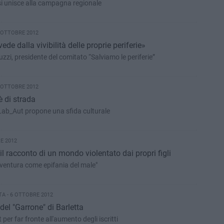
si unisce alla campagna regionale
 OTTOBRE 2012
vede dalla vivibilità delle proprie periferie»
uzzi, presidente del comitato “Salviamo le periferie”
 OTTOBRE 2012
è di strada
Lab_Aut propone una sfida culturale
E 2012
 il racconto di un mondo violentato dai propri figli
sventura come epifania del male"
A - 6 OTTOBRE 2012
del "Garrone" di Barletta
per far fronte all'aumento degli iscritti