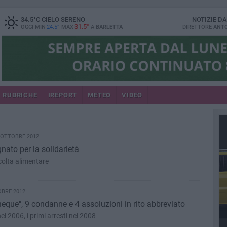
34.5
°C
CIELO SERENO
NOTIZIE D
31.5°
OGGI MIN
24.5°
MAX
A
BARLETTA
DIRETTORE
ANTO
RUBRICHE
IREPORT
METEO
VIDEO
 OTTOBRE 2012
nato per la solidarietà
olta alimentare
OBRE 2012
eque", 9 condanne e 4 assoluzioni in rito abbreviato
l 2006, i primi arresti nel 2008