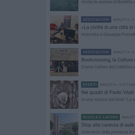
Anche la sezione di Barletta 
ASSOCIAZIONI
BARLETTA - 6
«La civiltà di una città si 
Intervista a Giuseppe Porcell
ASSOCIAZIONI
BARLETTA - 6
Bookcrossing, la Cultura 
Emma Cafiero del Collettivo 
EVENTI
BARLETTA - 6 OTTOBR
Nei quadri di Paolo Vitali
In una mostra dal titolo "La 
SCUOLA E LAVORO
BARLETT
Stop alla carenza di aule 
Intervento della provincia Bat 