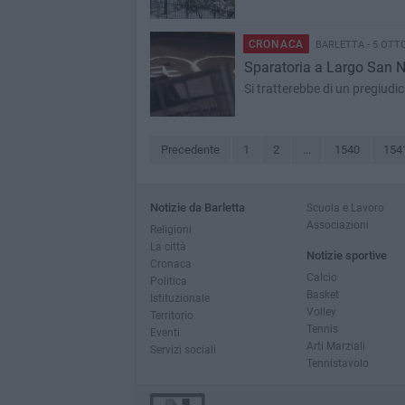
CRONACA
BARLETTA - 5 OTT
Sparatoria a Largo San Ni
Si tratterebbe di un pregiudic
Precedente
1
2
...
1540
154
Notizie da Barletta
Scuola e Lavoro
Associazioni
Religioni
La città
Notizie sportive
Cronaca
Calcio
Politica
Basket
Istituzionale
Volley
Territorio
Tennis
Eventi
Arti Marziali
Servizi sociali
Tennistavolo