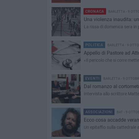
CRONACA
BARLETTA - 9 OTT
Una violenza inaudita: un
La rissa di domenica sera in
POLITICA
BARLETTA - 9 OTTO
Appello di Pastore ad Atto
«Il pericolo che si corre mett
EVENTI
BARLETTA - 9 OTTOBR
Dal romanzo al cortometr
Intervista allo scrittore Mat
ASSOCIAZIONI
BAT - 9 OTTO
Ecco cosa accadde veramen
Un epitaffio sulla cattedrale