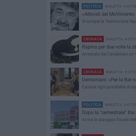
POLITICA
BARLETTA - 9 OTTO
«Attivisti del MoVimento
Si compie la "Democrazia liqu
CRONACA
BARLETTA - 8 OTT
Rapina per due volte la 
Arrestato dai Carabinieri un
CRONACA
BARLETTA - 8 OTT
Dentamaro: «Per la Bat 
Esclusa ogni possibilità di 
POLITICA
BARLETTA - 8 OTTO
Dopo la “semestrale” Bar.
Arriva la stangata fiscale de