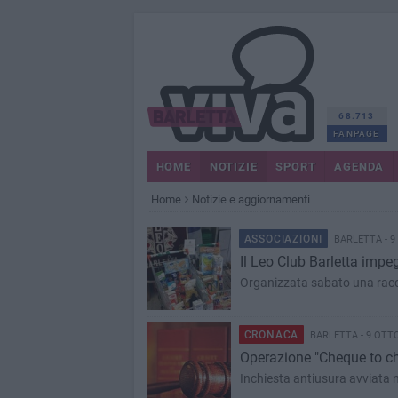
68.713
FANPAGE
HOME
NOTIZIE
SPORT
AGENDA
Home
Notizie e aggiornamenti
ASSOCIAZIONI
BARLETTA - 9
Il Leo Club Barletta impeg
Organizzata sabato una racc
CRONACA
BARLETTA - 9 OTT
Operazione "Cheque to ch
Inchiesta antiusura avviata ne