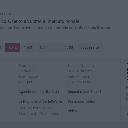
OBRE 2012
cola, ferito un uomo al mercato rionale
ato. Sul luogo sono intervenuti Carabinieri, Polizia e Vigili urbani
1
1542
1543
1544
...
1788
Successiva
Scacchi
Barletta Giuridica
Calcio a 5
Bar.S.A. informa
Beach Soccer
Auto e motori
Altri sport
In Web Veritas
I
Agenda eventi di Barletta
Segnalazioni iReport
R
B
Le Rubriche di BarlettaViva
Previsioni meteo
i
Cara Barletta ti scrivo
Video
Sicur.a.l.a S.r.l Formazione