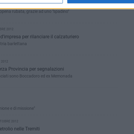
letta, arrestati un 19enne e un 17enne
appena rubata, grazie ad uno "spadino"
BRE 2012
e d’impresa per rilanciare il calzaturiero
stria barlettana
 2012
terza Provincia per segnalazioni
nunciati sono Boccadoro ed ex Memonada
ione e di missione"
TOBRE 2012
trolio nelle Tremiti