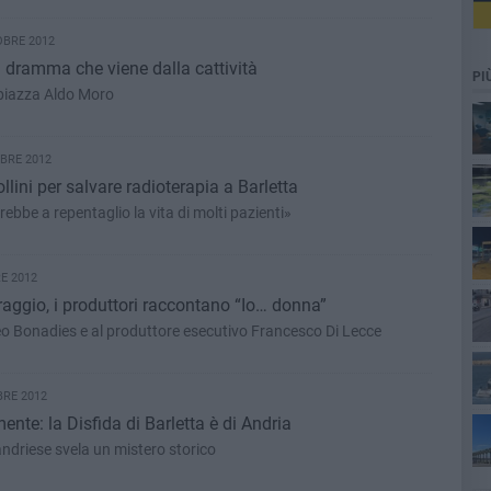
OBRE 2012
 dramma che viene dalla cattività
PI
 piazza Aldo Moro
BRE 2012
llini per salvare radioterapia a Barletta
erebbe a repentaglio la vita di molti pazienti»
E 2012
aggio, i produttori raccontano “Io… donna”
teo Bonadies e al produttore esecutivo Francesco Di Lecce
BRE 2012
ta
te: la Disfida di Barletta è di Andria
 andriese svela un mistero storico