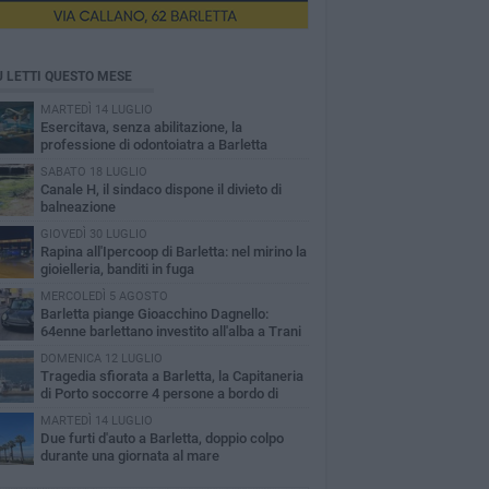
Ù LETTI QUESTO MESE
MARTEDÌ 14 LUGLIO
Esercitava, senza abilitazione, la
professione di odontoiatra a Barletta
SABATO 18 LUGLIO
Canale H, il sindaco dispone il divieto di
balneazione
GIOVEDÌ 30 LUGLIO
Rapina all'Ipercoop di Barletta: nel mirino la
gioielleria, banditi in fuga
MERCOLEDÌ 5 AGOSTO
Barletta piange Gioacchino Dagnello:
64enne barlettano investito all'alba a Trani
DOMENICA 12 LUGLIO
Tragedia sfiorata a Barletta, la Capitaneria
di Porto soccorre 4 persone a bordo di
vole Sup
MARTEDÌ 14 LUGLIO
Due furti d'auto a Barletta, doppio colpo
durante una giornata al mare