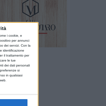
ità
ome i cookie, e
spositivo per annunci
o dei servizi.
Con la
e identificazione
er il trattamento per
icare le tue
ti dei dati personali
 preferenze si
nso in qualsiasi
 web.