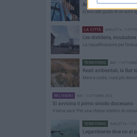
Ancora furti d'auto a Bar
Erano alla guida di un auto 
LA CITTÀ
BARLETTA - 7 OTTO
L’ex-distilleria, incubator
La riqualificazione per l’indu
TERRITORIO
BAT - 7 OTTOBRE
Reati ambientali, la Bat 
Mare e coste, i casi più de
RELIGIONI
BAT - 7 OTTOBRE 2012
Si avvicina il primo sinodo diocesano
Il tema sarà "Per una chiesa mistero di comun
TERRITORIO
BARLETTA - 7 OT
Legambient​e dice no al pe