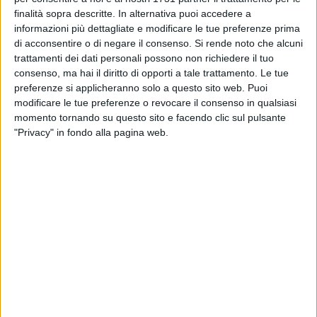
pluripregiudicato andriese
finalità sopra descritte. In alternativa puoi accedere a
informazioni più dettagliate e modificare le tue preferenze prima
BARLETTA - 11 AGOSTO 2014
di acconsentire o di negare il consenso.
Si rende noto che alcuni
I bronzi di Piazza Caduti e le cicatrici della
trattamenti dei dati personali possono non richiedere il tuo
storia
consenso, ma hai il diritto di opporti a tale trattamento. Le tue
preferenze si applicheranno solo a questo sito web. Puoi
modificare le tue preferenze o revocare il consenso in qualsiasi
BARLETTA - 11 AGOSTO 2014
momento tornando su questo sito e facendo clic sul pulsante
Contatore dell’elettricità esposto alle
"Privacy" in fondo alla pagina web.
intemperie a Barletta
BAT - 11 AGOSTO 2014
Nella Bat diminuzione "sensibile" dei reati nel
primo semestre 2014
BARLETTA - 10 AGOSTO 2014
Da Foggia a Barletta, ritrovata la donna
allontanatasi da una Casa famiglia
BARLETTA - 10 AGOSTO 2014
Dov’è finito lo stemma di Barletta in Piazza