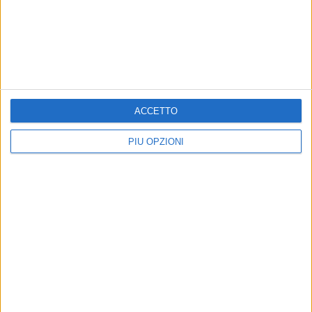
BARLETTA - 8 AGOSTO 2014
Un'altra tartaruga spiaggiata sulla Litoranea di
Ponente
Precedente
1
2
...
1363
1364
1365
1366
ACCETTO
1367
...
Successiva
PIÙ OPZIONI