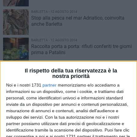
BARLETTA - 12 AGOSTO 2014
Stop alla pesca nel mar Adriatico, coinvolta
anche Barletta
BARLETTA - 12 AGOSTO 2014
Raccolta porta a porta: rifiuti conferiti tre giorni
prima a Patalini
BARLETTA - 12 AGOSTO 2014
Il rispetto della tua riservatezza è la
Alcune precisazioni sul contatore dell’elettricità
nostra priorità
di via Manfredi
Noi e i nostri 1731
partner
memorizziamo e/o accediamo a
informazioni su un dispositivo, come i cookie, e trattiamo dati
BAT - 12 AGOSTO 2014
personali, come identificatori univoci e informazioni standard
La Bat cerca educatori e assistenti alla
inviate da un dispositivo per annunci e contenuti personalizzati,
comunicazione per studenti diversamente abili
misurazione di annunci e contenuti, analisi dell'audience e
sviluppo dei servizi.
Con la tua autorizzazione noi e i nostri
partner possiamo utilizzare dati precisi di geolocalizzazione e
BAT - 11 AGOSTO 2014
identificazione tramite la scansione del dispositivo. Puoi fare clic
Intercettato, tenta la fuga due volte. Arrestato
per consentire a noi e ai nostri 1731 partner il trattamento per le