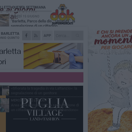
Ù LETTI QUESTA SETTIMANA
LUNEDÌ 15 GIUGNO
"Barletta, Parco della dis...Umanità": la
segnalazione di un cittadino
A
BARLETTA
DOMENICA 28 GIUGNO
APP
Allarme blatte, la denuncia di una residente
NIO QUINTO
di via Romagnosi
GIOVEDÌ 9 LUGLIO
Festa patronale, segnalazione di un
cittadino sull'area delle giostre: «Servono
 controlli»
LUNEDÌ 8 GIUGNO
«Mia madre ricoverata da tre giorni: dolore,
ostacoli e dignità negata»
MERCOLEDÌ 24 GIUGNO
«Sfiorata la tragedia in via Lattanzio»: la
segnalazione di un genitore
MERCOLEDÌ 22 LUGLIO
Area cani in zona 167, la segnalazione di
un cittadino: «Grave stato di abbandono»