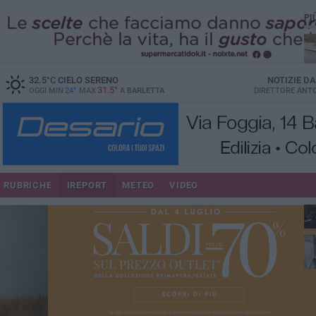
PI
32.5
°C
CIELO SERENO
NOTIZIE D
31.5°
OGGI MIN
24°
MAX
A
BARLETTA
DIRETTORE
ANTO
più
RUBRICHE
IREPORT
METEO
VIDEO