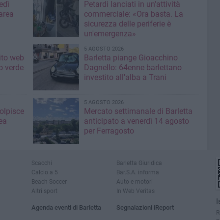
edì
Petardi lanciati in un'attività
area
commerciale: «Ora basta. La
sicurezza delle periferie è
un'emergenza»
5 AGOSTO 2026
sito web
Barletta piange Gioacchino
o verde
Dagnello: 64enne barlettano
investito all'alba a Trani
5 AGOSTO 2026
colpisce
Mercato settimanale di Barletta
ea
anticipato a venerdì 14 agosto
per Ferragosto
Scacchi
Barletta Giuridica
Calcio a 5
Bar.S.A. informa
Beach Soccer
Auto e motori
Altri sport
In Web Veritas
I
Agenda eventi di Barletta
Segnalazioni iReport
R