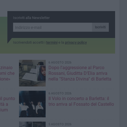
Iscriviti alla Newsletter
Iscriviti
Iscrivendoti accetti i
termini
e la
privacy policy
6 AGOSTO 2026
nzinaio
Dopo l'aggressione al Parco
orni che
Rossani, Giuditta D'Elia arriva
ione»
nella "Stanza Divina" di Barletta
6 AGOSTO 2026
il punto
Il Volo in concerto a Barletta: il
ità a
trio arriva al Fossato del Castello
mium
5 AGOSTO 2026