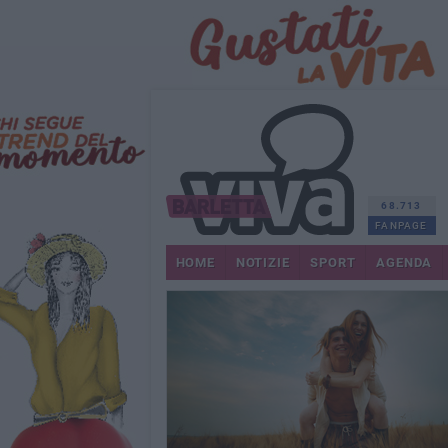
68.713
FANPAGE
HOME
NOTIZIE
SPORT
AGENDA