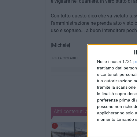
e vigilare nel quartiere, in vero stato di
Con tutto questo dico che va vietato ta
l'amministrazione ne prenda atto visto ch
uso e sopruso... a buon intenditore poch
[Michele]
I
PISTA CICLABILE
Noi e i nostri 1731
p
trattiamo dati person
e contenuti personali
tua autorizzazione no
tramite la scansione 
le finalità sopra des
preferenze prima di 
possono non richieder
Altri contenuti a tema
applicheranno solo a
momento tornando su 
1
1