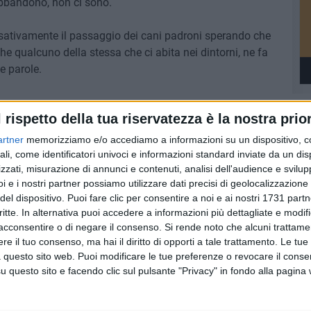
 abbandono, non ci sono.
ssativamente il passaggio dei cani padroni sperando che
e qualcuno della stessa che ci abita nei dintorni, ne fa
e parole.
l rispetto della tua riservatezza è la nostra prior
artner
memorizziamo e/o accediamo a informazioni su un dispositivo, c
ali, come identificatori univoci e informazioni standard inviate da un di
zzati, misurazione di annunci e contenuti, analisi dell'audience e svilupp
i e i nostri partner possiamo utilizzare dati precisi di geolocalizzazione 
del dispositivo. Puoi fare clic per consentire a noi e ai nostri 1731 partn
critte. In alternativa puoi accedere a informazioni più dettagliate e modif
acconsentire o di negare il consenso.
Si rende noto che alcuni trattamen
e il tuo consenso, ma hai il diritto di opporti a tale trattamento. Le tue
 questo sito web. Puoi modificare le tue preferenze o revocare il conse
questo sito e facendo clic sul pulsante "Privacy" in fondo alla pagina