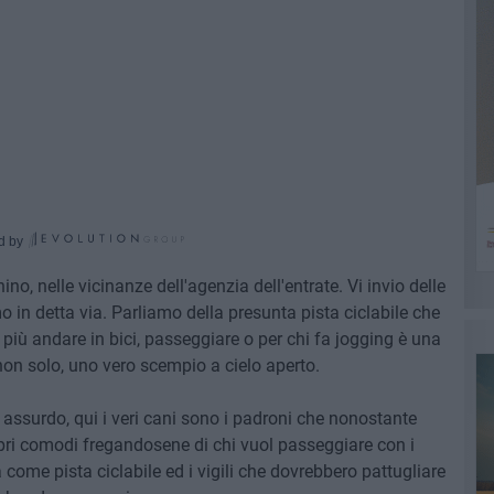
d by
no, nelle vicinanze dell'agenzia dell'entrate. Vi invio delle
o in detta via. Parliamo della presunta pista ciclabile che
o più andare in bici, passeggiare o per chi fa jogging è una
non solo, uno vero scempio a cielo aperto.
 assurdo, qui i veri cani sono i padroni che nonostante
opri comodi fregandosene di chi vuol passeggiare con i
ca come pista ciclabile ed i vigili che dovrebbero pattugliare