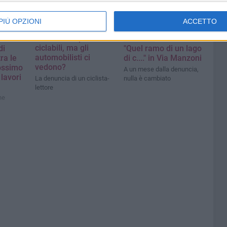
PIÙ OPZIONI
ACCETTO
Abbiamo le piste
CRONACA
ciclabili, ma gli
di
"Quel ramo di un lago
automobilisti ci
ra le
di c...." in Via Manzoni
vedono?
rossimo
A un mese dalla denuncia,
lavori
La denuncia di un ciclista-
nulla è cambiato
lettore
ne