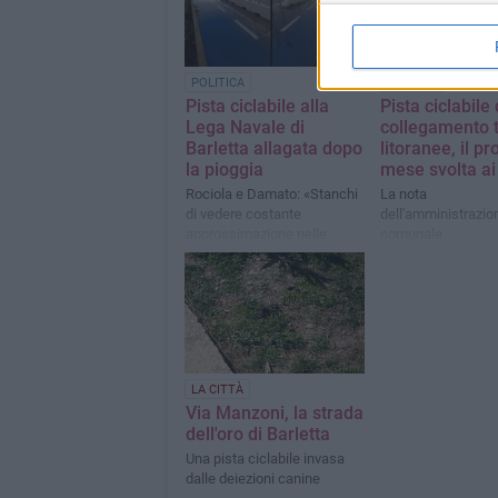
POLITICA
LA CITTÀ
Pista ciclabile alla
Pista ciclabile 
Lega Navale di
collegamento t
Barletta allagata dopo
litoranee, il p
la pioggia
mese svolta ai 
Rociola e Damato: «Stanchi
La nota
di vedere costante
dell'amministrazio
approssimazione nelle
comunale
opere pubbliche»
LA CITTÀ
Via Manzoni, la strada
dell'oro di Barletta
Una pista ciclabile invasa
dalle deiezioni canine