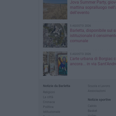
Jova Summer Party, giov
mattina sopralluogo nell'
dell'evento
5 AGOSTO 2026
Barletta, disponibile sul 
istituzionale il censiment
comunale
5 AGOSTO 2026
L'arte urbana di Borgiac 
ancora... in via Sant'Andr
Notizie da Barletta
Scuola e Lavoro
Associazioni
Religioni
La città
Notizie sportive
Cronaca
Calcio
Politica
Basket
Istituzionale
Volley