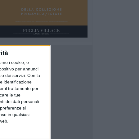
ità
ome i cookie, e
spositivo per annunci
o dei servizi.
Con la
e identificazione
er il trattamento per
icare le tue
ti dei dati personali
 preferenze si
nso in qualsiasi
 web.