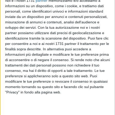
Noi e i nostri 1731
partner
memorizziamo e/o accediamo a
affatto fiero dei "promontori", rappresentati dalle deiezioni
informazioni su un dispositivo, come i cookie, e trattiamo dati
canine, che tagliano in due la pista ciclabile della via
personali, come identificatori univoci e informazioni standard
barlettana posizionata nel quartiere "Patalini", zona che
inviate da un dispositivo per annunci e contenuti personalizzati,
attraversa oggi è un'epoca caratterizzata dalla mancanza di
misurazione di annunci e contenuti, analisi dell'audience e
sviluppo dei servizi.
Con la tua autorizzazione noi e i nostri
civiltà di alcuni proprietari di esemplari canini, che lasciano
partner possiamo utilizzare dati precisi di geolocalizzazione e
liberamente scorrazzare i loro quadrupedi sulla lunga pista
identificazione tramite la scansione del dispositivo. Puoi fare clic
ciclabile che taglia la strada, facendo sì che i cani scarichino
per consentire a noi e ai nostri 1731 partner il trattamento per le
liberamente i loro "doni" i alla vista di tutti nel verde pubblico
finalità sopra descritte. In alternativa puoi accedere a
presente al centro della pista, se non addirittura sullo spazio
informazioni più dettagliate e modificare le tue preferenze prima
sovraelevato riservato alle bici.
di acconsentire o di negare il consenso.
Si rende noto che alcuni
trattamenti dei dati personali possono non richiedere il tuo
consenso, ma hai il diritto di opporti a tale trattamento. Le tue
Già un mese fa, a seguito delle numerose segnalazioni
preferenze si applicheranno solo a questo sito web. Puoi
giunte in redazione da alcuni residenti nauseati dagli olezzi e
modificare le tue preferenze o revocare il consenso in qualsiasi
dalla mancanza di civiltà di alcuni fruitori della pista
momento tornando su questo sito e facendo clic sul pulsante
ciclabile e dell'aiuola che la taglia in due, avevamo deciso di
"Privacy" in fondo alla pagina web.
recarci in zona e percorrere a piedi il tratto di pista ciclabile
che percorre via Manzoni, dall'incrocio con via Giacomo
Leopardi a quello con via Salvatore Quasimodo, passando
per via Luigi Pirandello e via Giuseppe Ungaretti. Una zona