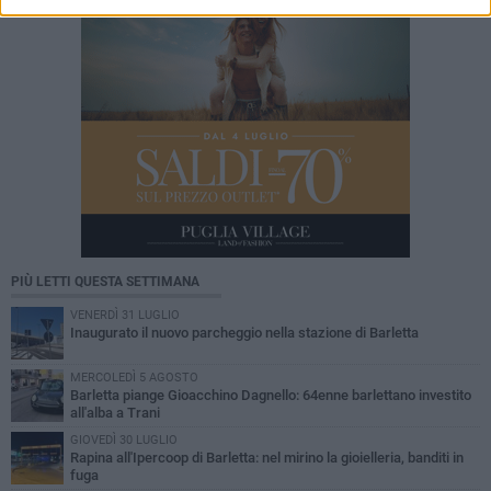
PIÙ LETTI QUESTA SETTIMANA
VENERDÌ 31 LUGLIO
Inaugurato il nuovo parcheggio nella stazione di Barletta
MERCOLEDÌ 5 AGOSTO
Barletta piange Gioacchino Dagnello: 64enne barlettano investito
all'alba a Trani
GIOVEDÌ 30 LUGLIO
Rapina all'Ipercoop di Barletta: nel mirino la gioielleria, banditi in
fuga