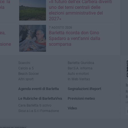
ce: la
«Il futuro dell'ex Cartiera diventi
ola
uno dei temi centrali delle
elezioni amministrative del
2027»
7 AGOSTO 2026
ea,
Barletta ricorda don Gino
Spadaro a vent’anni dalla
isione
scomparsa
Scacchi
Barletta Giuridica
Calcio a 5
Bar.S.A. informa
Beach Soccer
Auto e motori
Altri sport
In Web Veritas
I
Agenda eventi di Barletta
Segnalazioni iReport
R
B
Le Rubriche di BarlettaViva
Previsioni meteo
i
Cara Barletta ti scrivo
Video
Sicur.a.l.a S.r.l Formazione