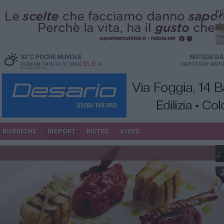
PI
32
°C
POCHE NUVOLE
NOTIZIE D
31.5°
DOMANI MIN
24.5°
MAX
A
DIRETTORE
ANTO
BARLETTA
più
RUBRICHE
IREPORT
METEO
VIDEO
in 
per