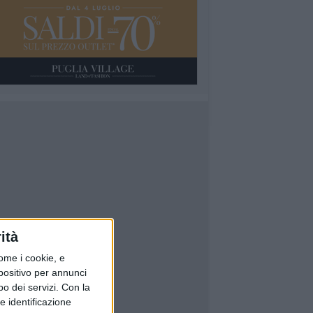
ità
ome i cookie, e
spositivo per annunci
o dei servizi.
Con la
e identificazione