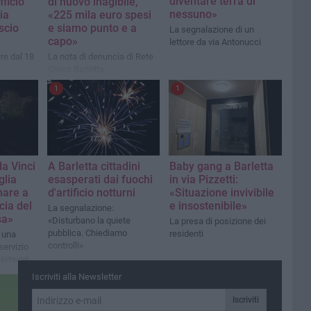
diventare terra di
fficio
di nuovo inagibile,
nessuno»
ia
«225 mila euro spesi
scio
e siamo punto e a
La segnalazione di un
capo»
lettore da via Antonucci
ire dal 18
La nota di denuncia di Rete
Civica Barletta
1
1
a Vinci
A Barletta cittadini
Baby gang a Barletta
glia
esasperati dai fuochi
in via Pizzetti:
nare a
d'artificio notturni
«Situazione invivibile
cia del
e insostenibile»
La segnalazione:
sa»
«Disturbano la quiete
La presa di posizione dei
pubblica. Chiediamo
residenti
 una
controlli»
 servizio
Network
Iscriviti alla Newsletter
Iscriviti