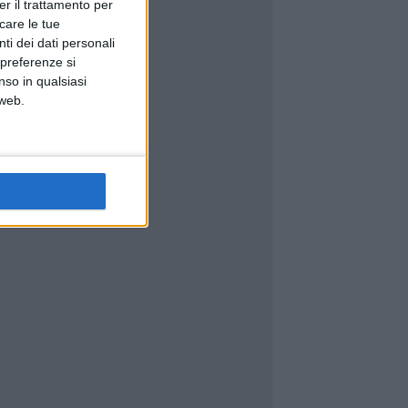
er il trattamento per
icare le tue
ti dei dati personali
 preferenze si
nso in qualsiasi
 web.