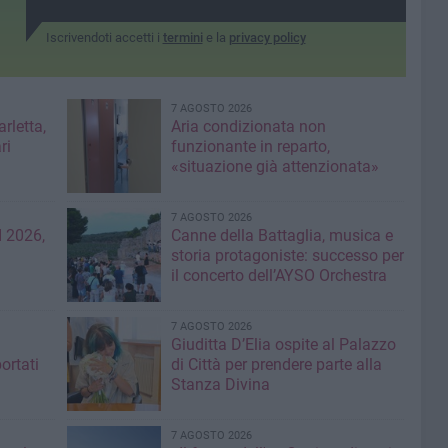
Iscrivendoti accetti i
termini
e la
privacy policy
7 AGOSTO 2026
rletta,
Aria condizionata non
ri
funzionante in reparto,
«situazione già attenzionata»
7 AGOSTO 2026
 2026,
Canne della Battaglia, musica e
storia protagoniste: successo per
il concerto dell’AYSO Orchestra
7 AGOSTO 2026
Giuditta D’Elia ospite al Palazzo
ortati
di Città per prendere parte alla
Stanza Divina
7 AGOSTO 2026