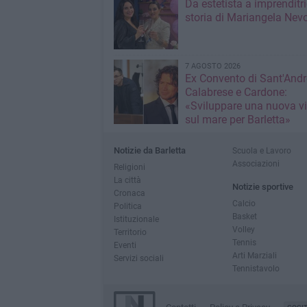
Da estetista a imprenditri
storia di Mariangela Nev
7 AGOSTO 2026
Ex Convento di Sant'Andr
Calabrese e Cardone:
«Sviluppare una nuova v
sul mare per Barletta»
Notizie da Barletta
Scuola e Lavoro
Associazioni
Religioni
La città
Notizie sportive
Cronaca
Calcio
Politica
Basket
Istituzionale
Volley
Territorio
Tennis
Eventi
Arti Marziali
Servizi sociali
Tennistavolo