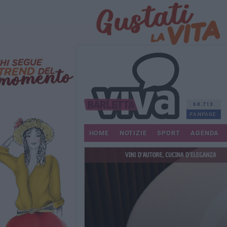
68.713
FANPAGE
HOME
NOTIZIE
SPORT
AGENDA