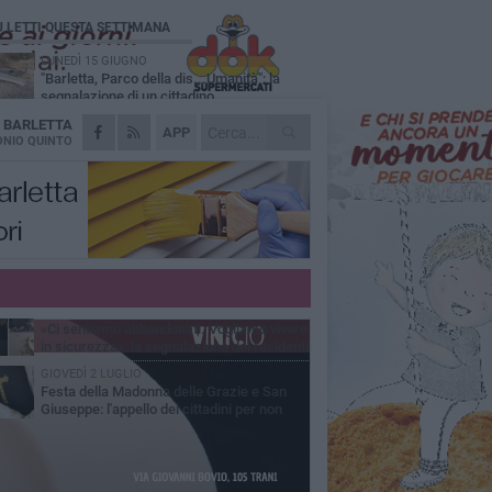
Ù LETTI QUESTA SETTIMANA
LUNEDÌ 15 GIUGNO
"Barletta, Parco della dis...Umanità": la
segnalazione di un cittadino
A
BARLETTA
DOMENICA 28 GIUGNO
APP
Allarme blatte, la denuncia di una residente
NIO QUINTO
di via Romagnosi
GIOVEDÌ 9 LUGLIO
Festa patronale, segnalazione di un
cittadino sull'area delle giostre: «Servono
 controlli»
MERCOLEDÌ 22 LUGLIO
Area cani in zona 167, la segnalazione di
un cittadino: «Grave stato di abbandono»
MARTEDÌ 16 GIUGNO
«Ci sentiamo abbandonati. Vogliamo vivere
in sicurezza»: la segnalazione dei residenti
Via Lattanzio
GIOVEDÌ 2 LUGLIO
Festa della Madonna delle Grazie e San
Giuseppe: l'appello dei cittadini per non
dere una tradizione identitaria