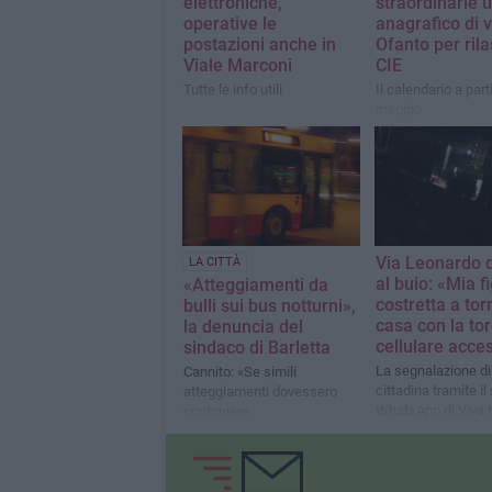
elettroniche,
straordinarie u
operative le
anagrafico di v
postazioni anche in
Ofanto per rila
Viale Marconi
CIE
Tutte le info utili
Il calendario a part
maggio
Via Leonardo d
LA CITTÀ
al buio: «Mia fi
«Atteggiamenti da
costretta a tor
bulli sui bus notturni»,
casa con la tor
la denuncia del
cellulare acce
sindaco di Barletta
La segnalazione di
Cannito: «Se simili
cittadina tramite il
atteggiamenti dovessero
WhatsApp di Viva 
continuare
l’Amministrazione comunale
deciderà se proseguire il
servizio o interromperlo»