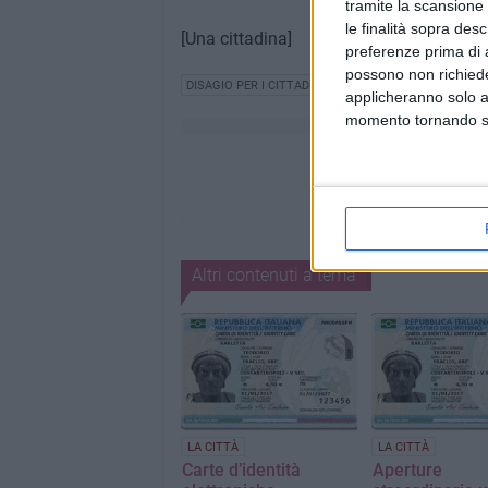
tramite la scansione 
le finalità sopra des
[Una cittadina]
preferenze prima di 
possono non richieder
DISAGIO PER I CITTADINI
ANAGRAFE
applicheranno solo a
momento tornando su 
Altri contenuti a tema
LA CITTÀ
LA CITTÀ
Carte d’identità
Aperture