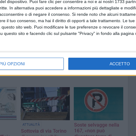
del dispositivo. Puoi fare clic per consentire a noi e ai nostri 1733 partn
critte. In alternativa puoi accedere a informazioni più dettagliate e modif
acconsentire o di negare il consenso.
Si rende noto che alcuni trattamen
e il tuo consenso, ma hai il diritto di opporti a tale trattamento. Le tue
 questo sito web. Puoi modificare le tue preferenze o revocare il conse
questo sito e facendo clic sul pulsante "Privacy" in fondo alla pagina
PIÙ OPZIONI
ACCETTO
Soste selvagge nella
ATTUALITÀ
167, «non può
Sottovia di via Torino