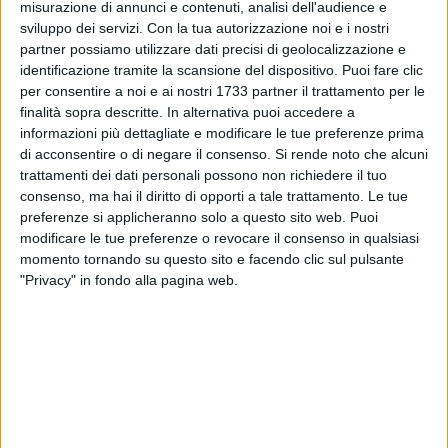
misurazione di annunci e contenuti, analisi dell'audience e
Ricevi aggiornamenti, eventi e nuovi contenuti su
sviluppo dei servizi.
Con la tua autorizzazione noi e i nostri
BarlettaViva direttamente nella tua casella di posta
partner possiamo utilizzare dati precisi di geolocalizzazione e
elettronica. Iscriviti gratuitamente alla newsletter per iniziare
identificazione tramite la scansione del dispositivo. Puoi fare clic
a ricevere gli aggiornamenti.
per consentire a noi e ai nostri 1733 partner il trattamento per le
finalità sopra descritte. In alternativa puoi accedere a
informazioni più dettagliate e modificare le tue preferenze prima
Iscriviti alla Newsletter
di acconsentire o di negare il consenso.
Si rende noto che alcuni
trattamenti dei dati personali possono non richiedere il tuo
Iscriviti
consenso, ma hai il diritto di opporti a tale trattamento. Le tue
preferenze si applicheranno solo a questo sito web. Puoi
Iscrivendoti accetti i
termini
e la
privacy policy
modificare le tue preferenze o revocare il consenso in qualsiasi
momento tornando su questo sito e facendo clic sul pulsante
"Privacy" in fondo alla pagina web.
NOTIZIE E AGGIORNAMENTI RECENTI
7 AGOSTO 2026
Incidente sulla 16 bis a Barletta, traffico
bloccato verso Bari