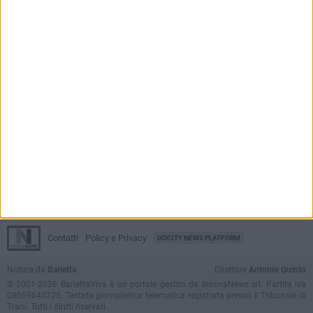
7 AGOSTO 2026
Da estetista a imprenditrice: la storia di
Mariangela Nevola
7 AGOSTO 2026
«Il futuro dell'ex Cartiera diventi uno dei temi
centrali delle elezioni amministrative del 2027»
BARLETTAVIVA APP
Scarica l'applicazione per iPhone,
iPad e Android e ricevi notizie push
Contatti
Policy e Privacy
GOCITY NEWS PLATFORM
Notizie da
Barletta
Direttore
Antonio Quinto
© 2001-2026 BarlettaViva è un portale gestito da InnovaNews srl. Partita iva
08059640725. Testata giornalistica telematica registrata presso il Tribunale di
Trani. Tutti i diritti riservati.