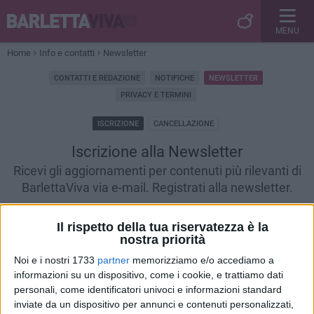
MENU
Home
Info e contatti
Newsletter
CONTATTI E REDAZIONE
NOTIFICHE
NEWSLETTER
PRIVACY E TERMINI
ISCRIZIONE
CANCELLAZIONE
Iscrizione alla Newsletter
Ricevi gli aggiornamenti per contenuti più rilevanti di
BarlettaViva via e-mail. Registrati alla newsletter.
Il rispetto della tua riservatezza è la
nostra priorità
Noi e i nostri 1733
partner
memorizziamo e/o accediamo a
informazioni su un dispositivo, come i cookie, e trattiamo dati
personali, come identificatori univoci e informazioni standard
inviate da un dispositivo per annunci e contenuti personalizzati,