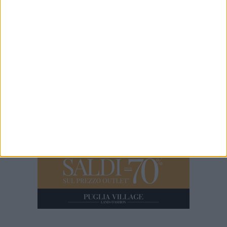
7 MINUTI
Iniziati i lavori di restauro dell'ex convento di Sant'Andrea di
Barletta
5 MINUTI
Emergenza canale H: questa mattina sopralluogo con sindaco,
Capitaneria di Porto e Aqp