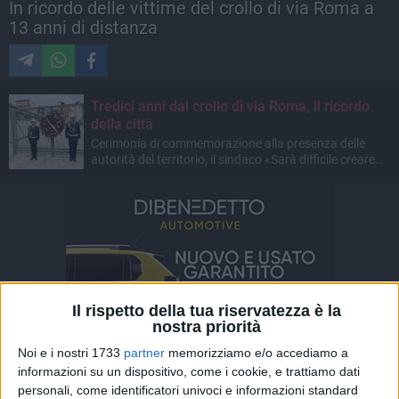
In ricordo delle vittime del crollo di via Roma a
13 anni di distanza
Tredici anni dal crollo di via Roma, il ricordo
della città
Cerimonia di commemorazione alla presenza delle
autorità del territorio, il sindaco «Sarà difficile creare
un'area della memoria in questa zona»
Il rispetto della tua riservatezza è la
nostra priorità
Noi e i nostri 1733
partner
memorizziamo e/o accediamo a
informazioni su un dispositivo, come i cookie, e trattiamo dati
personali, come identificatori univoci e informazioni standard