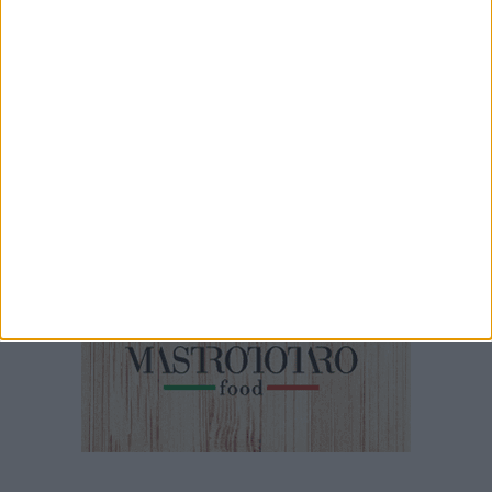
7 MINUTI
Iniziati i lavori di restauro dell'ex convento di Sant'Andrea di
Barletta
5 MINUTI
Emergenza canale H: questa mattina sopralluogo con sindaco,
Capitaneria di Porto e Aqp