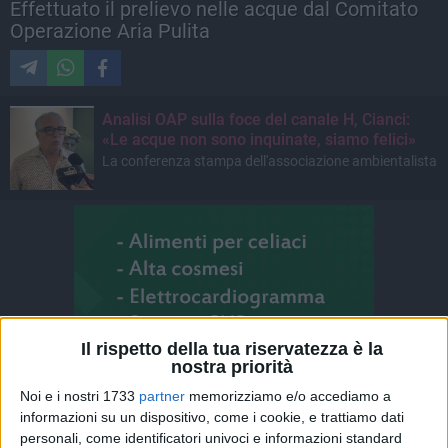
Effettuato il prelievo nelle acque dal Comitato
Operazione Aria Pulita
Analisi OAP sulla foce del canale H, Cianci:
«Le acque non sono inquinate, siamo felici»
La conferenza stampa dell'associazione ambientalista
Il rispetto della tua riservatezza è la
nostra priorità
Noi e i nostri 1733
partner
memorizziamo e/o accediamo a
informazioni su un dispositivo, come i cookie, e trattiamo dati
personali, come identificatori univoci e informazioni standard