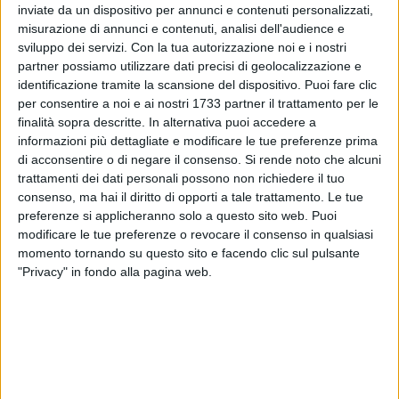
inviate da un dispositivo per annunci e contenuti personalizzati,
ALTRI VIDEO PUBBLICATI DI RECENTE
misurazione di annunci e contenuti, analisi dell'audience e
sviluppo dei servizi.
Con la tua autorizzazione noi e i nostri
partner possiamo utilizzare dati precisi di geolocalizzazione e
identificazione tramite la scansione del dispositivo. Puoi fare clic
per consentire a noi e ai nostri 1733 partner il trattamento per le
finalità sopra descritte. In alternativa puoi accedere a
informazioni più dettagliate e modificare le tue preferenze prima
di acconsentire o di negare il consenso.
Si rende noto che alcuni
trattamenti dei dati personali possono non richiedere il tuo
SOCIAL VIDEO
7 MINUTI
SOCIAL VIDEO
6 MINUTI
consenso, ma hai il diritto di opporti a tale trattamento. Le tue
Iniziati i lavori di restauro dell'ex
Inaugurazione del nuovo
convento di Sant'Andrea di
parcheggio nella stazione di
preferenze si applicheranno solo a questo sito web. Puoi
Barletta
Barletta
modificare le tue preferenze o revocare il consenso in qualsiasi
momento tornando su questo sito e facendo clic sul pulsante
"Privacy" in fondo alla pagina web.
SOCIAL VIDEO
5 MINUTI
SOCIAL VIDEO
5 MINUTI
Crisi politica il quadro
Emergenza canale H: questa