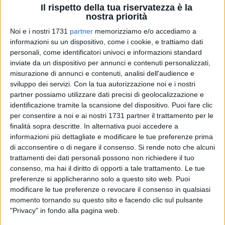
Il rispetto della tua riservatezza è la
nostra priorità
A cura di
Noi e i nostri 1731
partner
memorizziamo e/o accediamo a
LUCA GUERRA
informazioni su un dispositivo, come i cookie, e trattiamo dati
personali, come identificatori univoci e informazioni standard
inviate da un dispositivo per annunci e contenuti personalizzati,
Insidiosa trasferta per l
'A.s.d. New Axia volley,
impegnata
misurazione di annunci e contenuti, analisi dell'audience e
oggi sul parquet del
Pianeta Sport Bitetto
, secondo in
sviluppo dei servizi.
Con la tua autorizzazione noi e i nostri
classifica insieme al sodalizio barlettano, per il quarto turno
partner possiamo utilizzare dati precisi di geolocalizzazione e
di campionato di
Prima Divisione femminile
di volley.
identificazione tramite la scansione del dispositivo. Puoi fare clic
per consentire a noi e ai nostri 1731 partner il trattamento per le
Fischio d'inizio alle ore 18:30.
finalità sopra descritte. In alternativa puoi accedere a
informazioni più dettagliate e modificare le tue preferenze prima
Mister Porcelluzz
i dovrà fare a meno per l'occasione della
di acconsentire o di negare il consenso.
Si rende noto che alcuni
centrale Dipace, non ancora in condizione e del libero
trattamenti dei dati personali possono non richiedere il tuo
Disalvo, che ritornerà in campo soltanto dopo la sosta
consenso, ma hai il diritto di opporti a tale trattamento. Le tue
natalizia. Prima convocazione per il giovane opposto
preferenze si applicheranno solo a questo sito web. Puoi
Doronzo, proveniente dalle selezioni Under 16 e 18.
modificare le tue preferenze o revocare il consenso in qualsiasi
momento tornando su questo sito e facendo clic sul pulsante
"Privacy" in fondo alla pagina web.
Di seguito l'elenco delle
13 convocate
per la trasferta in terra