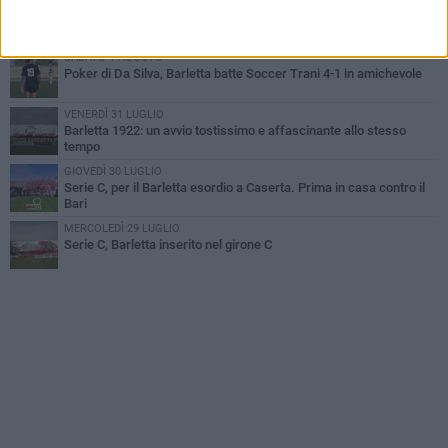
VENERDÌ 31 LUGLIO
Serie C Sky Wifi: fissate date e orari delle prime otto giornate di
campionato.
SABATO 1 AGOSTO
Poker di Da Silva, Barletta batte Soccer Trani 4-1 in amichevole
VENERDÌ 31 LUGLIO
Barletta 1922: un avvio tostissimo e affascinante allo stesso
tempo
GIOVEDÌ 30 LUGLIO
Serie C, per il Barletta esordio a Caserta. Prima in casa contro il
Bari
MERCOLEDÌ 29 LUGLIO
Serie C, Barletta inserito nel girone C