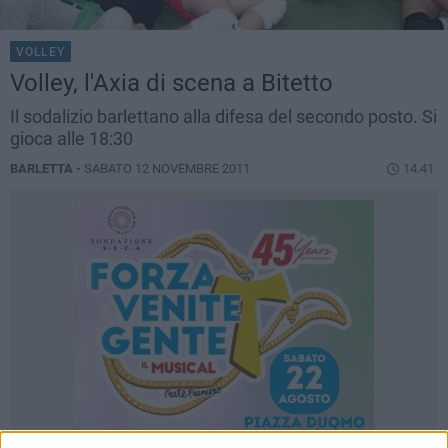
VOLLEY
Volley, l'Axia di scena a Bitetto
Il sodalizio barlettano alla difesa del secondo posto. Si
gioca alle 18:30
BARLETTA -
SABATO 12 NOVEMBRE 2011
14.41