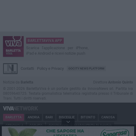
BARLETTAVIVA APP
Scarica l'applicazione per iPhone,
iPad e Android e ricevi notizie push
Contatti
Policy e Privacy
GOCITY NEWS PLATFORM
Notizie da
Barletta
Direttore
Antonio Quinto
© 2001-2026 BarlettaViva è un portale gestito da InnovaNews srl. Partita iva
08059640725. Testata giornalistica telematica registrata presso il Tribunale di
Trani. Tutti i diritti riservati.
BARLETTA
ANDRIA
BARI
BISCEGLIE
BITONTO
CANOSA
CERIGNOLA
CORATO
GIOVINAZZO
MARGHERITA DI SAVOIA
MINERVINO
MODUGNO
MOLFETTA
PUGLIA
RUVO