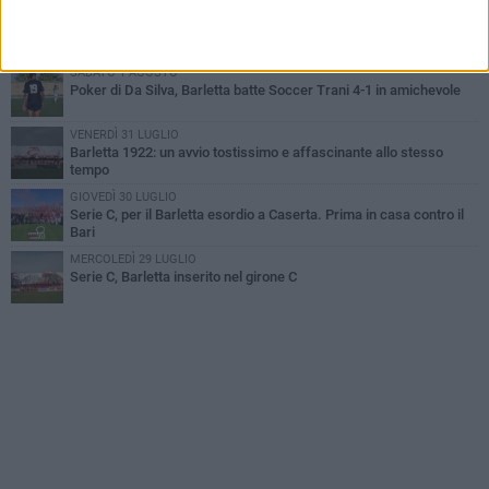
VENERDÌ 31 LUGLIO
Serie C Sky Wifi: fissate date e orari delle prime otto giornate di
campionato.
SABATO 1 AGOSTO
Poker di Da Silva, Barletta batte Soccer Trani 4-1 in amichevole
VENERDÌ 31 LUGLIO
Barletta 1922: un avvio tostissimo e affascinante allo stesso
tempo
GIOVEDÌ 30 LUGLIO
Serie C, per il Barletta esordio a Caserta. Prima in casa contro il
Bari
MERCOLEDÌ 29 LUGLIO
Serie C, Barletta inserito nel girone C