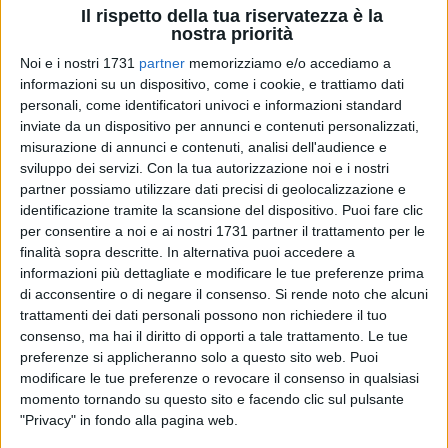
Il rispetto della tua riservatezza è la
nostra priorità
Noi e i nostri 1731
partner
memorizziamo e/o accediamo a
A cura di
informazioni su un dispositivo, come i cookie, e trattiamo dati
LUCA GUERRA
personali, come identificatori univoci e informazioni standard
inviate da un dispositivo per annunci e contenuti personalizzati,
misurazione di annunci e contenuti, analisi dell'audience e
Riparte oggi pomeriggio da
Cassano Murge
– inizio previsto
sviluppo dei servizi.
Con la tua autorizzazione noi e i nostri
partner possiamo utilizzare dati precisi di geolocalizzazione e
per le ore 18.30 - l'avventura delle "delfine" della
New Axia
identificazione tramite la scansione del dispositivo. Puoi fare clic
volley
, che sul parquet della palestra "N.Vitarella"
per consentire a noi e ai nostri 1731 partner il trattamento per le
affronteranno le ragazze della
V.2000 Acquaviva/Cassano
finalità sopra descritte. In alternativa puoi accedere a
nella gara valevole per la prima giornata del campionato di
informazioni più dettagliate e modificare le tue preferenze prima
volley femminile di Prima Divisione.
di acconsentire o di negare il consenso.
Si rende noto che alcuni
trattamenti dei dati personali possono non richiedere il tuo
Mister Leonardo Porcelluzzi
per l'impegno odierno dovrà
consenso, ma hai il diritto di opporti a tale trattamento. Le tue
preferenze si applicheranno solo a questo sito web. Puoi
fare a meno solo del libero Disalvo. Nella lista delle
modificare le tue preferenze o revocare il consenso in qualsiasi
convocate
per la prima uscita ufficiale vi sono
13
atlete, nel
momento tornando su questo sito e facendo clic sul pulsante
dettaglio: le schiacciatrici Bracco,
Grumo
, Guaglione,
"Privacy" in fondo alla pagina web.
Miccolis, Lo Giudice e il capitano
Mastrototaro
; le