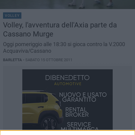
VOLLEY
Volley, l'avventura dell'Axia parte da
Cassano Murge
Oggi pomeriggio alle 18:30 si gioca contro la V.2000
Acquaviva/Cassano
BARLETTA -
SABATO 15 OTTOBRE 2011