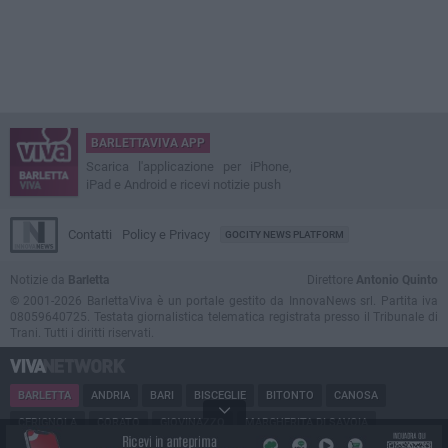
BARLETTAVIVA APP
Scarica l'applicazione per iPhone,
iPad e Android e ricevi notizie push
Contatti
Policy e Privacy
GOCITY NEWS PLATFORM
Notizie da
Barletta
Direttore
Antonio Quinto
© 2001-2026 BarlettaViva è un portale gestito da InnovaNews srl. Partita iva
08059640725. Testata giornalistica telematica registrata presso il Tribunale di
Trani. Tutti i diritti riservati.
BARLETTA
ANDRIA
BARI
BISCEGLIE
BITONTO
CANOSA
CERIGNOLA
CORATO
GIOVINAZZO
MARGHERITA DI SAVOIA