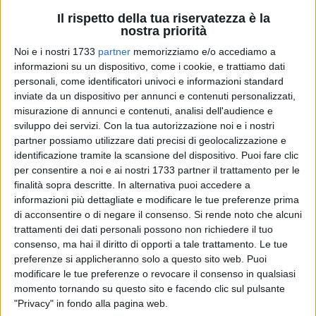
Il rispetto della tua riservatezza è la
nostra priorità
Noi e i nostri 1733
partner
memorizziamo e/o accediamo a
2
informazioni su un dispositivo, come i cookie, e trattiamo dati
personali, come identificatori univoci e informazioni standard
inviate da un dispositivo per annunci e contenuti personalizzati,
misurazione di annunci e contenuti, analisi dell'audience e
Ancora una importantissima vittoria per l'A.S.D. Volley
sviluppo dei servizi.
Con la tua autorizzazione noi e i nostri
Barletta, che nel tardo pomeriggio di sabato in casa si è
partner possiamo utilizzare dati precisi di geolocalizzazione e
imposta per 3 – 1 contro l'ASDAM Pegaso Molfetta, diretta
identificazione tramite la scansione del dispositivo. Puoi fare clic
concorrente nella corsa Playoff.
per consentire a noi e ai nostri 1733 partner il trattamento per le
finalità sopra descritte. In alternativa puoi accedere a
Infatti le ragazze di Mister Dinoia infatti mettono un ulteriore
informazioni più dettagliate e modificare le tue preferenze prima
tassello per la lotta alla Promozione in Serie C,
di acconsentire o di negare il consenso.
Si rende noto che alcuni
trattamenti dei dati personali possono non richiedere il tuo
qualificandosi matematicamente alla seconda fase Playoff.
consenso, ma hai il diritto di opporti a tale trattamento. Le tue
preferenze si applicheranno solo a questo sito web. Puoi
Una partita quella di sabato tra due formazioni che ben si
modificare le tue preferenze o revocare il consenso in qualsiasi
conoscono e che si affrontavano per la quarta volta in
momento tornando su questo sito e facendo clic sul pulsante
stagione. Come da pronostico le ospiti Molfettesi fanno
"Privacy" in fondo alla pagina web.