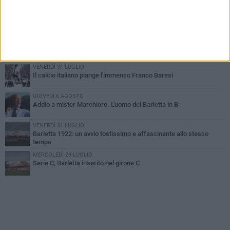
SABATO 1 AGOSTO
Poker di Da Silva, Barletta batte Soccer Trani 4-1 in amichevole
VENERDÌ 31 LUGLIO
Serie C Sky Wifi: fissate date e orari delle prime otto giornate di
campionato.
VENERDÌ 31 LUGLIO
Il calcio italiano piange l'immenso Franco Baresi
GIOVEDÌ 6 AGOSTO
Addio a mister Marchioro. L'uomo del Barletta in B
VENERDÌ 31 LUGLIO
Barletta 1922: un avvio tostissimo e affascinante allo stesso
tempo
MERCOLEDÌ 29 LUGLIO
Serie C, Barletta inserito nel girone C