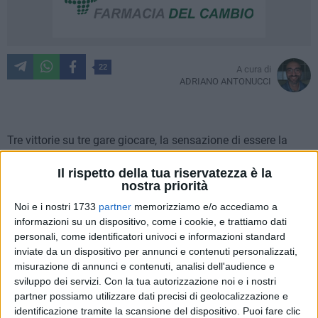
22
A cura di
ADRIANO ANTONUCCI
Tre vittorie su tre gare giocare, la sensazione di essere la
squadra da battere e non solo sulla carta c'è tutta. Il Barletta
Il rispetto della tua riservatezza è la
1922 è pronto a continuare il proprio percorso ma domani
nostra priorità
alle 15.30 troverà sulla sua strada il Canosa al "San Sabino"
Noi e i nostri 1733
partner
memorizziamo e/o accediamo a
in quella che visto anche il valore di un avversario imbottito
informazioni su un dispositivo, come i cookie, e trattiamo dati
di ex sarà probabilmente la partita più ostica di quelle fin qui
personali, come identificatori univoci e informazioni standard
disputate. A presentarla è stato mister Pasquale De Candia
inviate da un dispositivo per annunci e contenuti personalizzati,
accompagnato in conferenza stampa dal numero 9 Beppe
misurazione di annunci e contenuti, analisi dell'audience e
Lopez. Di seguito le dichiarazioni del tecnico.
sviluppo dei servizi.
Con la tua autorizzazione noi e i nostri
partner possiamo utilizzare dati precisi di geolocalizzazione e
identificazione tramite la scansione del dispositivo. Puoi fare clic