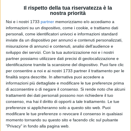
Il rispetto della tua riservatezza è la
nostra priorità
Noi e i nostri 1733
partner
memorizziamo e/o accediamo a
A cura di
LUCA GUERRA
informazioni su un dispositivo, come i cookie, e trattiamo dati
personali, come identificatori univoci e informazioni standard
inviate da un dispositivo per annunci e contenuti personalizzati,
misurazione di annunci e contenuti, analisi dell'audience e
Si è appena concluso il
Campionato Italiano Individuale
sviluppo dei servizi.
Con la tua autorizzazione noi e i nostri
Under 16 di scacchi
, ma per Barletta sarà un'edizione
partner possiamo utilizzare dati precisi di geolocalizzazione e
indimenticabile. La manifestazione, che si è disputata a
identificazione tramite la scansione del dispositivo. Puoi fare clic
Tarvisio (UD) dal 28 giugno al 5 luglio, ha visto ai nastri di
per consentire a noi e ai nostri 1733 partner il trattamento per le
partenza i migliori scacchisti Under 16 provenienti da tutto il
finalità sopra descritte. In alternativa puoi accedere a
informazioni più dettagliate e modificare le tue preferenze prima
territorio italiano. Rispetto alle scorse edizioni, la "truppa"
di acconsentire o di negare il consenso.
Si rende noto che alcuni
barlettana era composta soltanto da nove scacchisti: molte
trattamenti dei dati personali possono non richiedere il tuo
sono state infatti le defezioni a causa dell'elevato costo e
consenso, ma hai il diritto di opporti a tale trattamento. Le tue
della lontananza della location. Ciononostante, Tarvisio si è
preferenze si applicheranno solo a questo sito web. Puoi
colorata di biancorosso, grazie ai risultati ottenuto dai
modificare le tue preferenze o revocare il consenso in qualsiasi
portacolori della Città della Disfida. Il risultato più importante
momento tornando su questo sito e facendo clic sul pulsante
è arrivato nella categoria Under 16, dove Barletta ha
"Privacy" in fondo alla pagina web.