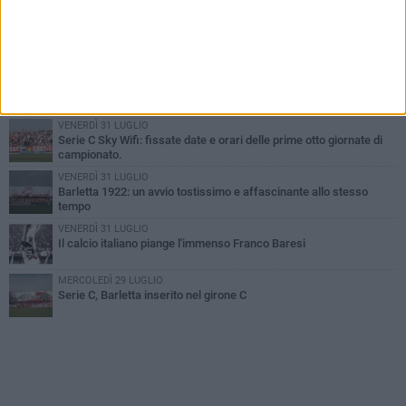
GIOVEDÌ 6 AGOSTO
Addio a mister Marchioro. L'uomo del Barletta in B
SABATO 1 AGOSTO
Poker di Da Silva, Barletta batte Soccer Trani 4-1 in amichevole
VENERDÌ 31 LUGLIO
Serie C Sky Wifi: fissate date e orari delle prime otto giornate di
campionato.
VENERDÌ 31 LUGLIO
Barletta 1922: un avvio tostissimo e affascinante allo stesso
tempo
VENERDÌ 31 LUGLIO
Il calcio italiano piange l'immenso Franco Baresi
MERCOLEDÌ 29 LUGLIO
Serie C, Barletta inserito nel girone C