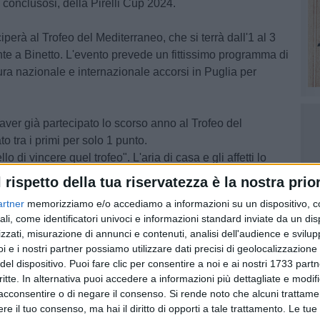
 conclusosi, della Pirelli Cup 2024.
ciperà al
Trofeo del Mediterraneo
, che si terrà dall'1 al 3
e a Binetto. L'evento prevede un fittissimo programma di
tura nazionale e internazionale accorsi in Puglia per
 aver già partecipato lo scorso anno al Trofeo del
o tra i primi per solo 1 punto.
o di vincere quel trofeo". L'aria di casa e gli affetti lo
l rispetto della tua riservatezza è la nostra prior
artner
memorizziamo e/o accediamo a informazioni su un dispositivo, c
rdì, le Qualifiche del sabato mattina FP1 e FP2, e la gara
ali, come identificatori univoci e informazioni standard inviate da un di
 mattina, gara1 e gara2 . L'ingresso è gratuito.
zzati, misurazione di annunci e contenuti, analisi dell'audience e svilupp
i e i nostri partner possiamo utilizzare dati precisi di geolocalizzazione 
del dispositivo. Puoi fare clic per consentire a noi e ai nostri 1733 partn
critte. In alternativa puoi accedere a informazioni più dettagliate e modif
acconsentire o di negare il consenso.
Si rende noto che alcuni trattamen
e il tuo consenso, ma hai il diritto di opporti a tale trattamento. Le tue