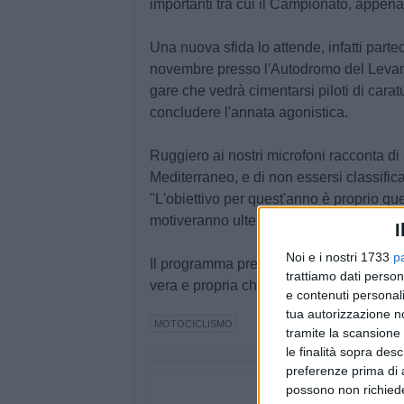
importanti tra cui il Campionato, appena
Una nuova sfida lo attende, infatti parte
novembre presso l'Autodromo del Levant
gare che vedrà cimentarsi piloti di cara
concludere l'annata agonistica.
Ruggiero ai nostri microfoni racconta di
Mediterraneo, e di non essersi classificat
"L'obiettivo per quest'anno è proprio quell
motiveranno ulteriormente.
I
Noi e i nostri 1733
p
Il programma prevede le Libere del vene
trattiamo dati person
vera e propria che si disputerà domenica
e contenuti personali
tua autorizzazione no
MOTOCICLISMO
tramite la scansione 
le finalità sopra des
preferenze prima di 
possono non richieder