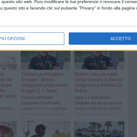
 questo sito web. Puoi modificare le tue preferenze o revocare il conse
questo sito e facendo clic sul pulsante "Privacy" in fondo alla pagina
PIÙ OPZIONI
ACCETTO
no
Trofeo Lamborghini
Motori: una penalità
mo nel
Europe - Benny
costa il podio a Benny
urope
Strignano undicesimo
Strignano e Alberto Di
lle
in gara 1 a Jerez
Folco
del week
Il pilota barlettano
Gara 1 a Barcellona
conquista 5 punti nella
pregiudicata da un lungo in
arlettano
categoria Pro e raggiunge
partenza del pilota romano
l’ottavo posto in classifica
che poi salta la via di fuga
esimo al
generale
obbligatoria