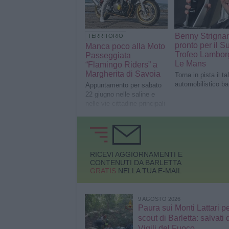
Benny Strigna
TERRITORIO
pronto per il S
Manca poco alla Moto
Trofeo Lamborg
Passeggiata
Le Mans
“Flamingo Riders” a
Margherita di Savoia
Torna in pista il ta
automobilistico ba
Appuntamento per sabato
22 giugno nelle saline e
nelle vie cittadine principali
RICEVI AGGIORNAMENTI E
CONTENUTI DA BARLETTA
GRATIS
NELLA TUA E-MAIL
9 AGOSTO 2026
Paura sui Monti Lattari p
scout di Barletta: salvati 
Vigili del Fuoco