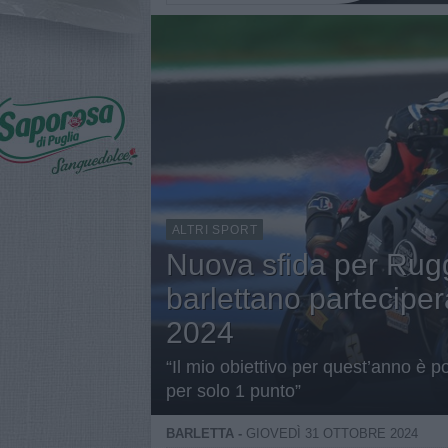
ALTRI SPORT
Nuova sfida per Ruggi
barlettano parteciper
2024
“Il mio obiettivo per quest’anno è p
per solo 1 punto”
BARLETTA -
GIOVEDÌ 31 OTTOBRE 2024