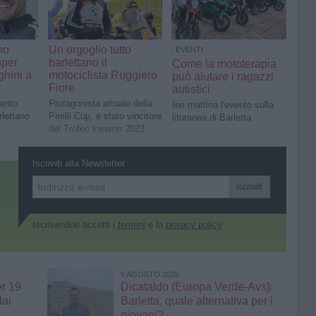
no
Un orgoglio tutto
EVENTI
uper
barlettano il
Come la mototerapia
hini a
motociclista Ruggiero
può aiutare i ragazzi
Fiore
autistici
lento
Protagonista attuale della
Ieri mattina l'evento sulla
rlettano
Pirelli Cup, è stato vincitore
litoranea di Barletta
del Trofeo inverno 2023
Iscriviti alla Newsletter
Iscriviti
Iscrivendoti accetti i
termini
e la
privacy policy
9 AGOSTO 2026
er 19
Dicataldo (Europa Verde-Avs):
dai
Barletta, quale alternativa per i
giovani?