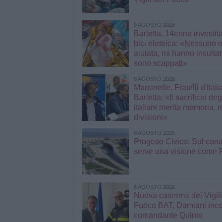
9 AGOSTO 2026
Barletta, 14enne investit
bici elettrica: «Nessuno 
aiutata, mi hanno insultato e poi
sono scappati»
8 AGOSTO 2026
Marcinelle, Fratelli d'Italia
Barletta: «Il sacrificio deg
italiani merita memoria, 
divisioni»
8 AGOSTO 2026
Progetto Civico: Sul can
serve una visione come 
8 AGOSTO 2026
Nuova caserma dei Vigili
Fuoco BAT, Damiani incon
comandante Quinto