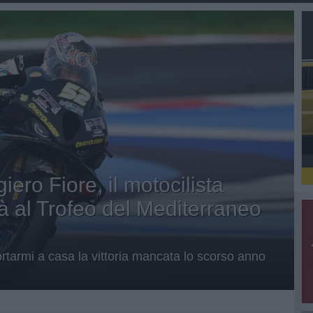
ero Fiore, il motocilista
à al Trofeo del Mediterraneo
ortarmi a casa la vittoria mancata lo scorso anno