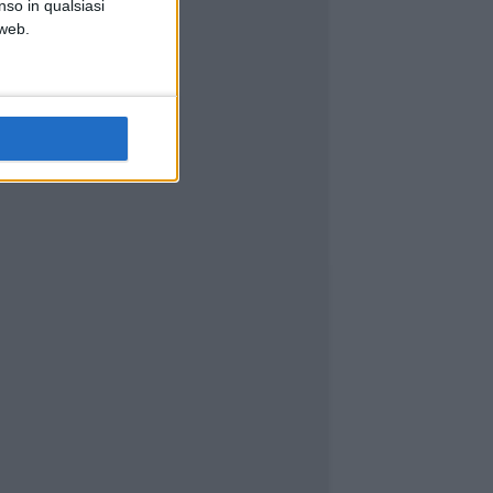
nso in qualsiasi
 web.