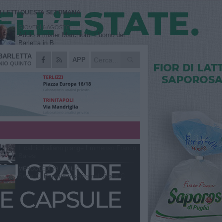
Ù LETTI QUESTA SETTIMANA
GIOVEDÌ 6 AGOSTO
Addio a mister Marchioro. L'uomo del
Barletta in B
BARLETTA
SABATO 1 AGOSTO
APP
Poker di Da Silva, Barletta batte Soccer
IO QUINTO
Trani 4-1 in amichevole
VENERDÌ 31 LUGLIO
Serie C Sky Wifi: fissate date e orari delle
prime otto giornate di campionato.
VENERDÌ 31 LUGLIO
Barletta 1922: un avvio tostissimo e
affascinante allo stesso tempo
VENERDÌ 31 LUGLIO
Il calcio italiano piange l'immenso Franco
Baresi
MERCOLEDÌ 29 LUGLIO
Serie C, Barletta inserito nel girone C