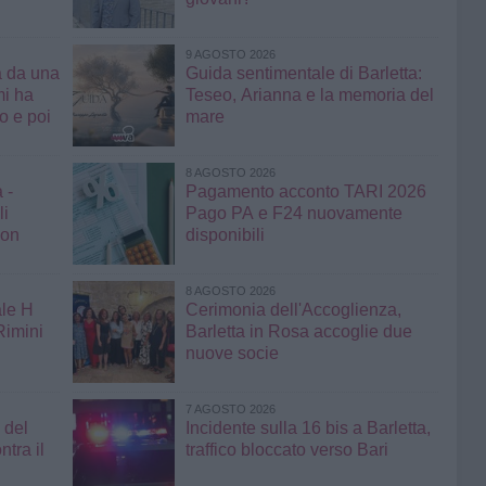
9 AGOSTO 2026
a da una
Guida sentimentale di Barletta:
mi ha
Teseo, Arianna e la memoria del
mare
8 AGOSTO 2026
 -
Pagamento acconto TARI 2026
li
Pago PA e F24 nuovamente
non
disponibili
8 AGOSTO 2026
ale H
Cerimonia dell'Accoglienza,
Rimini
Barletta in Rosa accoglie due
nuove socie
7 AGOSTO 2026
 del
Incidente sulla 16 bis a Barletta,
tra il
traffico bloccato verso Bari