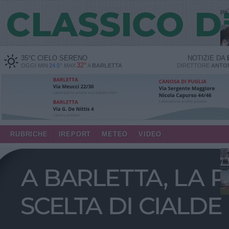
PI
35
°C
CIELO SERENO
NOTIZIE DA
32°
OGGI MIN
24.5°
MAX
A
BARLETTA
DIRETTORE
ANTON
RUBRICHE
IREPORT
METEO
VIDEO