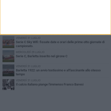
PIÙ LETTI QUESTA SETTIMANA
GIOVEDÌ 6 AGOSTO
Addio a mister Marchioro. L'uomo del Barletta in B
SABATO 1 AGOSTO
Poker di Da Silva, Barletta batte Soccer Trani 4-1 in amichevole
VENERDÌ 31 LUGLIO
Serie C Sky Wifi: fissate date e orari delle prime otto giornate di
campionato.
MERCOLEDÌ 29 LUGLIO
Serie C, Barletta inserito nel girone C
VENERDÌ 31 LUGLIO
Barletta 1922: un avvio tostissimo e affascinante allo stesso
tempo
VENERDÌ 31 LUGLIO
Il calcio italiano piange l'immenso Franco Baresi