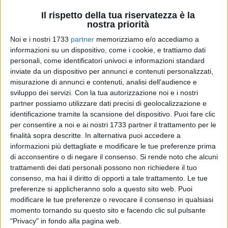
Il rispetto della tua riservatezza è la
nostra priorità
Noi e i nostri 1733
partner
memorizziamo e/o accediamo a
informazioni su un dispositivo, come i cookie, e trattiamo dati
37
personali, come identificatori univoci e informazioni standard
A cura di
COSIMO CAMPANELLA
inviate da un dispositivo per annunci e contenuti personalizzati,
misurazione di annunci e contenuti, analisi dell'audience e
sviluppo dei servizi.
Con la tua autorizzazione noi e i nostri
partner possiamo utilizzare dati precisi di geolocalizzazione e
Grande successo della seconda edizione della
Mare e Sale
identificazione tramite la scansione del dispositivo. Puoi fare clic
Half Marathon
, la gara podistica disputatasi a
Margherita di
per consentire a noi e ai nostri 1733 partner il trattamento per le
Savoia
che ha visto al via circa
900 partecipanti
di tutte le
finalità sopra descritte. In alternativa puoi accedere a
età provenienti da tutta Italia, con il sindaco
Bernardo
informazioni più dettagliate e modificare le tue preferenze prima
Lodispoto
a fare gli onori di casa.
di acconsentire o di negare il consenso.
Si rende noto che alcuni
trattamenti dei dati personali possono non richiedere il tuo
consenso, ma hai il diritto di opporti a tale trattamento. Le tue
La gara si è svolta lungo un percorso di
21 chilometri
preferenze si applicheranno solo a questo sito web. Puoi
dislocato lungo le strade e gli angoli più suggestivi della
modificare le tue preferenze o revocare il consenso in qualsiasi
città come Via Garibaldi, Piazza Libertà, il lungomare e
momento tornando su questo sito e facendo clic sul pulsante
soprattutto
le saline.
"Privacy" in fondo alla pagina web.