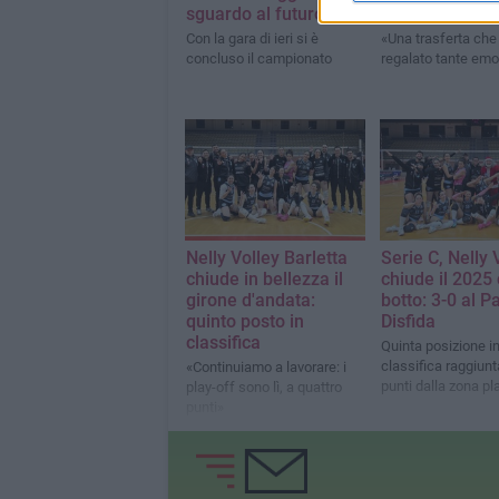
sguardo al futuro
Nelly Volley 1-
Con la gara di ieri si è
«Una trasferta che 
concluso il campionato
regalato tante emo
Nelly Volley Barletta
Serie C, Nelly 
chiude in bellezza il
chiude il 2025 
girone d'andata:
botto: 3-0 al P
quinto posto in
Disfida
classifica
Quinta posizione i
classifica raggiunta
«Continuiamo a lavorare: i
punti dalla zona pl
play-off sono lì, a quattro
punti»