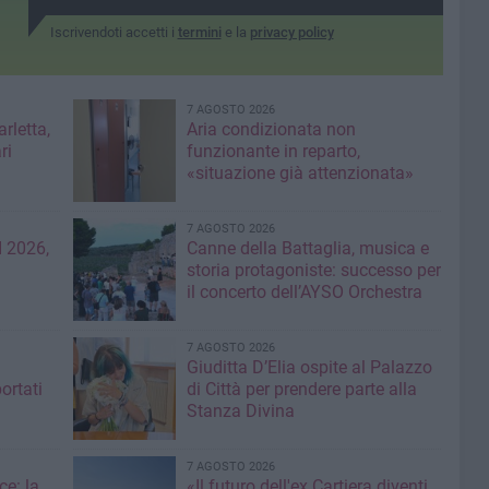
Iscrivendoti accetti i
termini
e la
privacy policy
7 AGOSTO 2026
rletta,
Aria condizionata non
ri
funzionante in reparto,
«situazione già attenzionata»
7 AGOSTO 2026
 2026,
Canne della Battaglia, musica e
storia protagoniste: successo per
il concerto dell’AYSO Orchestra
7 AGOSTO 2026
Giuditta D’Elia ospite al Palazzo
ortati
di Città per prendere parte alla
Stanza Divina
7 AGOSTO 2026
ce: la
«Il futuro dell'ex Cartiera diventi