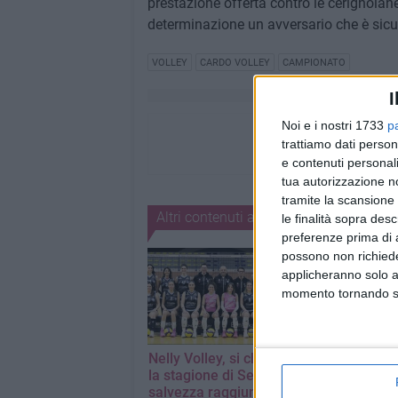
prestazione offerta contro le cerignolan
determinazione un avversario che è sicu
VOLLEY
CARDO VOLLEY
CAMPIONATO
I
Noi e i nostri 1733
p
trattiamo dati person
e contenuti personali
tua autorizzazione no
tramite la scansione 
Altri contenuti a tema
le finalità sopra des
preferenze prima di 
possono non richieder
applicheranno solo a
momento tornando su 
Nelly Volley, si chiude
Serie C, aggan
la stagione di Serie C:
quarto posto. 
salvezza raggiunta e
Volley Femmin