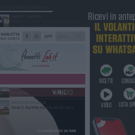
Ù LETTI QUESTA SETTIMANA
SABATO 1 AGOSTO
Poker di Da Silva, Barletta batte Soccer
Trani 4-1 in amichevole
A
BARLETTA
VENERDÌ 31 LUGLIO
APP
Serie C Sky Wifi: fissate date e orari delle
NIO QUINTO
prime otto giornate di campionato.
VENERDÌ 31 LUGLIO
Il calcio italiano piange l'immenso Franco
Baresi
GIOVEDÌ 6 AGOSTO
Addio a mister Marchioro. L'uomo del
Barletta in B
VENERDÌ 31 LUGLIO
Barletta 1922: un avvio tostissimo e
affascinante allo stesso tempo
MERCOLEDÌ 29 LUGLIO
Serie C, Barletta inserito nel girone C