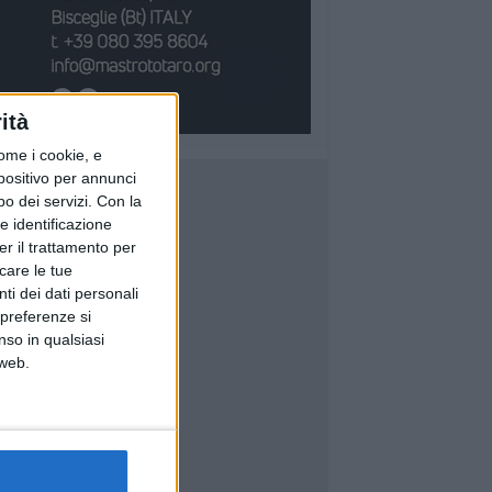
ità
ome i cookie, e
spositivo per annunci
o dei servizi.
Con la
e identificazione
er il trattamento per
icare le tue
ti dei dati personali
 preferenze si
nso in qualsiasi
 web.