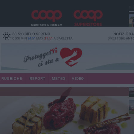
PI
33.5
°C
CIELO SERENO
NOTIZIE D
31.5°
OGGI MIN
24.5°
MAX
A
BARLETTA
DIRETTORE
ANTO
RUBRICHE
IREPORT
METEO
VIDEO