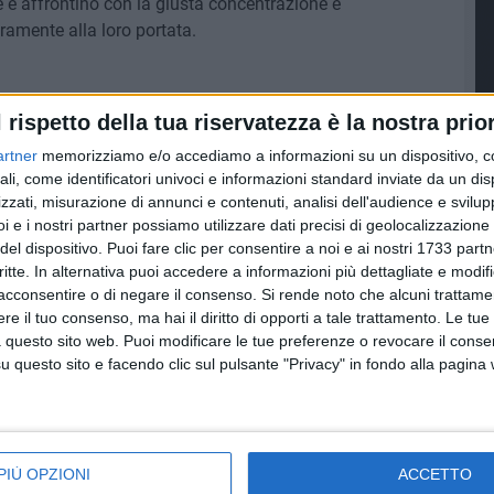
e e affrontino con la giusta concentrazione e
ramente alla loro portata.
l rispetto della tua riservatezza è la nostra prior
artner
memorizziamo e/o accediamo a informazioni su un dispositivo, c
ali, come identificatori univoci e informazioni standard inviate da un di
zzati, misurazione di annunci e contenuti, analisi dell'audience e svilupp
i e i nostri partner possiamo utilizzare dati precisi di geolocalizzazione 
del dispositivo. Puoi fare clic per consentire a noi e ai nostri 1733 partn
critte. In alternativa puoi accedere a informazioni più dettagliate e modif
acconsentire o di negare il consenso.
Si rende noto che alcuni trattamen
e il tuo consenso, ma hai il diritto di opporti a tale trattamento. Le tue
 questo sito web. Puoi modificare le tue preferenze o revocare il conse
questo sito e facendo clic sul pulsante "Privacy" in fondo alla pagina
cio al
Nelly Volley Barletta,
Le ragazze della Nelly
Joy
vittoria al tie-break
dei coach Panunzio–
PIÙ OPZIONI
ACCETTO
ile –
contro l’Amatori
Filannino vincono al