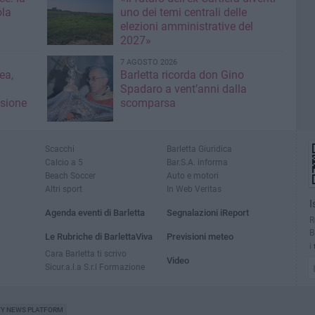
ola
uno dei temi centrali delle
elezioni amministrative del
2027»
7 AGOSTO 2026
ea,
Barletta ricorda don Gino
Spadaro a vent’anni dalla
isione
scomparsa
Scacchi
Barletta Giuridica
Calcio a 5
Bar.S.A. informa
Beach Soccer
Auto e motori
Altri sport
In Web Veritas
I
Agenda eventi di Barletta
Segnalazioni iReport
R
B
Le Rubriche di BarlettaViva
Previsioni meteo
i
Cara Barletta ti scrivo
Video
Sicur.a.l.a S.r.l Formazione
TY NEWS PLATFORM