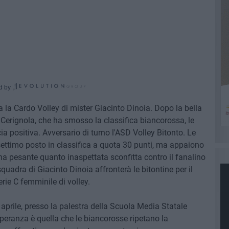
d by
a la Cardo Volley di mister Giacinto Dinoia. Dopo la bella
 Cerignola, che ha smosso la classifica biancorossa, le
ia positiva. Avversario di turno l'ASD Volley Bitonto. Le
timo posto in classifica a quota 30 punti, ma appaiono
una pesante quanto inaspettata sconfitta contro il fanalino
quadra di Giacinto Dinoia affronterà le bitontine per il
ie C femminile di volley.
 aprile, presso la palestra della Scuola Media Statale
speranza è quella che le biancorosse ripetano la