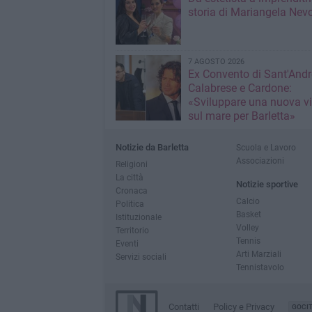
storia di Mariangela Nev
7 AGOSTO 2026
Ex Convento di Sant'Andr
Calabrese e Cardone:
«Sviluppare una nuova v
sul mare per Barletta»
Notizie da Barletta
Scuola e Lavoro
Associazioni
Religioni
La città
Notizie sportive
Cronaca
Calcio
Politica
Basket
Istituzionale
Volley
Territorio
Tennis
Eventi
Arti Marziali
Servizi sociali
Tennistavolo
Contatti
Policy e Privacy
GOCI