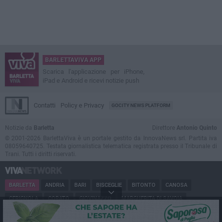
BARLETTAVIVA APP
Scarica l'applicazione per iPhone,
iPad e Android e ricevi notizie push
Contatti
Policy e Privacy
GOCITY NEWS PLATFORM
Notizie da
Barletta
Direttore
Antonio Quinto
© 2001-2026 BarlettaViva è un portale gestito da InnovaNews srl. Partita iva
08059640725. Testata giornalistica telematica registrata presso il Tribunale di
Trani. Tutti i diritti riservati.
BARLETTA
ANDRIA
BARI
BISCEGLIE
BITONTO
CANOSA
CERIGNOLA
CORATO
GIOVINAZZO
MARGHERITA DI SAVOIA
MINERVINO
MODUGNO
MOLFETTA
PUGLIA
RUVO