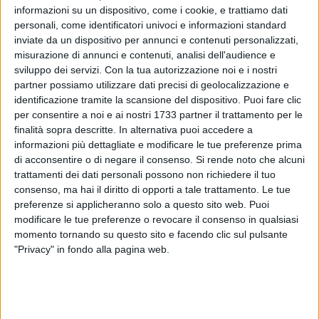
informazioni su un dispositivo, come i cookie, e trattiamo dati
personali, come identificatori univoci e informazioni standard
inviate da un dispositivo per annunci e contenuti personalizzati,
misurazione di annunci e contenuti, analisi dell'audience e
sviluppo dei servizi.
Con la tua autorizzazione noi e i nostri
partner possiamo utilizzare dati precisi di geolocalizzazione e
Oltre 400 gli atleti ospitati dal PalaPellicone di Lido d'Ostia
identificazione tramite la scansione del dispositivo. Puoi fare clic
in occasione del 25° Gran Premio Giovanissimi di karate. Gli
per consentire a noi e ai nostri 1733 partner il trattamento per le
atleti, compresi tra i 12 e i 13 anni, si sono sfidati sia nel kata
finalità sopra descritte. In alternativa puoi accedere a
(forma) che nel kumite (combattimento). La gara si è svolta
informazioni più dettagliate e modificare le tue preferenze prima
di acconsentire o di negare il consenso.
Si rende noto che alcuni
sabato 22 e domenica 23 novembre. Un oro e due argenti
trattamenti dei dati personali possono non richiedere il tuo
sono stati conquistati dagli ragazzi pugliesi presenti in gara.
consenso, ma hai il diritto di opporti a tale trattamento. Le tue
preferenze si applicheranno solo a questo sito web. Puoi
Il gradino più alto del podio è stato occupato da Fabrizio
modificare le tue preferenze o revocare il consenso in qualsiasi
Papagni, della Kyohan Simmi Bari, nel kumite, mentre i
momento tornando su questo sito e facendo clic sul pulsante
secondi da Sara Soldano della Dojo Matsumura Taranto e
"Privacy" in fondo alla pagina web.
da Domenico Zezza, della Ryugi Corato, nel kata.
Da segnalare anche i tre quinti posti, ottenuti dagli atleti che
sono arrivati fino alla finalina per il terzo posto perdendo