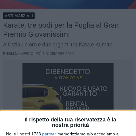
ARTI MARZIALI
Karate, tre podi per la Puglia al Gran
Premio Giovanissimi
A Ostia un oro e due argenti tra Kata e Kumite
PUGLIA -
MERCOLEDÌ 3 DICEMBRE 2014
Il rispetto della tua riservatezza è la
nostra priorità
Noi e i nostri 1733
partner
memorizziamo e/o accediamo a