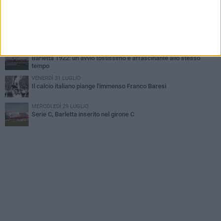
Poker di Da Silva, Barletta batte Soccer Trani 4-1 in amichevole
VENERDÌ 31 LUGLIO
Serie C Sky Wifi: fissate date e orari delle prime otto giornate di
campionato.
VENERDÌ 31 LUGLIO
Barletta 1922: un avvio tostissimo e affascinante allo stesso
tempo
VENERDÌ 31 LUGLIO
Il calcio italiano piange l'immenso Franco Baresi
MERCOLEDÌ 29 LUGLIO
Serie C, Barletta inserito nel girone C