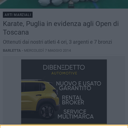
ARTI MARZIALI
Karate, Puglia in evidenza agli Open di
Toscana
Ottenuti dai nostri atleti 4 ori, 3 argenti e 7 bronzi
BARLETTA -
MERCOLEDÌ 7 MAGGIO 2014