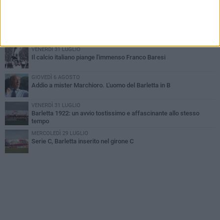
Poker di Da Silva, Barletta batte Soccer Trani 4-1 in amichevole
VENERDÌ 31 LUGLIO
Serie C Sky Wifi: fissate date e orari delle prime otto giornate di
campionato.
VENERDÌ 31 LUGLIO
Il calcio italiano piange l'immenso Franco Baresi
GIOVEDÌ 6 AGOSTO
Addio a mister Marchioro. L'uomo del Barletta in B
VENERDÌ 31 LUGLIO
Barletta 1922: un avvio tostissimo e affascinante allo stesso
tempo
MERCOLEDÌ 29 LUGLIO
Serie C, Barletta inserito nel girone C