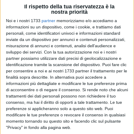
Il rispetto della tua riservatezza è la
nostra priorità
Noi e i nostri 1733
partner
memorizziamo e/o accediamo a
informazioni su un dispositivo, come i cookie, e trattiamo dati
personali, come identificatori univoci e informazioni standard
il "Nelson Mandela Forum" di
Firenze
ha ospitato oltre 1500
inviate da un dispositivo per annunci e contenuti personalizzati,
misurazione di annunci e contenuti, analisi dell'audience e
atleti provenienti da circa 10 paesi in occasione del
13°
sviluppo dei servizi.
Con la tua autorizzazione noi e i nostri
Open di Toscana "Memorial Enrico Simonetti"
e del
partner possiamo utilizzare dati precisi di geolocalizzazione e
concomitante
Trofeo Nelson Mandela
. Un palazzetto
identificazione tramite la scansione del dispositivo. Puoi fare clic
stracolmo, una gara dall'alto livello tecnico per un
per consentire a noi e ai nostri 1733 partner il trattamento per le
appuntamento divenuto ormai una delle tappe principali nel
finalità sopra descritte. In alternativa puoi accedere a
calendario agonistico del karate. Ottima prestazione per gli
informazioni più dettagliate e modificare le tue preferenze prima
atleti pugliesi,
che in totale hanno accumulato, tra gare
di acconsentire o di negare il consenso.
Si rende noto che alcuni
trattamenti dei dati personali possono non richiedere il tuo
individuali e a squadre,
4 ori, 3 argenti e 7 bronzi.
consenso, ma hai il diritto di opporti a tale trattamento. Le tue
preferenze si applicheranno solo a questo sito web. Puoi
Il primo oro è arrivato nel kata individuale juniores da
modificare le tue preferenze o revocare il consenso in qualsiasi
Samuel Stea (a.s.d. Metropolitan Karate Brindisi) che come
momento tornando su questo sito e facendo clic sul pulsante
sempre si riconferma sul gradino più alto del podio.
"Privacy" in fondo alla pagina web.
Conquistano l'oro nel kumite, invece, Eleonora Pepe (A.s.d.