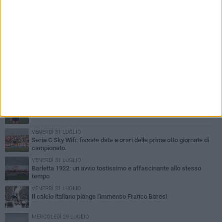
PIÙ LETTI QUESTA SETTIMANA
GIOVEDÌ 6 AGOSTO
Addio a mister Marchioro. L'uomo del Barletta in B
SABATO 1 AGOSTO
Poker di Da Silva, Barletta batte Soccer Trani 4-1 in amichevole
VENERDÌ 31 LUGLIO
Serie C Sky Wifi: fissate date e orari delle prime otto giornate di
campionato.
VENERDÌ 31 LUGLIO
Barletta 1922: un avvio tostissimo e affascinante allo stesso
tempo
VENERDÌ 31 LUGLIO
Il calcio italiano piange l'immenso Franco Baresi
MERCOLEDÌ 29 LUGLIO