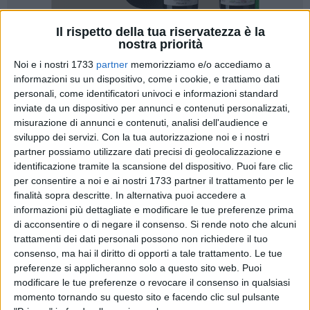
Il rispetto della tua riservatezza è la
nostra priorità
Noi e i nostri 1733
partner
memorizziamo e/o accediamo a
informazioni su un dispositivo, come i cookie, e trattiamo dati
personali, come identificatori univoci e informazioni standard
Un doppio appuntamento per il karate pugliese quello che si
inviate da un dispositivo per annunci e contenuti personalizzati,
è svolto sabato 13 aprile nel Pala Pertini di Trinitapoli. Gli
misurazione di annunci e contenuti, analisi dell'audience e
sviluppo dei servizi.
Con la tua autorizzazione noi e i nostri
esordienti B sono stati infatti coinvolti al gran completo con
partner possiamo utilizzare dati precisi di geolocalizzazione e
le fasi regionali ai Campionati Italiani di kumite e con il
identificazione tramite la scansione del dispositivo. Puoi fare clic
Campionato Regionale di kata. Per quanto riguarda il kata, a
per consentire a noi e ai nostri 1733 partner il trattamento per le
conquistare il titolo di Campioni Regionali sono stati Alessia
finalità sopra descritte. In alternativa puoi accedere a
Padalini (Asd Dojo Dokko Do) ed Enzo Zezza(Asd Ryugi).
informazioni più dettagliate e modificare le tue preferenze prima
di acconsentire o di negare il consenso.
Si rende noto che alcuni
Per il kumite sono invece 23 gli atleti qualificatisi per le fasi
trattamenti dei dati personali possono non richiedere il tuo
consenso, ma hai il diritto di opporti a tale trattamento. Le tue
nazionali che si terranno a Lido d'Ostia i primi due giorni di
preferenze si applicheranno solo a questo sito web. Puoi
giugno. La Puglia conferma ancora una volta il suo peso a
modificare le tue preferenze o revocare il consenso in qualsiasi
livello nazionale, presentando un alto numero di giovani, che
momento tornando su questo sito e facendo clic sul pulsante
potranno ben rappresentare la nostra regione. Da