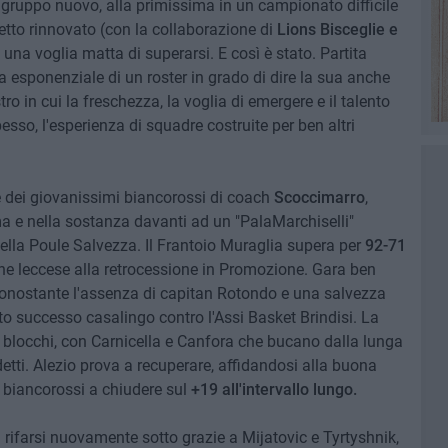
gruppo nuovo, alla primissima in un campionato difficile
etto rinnovato (con la collaborazione di
Lions Bisceglie e
una voglia matta di superarsi. E così è stato. Partita
a esponenziale di un roster in grado di dire la sua anche
o in cui la freschezza, la voglia di emergere e il talento
esso, l'esperienza di squadre costruite per ben altri
e dei giovanissimi biancorossi di coach
Scoccimarro
,
ma e nella sostanza davanti ad un "PalaMarchiselli"
 nella Poule Salvezza. Il Frantoio Muraglia supera per
92-71
ne leccese alla retrocessione in Promozione. Gara ben
nonostante l'assenza di capitan Rotondo e una salvezza
to successo casalingo contro l'Assi Basket Brindisi. La
blocchi, con Carnicella e Canfora che bucano dalla lunga
etti. Alezio prova a recuperare, affidandosi alla buona
i biancorossi a chiudere sul
+19 all'intervallo lungo.
 a rifarsi nuovamente sotto grazie a Mijatovic e Tyrtyshnik,