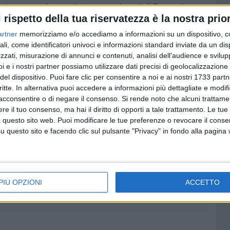
antenere una buona distanza con i punti di Papagni e
l rispetto della tua riservatezza è la nostra prior
 Defeudis. Nell'ultimo quarto, gli ultimi tentativi di Alezio
 di Falcone e i tiri liberi finali di Fiore suggellano il match
artner
memorizziamo e/o accediamo a informazioni su un dispositivo, c
ssolutamente meritato. Termina con il giusto epilogo una
ali, come identificatori univoci e informazioni standard inviate da un di
zzati, misurazione di annunci e contenuti, analisi dell'audience e svilupp
Muraglia e con una salvezza a cui in pochi avrebbero
i e i nostri partner possiamo utilizzare dati precisi di geolocalizzazione 
uistati a fine girone d'andata, ma che rende merito ad un
del dispositivo. Puoi fare clic per consentire a noi e ai nostri 1733 partn
olo con i fatti.
Ad maiora Frantoio Muraglia Barletta
critte. In alternativa puoi accedere a informazioni più dettagliate e modif
acconsentire o di negare il consenso.
Si rende noto che alcuni trattamen
e il tuo consenso, ma hai il diritto di opporti a tale trattamento. Le tue
 questo sito web. Puoi modificare le tue preferenze o revocare il conse
KET:
Carnicella 27, Canfora 11, Chiandetti 9, Falcone 4,
questo sito e facendo clic sul pulsante "Privacy" in fondo alla pagina
ci 10, Papagni 8, Pedico 1. All: Scoccimarro
i 21, Cepic 12, Gabellone 2, Perrone 2, Giaffreda 3,
 Mazzarella
PIÙ OPZIONI
ACCETTO