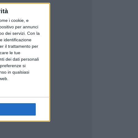
ità
ome i cookie, e
spositivo per annunci
o dei servizi.
Con la
e identificazione
er il trattamento per
icare le tue
ti dei dati personali
 preferenze si
nso in qualsiasi
 web.