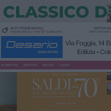
PI
28.5
°C
POCHE NUVOLE
NOTIZIE D
32°
DOMANI MIN
24.5°
MAX
A
BARLETTA
DIRETTORE
ANTO
RUBRICHE
IREPORT
METEO
VIDEO