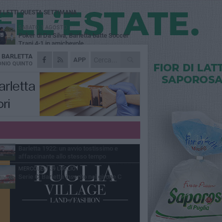
Ù LETTI QUESTA SETTIMANA
SABATO 1 AGOSTO
Poker di Da Silva, Barletta batte Soccer
Trani 4-1 in amichevole
A
BARLETTA
VENERDÌ 31 LUGLIO
APP
Serie C Sky Wifi: fissate date e orari delle
NIO QUINTO
prime otto giornate di campionato.
VENERDÌ 31 LUGLIO
Il calcio italiano piange l'immenso Franco
Baresi
GIOVEDÌ 6 AGOSTO
Addio a mister Marchioro. L'uomo del
Barletta in B
VENERDÌ 31 LUGLIO
Barletta 1922: un avvio tostissimo e
affascinante allo stesso tempo
MERCOLEDÌ 29 LUGLIO
Serie C, Barletta inserito nel girone C