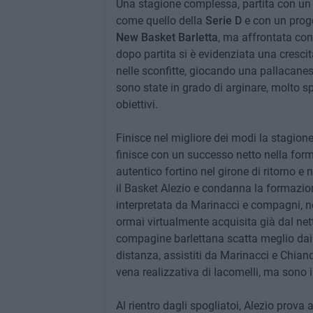
Una stagione complessa, partita con un 
come quello della
Serie D
e con un prog
New Basket Barletta
, ma affrontata con 
dopo partita si è evidenziata una crescit
nelle sconfitte, giocando una pallacanestr
sono state in grado di arginare, molto sp
obiettivi.
Finisce nel migliore dei modi la stagion
finisce con un successo netto nella for
autentico fortino nel girone di ritorno e
il Basket Alezio e condanna la formazio
interpretata da Marinacci e compagni, 
ormai virtualmente acquisita già dal net
compagine barlettana scatta meglio dai 
distanza, assistiti da Marinacci e Chiand
vena realizzativa di Iacomelli, ma sono 
Al rientro dagli spogliatoi, Alezio prova