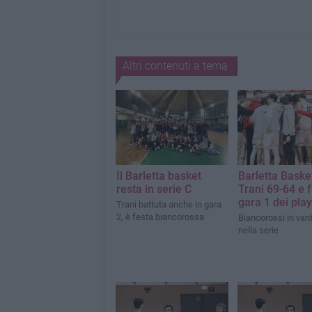
Altri contenuti a tema
Il Barletta basket
Barletta Baske
resta in serie C
Trani 69-64 e 
gara 1 dei play
Trani battuta anche in gara
2, è festa biancorossa
Biancorossi in van
nella serie