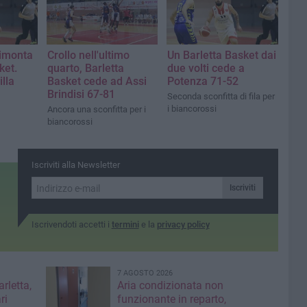
rimonta
Crollo nell'ultimo
Un Barletta Basket dai
ket.
quarto, Barletta
due volti cede a
lla
Basket cede ad Assi
Potenza 71-52
Brindisi 67-81
Seconda sconfitta di fila per
i biancorossi
Ancora una sconfitta per i
biancorossi
Iscriviti alla Newsletter
Iscriviti
Iscrivendoti accetti i
termini
e la
privacy policy
7 AGOSTO 2026
rletta,
Aria condizionata non
ri
funzionante in reparto,