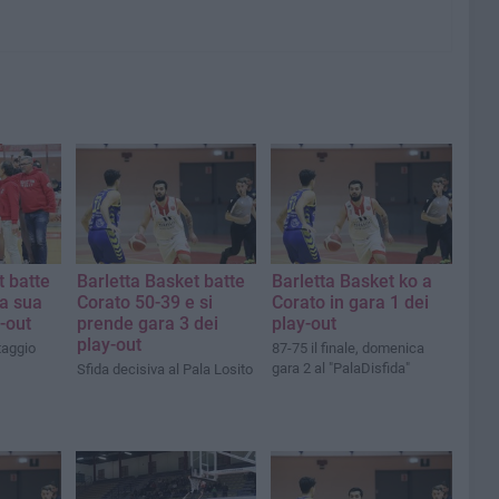
t batte
Barletta Basket batte
Barletta Basket ko a
fa sua
Corato 50-39 e si
Corato in gara 1 dei
-out
prende gara 3 dei
play-out
play-out
taggio
87-75 il finale, domenica
gara 2 al "PalaDisfida"
Sfida decisiva al Pala Losito