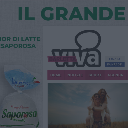
68.713
FANPAGE
HOME
NOTIZIE
SPORT
AGENDA