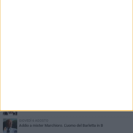
PIÙ LETTI QUESTA SETTIMANA
SABATO 1 AGOSTO
Poker di Da Silva, Barletta batte Soccer Trani 4-1 in amichevole
VENERDÌ 31 LUGLIO
Serie C Sky Wifi: fissate date e orari delle prime otto giornate di
campionato.
VENERDÌ 31 LUGLIO
Il calcio italiano piange l'immenso Franco Baresi
GIOVEDÌ 6 AGOSTO
Addio a mister Marchioro. L'uomo del Barletta in B