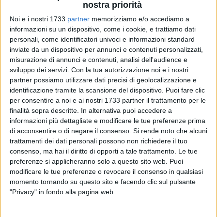
nostra priorità
Noi e i nostri 1733
partner
memorizziamo e/o accediamo a
1
informazioni su un dispositivo, come i cookie, e trattiamo dati
personali, come identificatori univoci e informazioni standard
inviate da un dispositivo per annunci e contenuti personalizzati,
Sprazzi di buon gioco uniti a passaggi a vuoto che risultano
misurazione di annunci e contenuti, analisi dell'audience e
sviluppo dei servizi.
Con la tua autorizzazione noi e i nostri
determinanti e decisivi ai fini del risultato finale. Finisce 87-
partner possiamo utilizzare dati precisi di geolocalizzazione e
75 per la Nuova Matteotti Corato, in una gara 1 playout
identificazione tramite la scansione del dispositivo. Puoi fare clic
segnata dalle ben 15 triple messe a referto dai ragazzi di
per consentire a noi e ai nostri 1733 partner il trattamento per le
Ambrico.
finalità sopra descritte. In alternativa puoi accedere a
informazioni più dettagliate e modificare le tue preferenze prima
Partenza positiva per Barletta che stringe le maglie in difesa
di acconsentire o di negare il consenso.
Si rende noto che alcuni
e limita i principali terminali dei locali. Serino e Galantino
trattamenti dei dati personali possono non richiedere il tuo
consenso, ma hai il diritto di opporti a tale trattamento. Le tue
rispondono a Spina Diana e Obiekwe Sam, chiudendo il
preferenze si applicheranno solo a questo sito web. Puoi
primo quarto in equilibrio. Nei secondi dieci minuti, strappo
modificare le tue preferenze o revocare il consenso in qualsiasi
della Nuova Matteotti che approfitta degli errori dei
momento tornando su questo sito e facendo clic sul pulsante
biancorossi e si porta in doppia cifra all'intervallo.
"Privacy" in fondo alla pagina web.
Leitmotiv che non cambia a inizio terzo quarto, con Corato