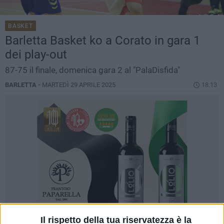
BASKET
Barletta Basket ko a Corato in gara 1
dei play-out
87-75 il finale, domenica gara 2 al "PalaDisfida"
BARLETTA -
MARTEDÌ 29 APRILE 2025
18.13
Il rispetto della tua riservatezza è la