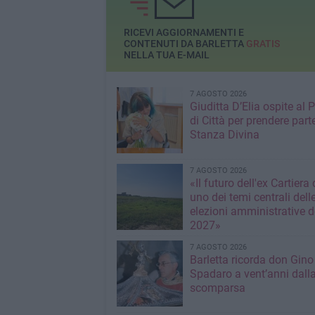
RICEVI AGGIORNAMENTI E
CONTENUTI DA BARLETTA
GRATIS
NELLA TUA E-MAIL
7 AGOSTO 2026
Giuditta D’Elia ospite al 
di Città per prendere parte
Stanza Divina
7 AGOSTO 2026
«Il futuro dell'ex Cartiera 
uno dei temi centrali dell
elezioni amministrative d
2027»
7 AGOSTO 2026
Barletta ricorda don Gino
Spadaro a vent’anni dall
scomparsa