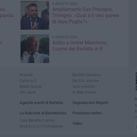
6 AGOSTO 2026
io,
Ampliamento San Procopio,
 parola
Trimigno: «Qual è il vero parere
di Arpa Puglia?»
6 AGOSTO 2026
i
Addio a mister Marchioro.
L'uomo del Barletta in B
Scacchi
Barletta Giuridica
Calcio a 5
Bar.S.A. informa
Beach Soccer
Auto e motori
Altri sport
In Web Veritas
I
Agenda eventi di Barletta
Segnalazioni iReport
R
B
Le Rubriche di BarlettaViva
Previsioni meteo
i
Cara Barletta ti scrivo
Video
Sicur.a.l.a S.r.l Formazione