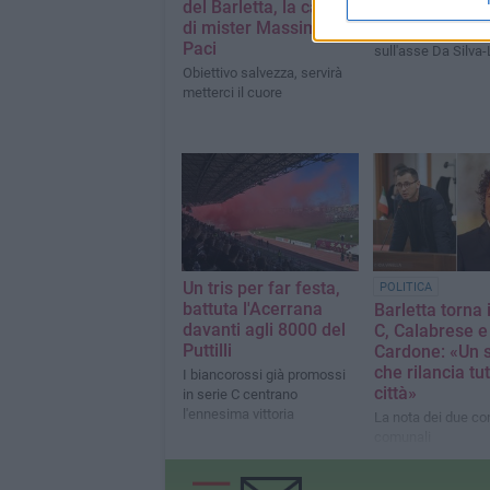
del Barletta, la carica
pagelle del ma
di mister Massimo
Biancorossi vittori
Paci
sull'asse Da Silva-
Obiettivo salvezza, servirà
metterci il cuore
Un tris per far festa,
POLITICA
battuta l'Acerrana
Barletta torna 
davanti agli 8000 del
C, Calabrese e
Puttilli
Cardone: «Un 
che rilancia tut
I biancorossi già promossi
città»
in serie C centrano
l'ennesima vittoria
La nota dei due con
comunali