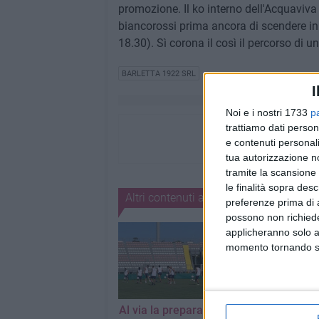
promozione. Il ko interno dell'Acquaviva 
biancorossi prima ancora di scendere in
18.30). Sì corona il così il percorso di
BARLETTA 1922 SRL
I
Noi e i nostri 1733
p
trattiamo dati person
e contenuti personali
tua autorizzazione no
tramite la scansione 
le finalità sopra des
Altri contenuti a tema
preferenze prima di 
possono non richieder
applicheranno solo a
momento tornando su 
Al via la preparazione
Barletta-Savoia