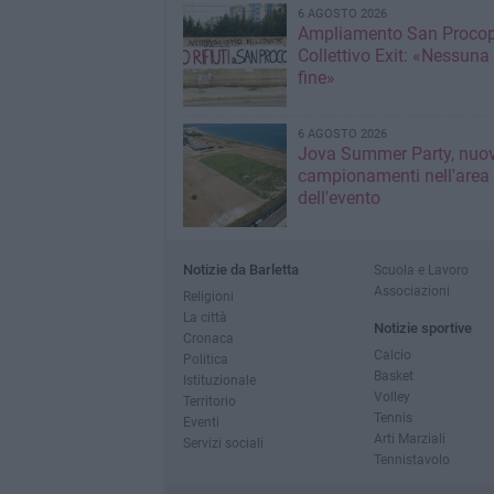
6 AGOSTO 2026
Ampliamento San Procop
Collettivo Exit: «Nessuna
fine»
6 AGOSTO 2026
Jova Summer Party, nuov
campionamenti nell'area
dell'evento
Notizie da Barletta
Scuola e Lavoro
Associazioni
Religioni
La città
Notizie sportive
Cronaca
Calcio
Politica
Basket
Istituzionale
Volley
Territorio
Tennis
Eventi
Arti Marziali
Servizi sociali
Tennistavolo