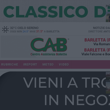
PI
32
°C
CIELO SERENO
NOTIZIE D
31.5°
OGGI MIN
24.5°
MAX
A
BARLETTA
DIRETTORE
ANTO
RUBRICHE
IREPORT
METEO
VIDEO