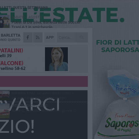
Ù LETTI QUESTA SETTIMANA
SABATO 1 AGOSTO
Poker di Da Silva, Barletta batte Soccer
Trani 4-1 in amichevole
A
BARLETTA
VENERDÌ 31 LUGLIO
APP
Serie C Sky Wifi: fissate date e orari delle
NIO QUINTO
prime otto giornate di campionato.
VENERDÌ 31 LUGLIO
Il calcio italiano piange l'immenso Franco
Baresi
GIOVEDÌ 6 AGOSTO
Addio a mister Marchioro. L'uomo del
Barletta in B
VENERDÌ 31 LUGLIO
Barletta 1922: un avvio tostissimo e
affascinante allo stesso tempo
MERCOLEDÌ 29 LUGLIO
Serie C, Barletta inserito nel girone C