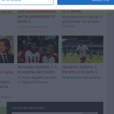
tch
promosso in C chiude
Al Barletta 1922
il campionato con un
l'encomio
osi
ko a Nardò
dell'amministrazione
Lattanzio
per la promozione in
Al Giovani Paolo II decide un
serie C
gol di D'Anna. Ora la Poule
Scudetto
La consegna questa
mattina a Palazzo San
Domenico
Heraclea-Barletta 1-3,
Heraclea battuto, il
le pagelle del match
Barletta è in serie C
in Serie
Da Silva, doppietta da serie
Parte la festa biancorossa
sogno
C. Sigillo di Dicuonzo
ta la
siglieri
Iscriviti alla Newsletter