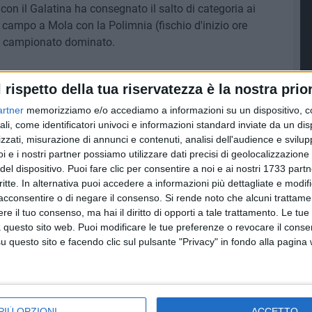
con il Galatina ha consegnato il salto di categoria ai
 campo a Mola con la Polimnia (fischio d'inizio ore
 un campionato dominato.
l rispetto della tua riservatezza è la nostra prior
artner
memorizziamo e/o accediamo a informazioni su un dispositivo, c
ali, come identificatori univoci e informazioni standard inviate da un di
zzati, misurazione di annunci e contenuti, analisi dell'audience e svilupp
i e i nostri partner possiamo utilizzare dati precisi di geolocalizzazione 
del dispositivo. Puoi fare clic per consentire a noi e ai nostri 1733 partn
critte. In alternativa puoi accedere a informazioni più dettagliate e modif
acconsentire o di negare il consenso.
Si rende noto che alcuni trattamen
e il tuo consenso, ma hai il diritto di opporti a tale trattamento. Le tue
 questo sito web. Puoi modificare le tue preferenze o revocare il conse
questo sito e facendo clic sul pulsante "Privacy" in fondo alla pagina
 2-1, le
Il Barletta già
LA CITTÀ
PIÙ OPZIONI
ACCETTO