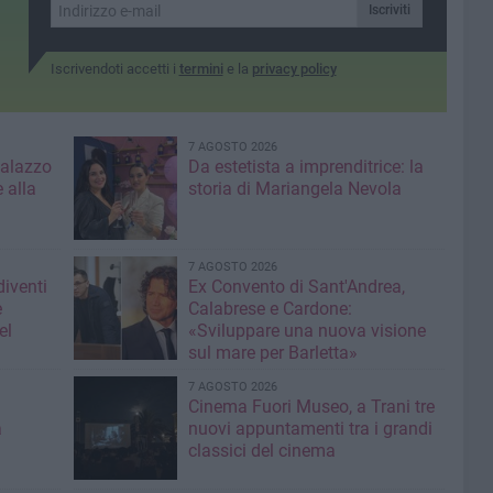
Iscriviti
Iscrivendoti accetti i
termini
e la
privacy policy
7 AGOSTO 2026
Palazzo
Da estetista a imprenditrice: la
 alla
storia di Mariangela Nevola
7 AGOSTO 2026
diventi
Ex Convento di Sant'Andrea,
e
Calabrese e Cardone:
el
«Sviluppare una nuova visione
sul mare per Barletta»
7 AGOSTO 2026
Cinema Fuori Museo, a Trani tre
a
nuovi appuntamenti tra i grandi
classici del cinema