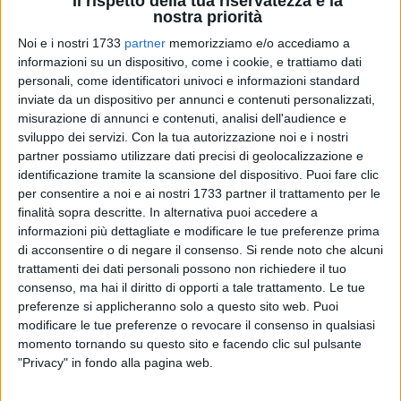
Il rispetto della tua riservatezza è la
nostra priorità
Noi e i nostri 1733
partner
memorizziamo e/o accediamo a
informazioni su un dispositivo, come i cookie, e trattiamo dati
personali, come identificatori univoci e informazioni standard
inviate da un dispositivo per annunci e contenuti personalizzati,
misurazione di annunci e contenuti, analisi dell'audience e
sviluppo dei servizi.
Con la tua autorizzazione noi e i nostri
Passo indietro rispetto ai successi contro Rutigliano e
partner possiamo utilizzare dati precisi di geolocalizzazione e
Lucera e prima sconfitta della stagione. Il Frantoio Muraglia
identificazione tramite la scansione del dispositivo. Puoi fare clic
Barletta Basket, al termine di una prestazione al di sotto
per consentire a noi e ai nostri 1733 partner il trattamento per le
delle proprie corde, cede per 76-68 al Murgia Santeramo, che
finalità sopra descritte. In alternativa puoi accedere a
conquista così i primi due punti in campionato.
informazioni più dettagliate e modificare le tue preferenze prima
di acconsentire o di negare il consenso.
Si rende noto che alcuni
trattamenti dei dati personali possono non richiedere il tuo
Gara colma di sbavature per i biancorossi di coach
consenso, ma hai il diritto di opporti a tale trattamento. Le tue
Scoccimarro, che partono con il freno a mano tirato e con
preferenze si applicheranno solo a questo sito web. Puoi
scelte sbagliate in attacco (20-12 il primo quarto per
modificare le tue preferenze o revocare il consenso in qualsiasi
Santeramo). La reazione dei barlettani si concretizza nei
momento tornando su questo sito e facendo clic sul pulsante
secondi dieci minuti, con progressi soprattutto nella fase
"Privacy" in fondo alla pagina web.
difensiva. Carnicella, Murolo e Falcone si sbloccano e,