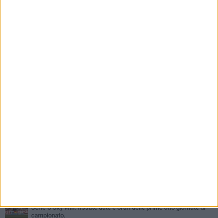
PIÙ LETTI QUESTA SETTIMANA
GIOVEDÌ 6 AGOSTO
Addio a mister Marchioro. L'uomo del Barletta in B
SABATO 1 AGOSTO
Poker di Da Silva, Barletta batte Soccer Trani 4-1 in amichevole
VENERDÌ 31 LUGLIO
Serie C Sky Wifi: fissate date e orari delle prime otto giornate di
campionato.