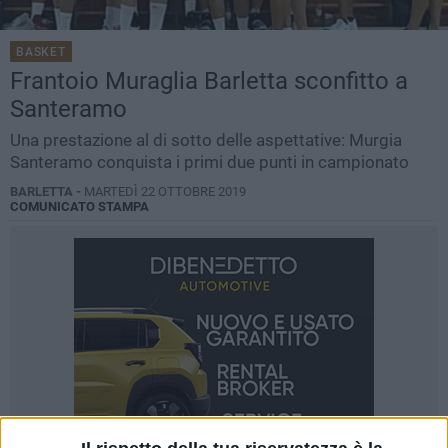
BASKET
Frantoio Muraglia Barletta sconfitto a
Santeramo
Una prestazione al di sotto delle aspettative: Murgia
Santeramo conquista i primi due punti in campionato
BARLETTA -
MARTEDÌ 22 OTTOBRE 2019
COMUNICATO STAMPA