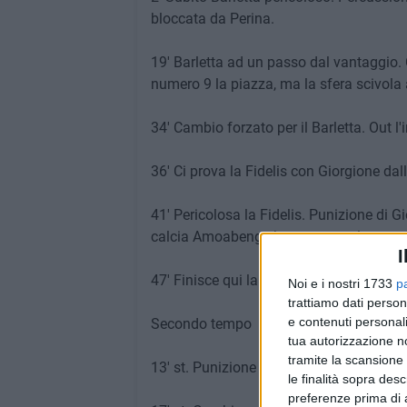
bloccata da Perina.
19' Barletta ad un passo dal vantaggio. 
numero 9 la piazza, ma la sfera scivola a
34' Cambio forzato per il Barletta. Out l'
36' Ci prova la Fidelis con Giorgione dall
41' Pericolosa la Fidelis. Punizione di Gi
calcia Amoabeng che non trova la porta
I
47' Finisce qui la prima frazione, 0-0 tra 
Noi e i nostri 1733
p
trattiamo dati person
e contenuti personali
Secondo tempo
tua autorizzazione no
tramite la scansione 
13' st. Punizione insidiosa per la Fidelis,
le finalità sopra des
preferenze prima di 