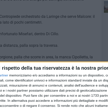
Contropiede orchestrato da Laringe che serve Malcore: il
 lato di pochi centimetri.
infortunato Misefari, dentro Di Cillo.
a distanza, palla sopra la traversa.
orgione, palla che scorre in area, la manca Cipolletta, la
.
l rispetto della tua riservatezza è la nostra prior
Fidelis Andria e Barletta.
artner
memorizziamo e/o accediamo a informazioni su un dispositivo, c
ali, come identificatori univoci e informazioni standard inviate da un di
zzati, misurazione di annunci e contenuti, analisi dell'audience e svilupp
i e i nostri partner possiamo utilizzare dati precisi di geolocalizzazione 
del dispositivo. Puoi fare clic per consentire a noi e ai nostri 1733 partn
 Giorgione calcia a lato.
critte. In alternativa puoi accedere a informazioni più dettagliate e modif
acconsentire o di negare il consenso.
Si rende noto che alcuni trattamen