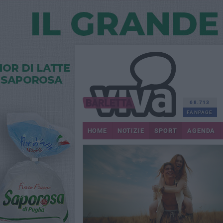
68.713
FANPAGE
HOME
NOTIZIE
SPORT
AGENDA