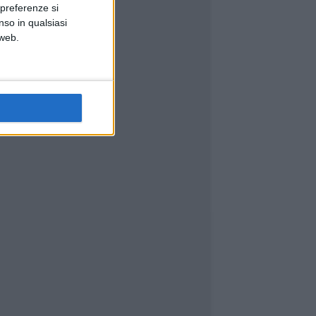
 preferenze si
nso in qualsiasi
 web.