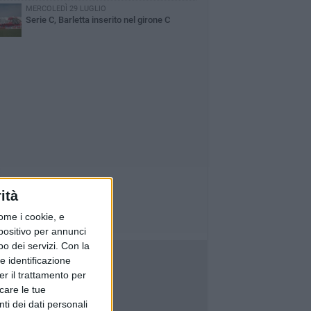
MERCOLEDÌ 29 LUGLIO
Serie C, Barletta inserito nel girone C
ità
ome i cookie, e
spositivo per annunci
o dei servizi.
Con la
e identificazione
er il trattamento per
icare le tue
ti dei dati personali