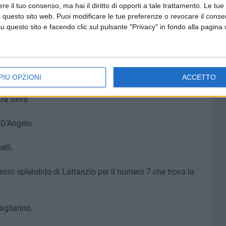
uzzi e dentro il nuovo acquisto Alma.
e il tuo consenso, ma hai il diritto di opporti a tale trattamento. Le tue
 questo sito web. Puoi modificare le tue preferenze o revocare il conse
di Piarulli, la palla arriva al 16 che calcia ma trova la
questo sito e facendo clic sul pulsante "Privacy" in fondo alla pagina
o per Taurino, Correnti per Daqune e Casiello per
PIÙ OPZIONI
ACCETTO
Da Silva.
 D'Angelo.
elli.
ncio splendido di Lattanzio per il numero 7 che trova la
agliarino.