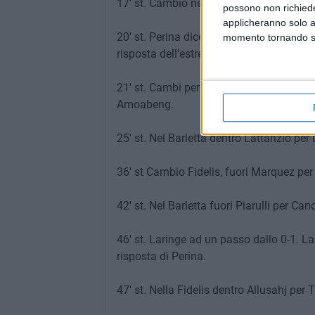
17' st. Cambio nel Barletta, fuori Giamb
possono non richieder
applicheranno solo a
20' st. Perina dice di no a Franco! Corner 
momento tornando su 
risposta dell'estremo andriese.
21' st. Cambi per la Fidelis. Dentro Gatt
Amoabeng.
25' st. Nel Barletta dentro Lattanzio per 
36' st Cambio Fidelis, fuori Marquez per
42' st. Nel Barletta fuori Piarulli per Canc
46' st. Laringe ad un passo dallo 0-1. La
risposta di Perina.
47' st. Nella Fidelis dentro Allusahj per T