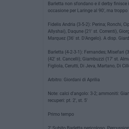
Barletta non sfondano e il derby finisce
occasione per Laringe al 90', ma troppo p
Fidelis Andria (3-5-2): Perina; Ronchi, Ci
Allyshai), Daqune (21' st. Correnti), Gior
Marquez (36' st. D'Angelo). A disp. Giardin
Barletta (4-2-3-1): Fernandes; Misefari (3
(42' st. Cancelli); Giambuzzi (17' st. Alm
Figliola, Cerutti, Di Jeva, Martano, Di Cillo
Arbitro: Giordani di Aprilia
Note: calci d'angolo: 3-2; ammoniti: Gia
recuperi: pt. 2', st. 5'
Primo tempo
2' Subito Barletta pericoloso. Percussio