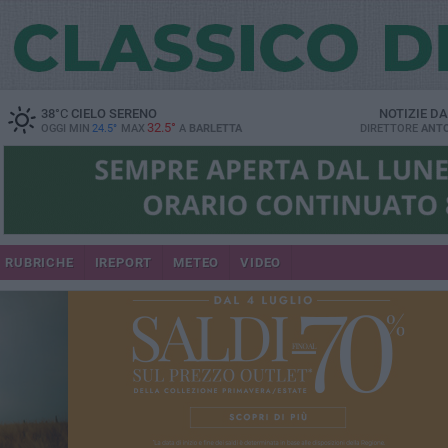
38
°C
CIELO SERENO
NOTIZIE D
32.5°
OGGI MIN
24.5°
MAX
A
BARLETTA
DIRETTORE
ANTO
RUBRICHE
IREPORT
METEO
VIDEO