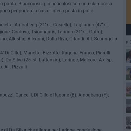
 in parità. Biancorossi più pericolosi con una clamorosa
oco per portare a casa l'intesa posta in palio.
poletta, Amoabeng (21' st. Casiello); Tagliarino (47' st.
gione, Cordova, Tsioungaris; Taurino (21' st. Gatto),
o, Allushaj, Allegrini, Dalla Riva, Orlandi. All. Scaringella
PI
4' Di CIllo), Manetta, Bizzotto, Ragone; Franco, Piarulli
a), Da Silva (25' st. Lattanzio), Laringe; Malcore. A disp.
. All. Pizzulli
mbuzzi, Cancelli, Di Cillo e Ragone (B), Amoabeng (F);
ne di Da Silva che allarga per Laringe, conclusione