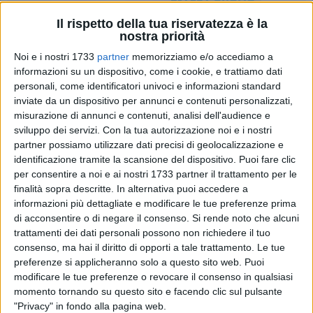
Il rispetto della tua riservatezza è la
nostra priorità
A cura di
Noi e i nostri 1733
partner
memorizziamo e/o accediamo a
LUCA GUERRA
informazioni su un dispositivo, come i cookie, e trattiamo dati
personali, come identificatori univoci e informazioni standard
inviate da un dispositivo per annunci e contenuti personalizzati,
misurazione di annunci e contenuti, analisi dell'audience e
Dopo il turno di riposo forzato osservato sabato, quando la
sviluppo dei servizi.
Con la tua autorizzazione noi e i nostri
partita contro la Fratelli Cambise è stata rinviata per
partner possiamo utilizzare dati precisi di geolocalizzazione e
l'indisponibilità del "PalaBorgia", già in uso per una
identificazione tramite la scansione del dispositivo. Puoi fare clic
manifestazione religiosa, il Barletta Calcio a 5 riprenderà
per consentire a noi e ai nostri 1733 partner il trattamento per le
domani la propria marcia verso la salvezza: di fronte proprio
finalità sopra descritte. In alternativa puoi accedere a
la squadra abruzzese, per il recupero del turno numero 17 del
informazioni più dettagliate e modificare le tue preferenze prima
campionato di serie B di calcio a 5, girone D. barlettani
di acconsentire o di negare il consenso.
Si rende noto che alcuni
trattamenti dei dati personali possono non richiedere il tuo
devono guardarsi anche le spalle dallo Sporting Modugno
consenso, ma hai il diritto di opporti a tale trattamento. Le tue
che segue a un punto di distanza in graduatoria: domani
preferenze si applicheranno solo a questo sito web. Puoi
contro i Fratelli Cambise, formazione di Trasacco (AQ) con il
modificare le tue preferenze o revocare il consenso in qualsiasi
doppio dei punti del Barletta all'attivo (20 contro 10),
momento tornando su questo sito e facendo clic sul pulsante
bisogna fare bottino pieno per risalire la china in
"Privacy" in fondo alla pagina web.