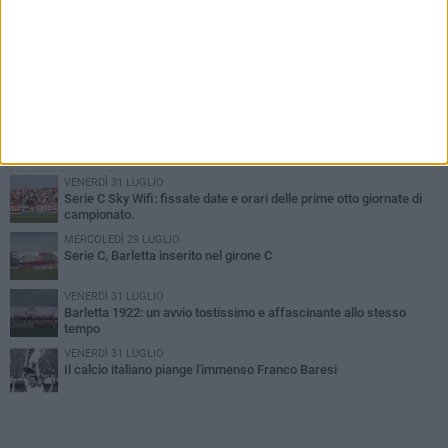
PIÙ LETTI QUESTA SETTIMANA
GIOVEDÌ 6 AGOSTO
Addio a mister Marchioro. L'uomo del Barletta in B
SABATO 1 AGOSTO
Poker di Da Silva, Barletta batte Soccer Trani 4-1 in amichevole
VENERDÌ 31 LUGLIO
Serie C Sky Wifi: fissate date e orari delle prime otto giornate di
campionato.
MERCOLEDÌ 29 LUGLIO
Serie C, Barletta inserito nel girone C
VENERDÌ 31 LUGLIO
Barletta 1922: un avvio tostissimo e affascinante allo stesso
tempo
VENERDÌ 31 LUGLIO
Il calcio italiano piange l'immenso Franco Baresi