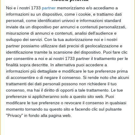
Noi e i nostri 1733
partner
memorizziamo e/o accediamo a
45
informazioni su un dispositivo, come i cookie, e trattiamo dati
personali, come identificatori univoci e informazioni standard
inviate da un dispositivo per annunci e contenuti personalizzati,
Mateus Da Silva è un calciatore del Barletta. La notizia era
misurazione di annunci e contenuti, analisi dell'audience e
sviluppo dei servizi.
Con la tua autorizzazione noi e i nostri
nell'aria da giorni ed ora è ufficiale.
partner possiamo utilizzare dati precisi di geolocalizzazione e
identificazione tramite la scansione del dispositivo. Puoi fare clic
Di seguito le info apparse sui canali social del club
per consentire a noi e ai nostri 1733 partner il trattamento per le
biancorosso.
finalità sopra descritte. In alternativa puoi accedere a
informazioni più dettagliate e modificare le tue preferenze prima
🎯 Mateus Da Silva è del Barletta!
di acconsentire o di negare il consenso.
Si rende noto che alcuni
trattamenti dei dati personali possono non richiedere il tuo
consenso, ma hai il diritto di opporti a tale trattamento. Le tue
Il Barletta 1922 ufficializza di aver sottoscritto un accordo
preferenze si applicheranno solo a questo sito web. Puoi
per la stagione sportiva 2025/26 con l'attaccante brasiliano
modificare le tue preferenze o revocare il consenso in qualsiasi
Mateus Castro Da Silva, classe 1997.
momento tornando su questo sito e facendo clic sul pulsante
"Privacy" in fondo alla pagina web.
🔹 Bomber con esperienza nel girone H di Serie D: lo scorso
anno 9 gol e 3 assist con la Fidelis Andria, nella stagione
precedente 17 reti con il Gravina;