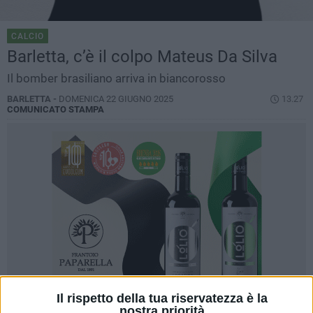
CALCIO
Barletta, c’è il colpo Mateus Da Silva
Il bomber brasiliano arriva in biancorosso
BARLETTA -
DOMENICA 22 GIUGNO 2025
13.27
COMUNICATO STAMPA
Il rispetto della tua riservatezza è la
nostra priorità