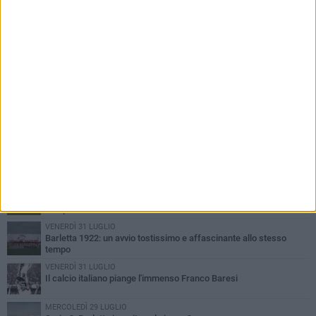
PIÙ LETTI QUESTA SETTIMANA
GIOVEDÌ 6 AGOSTO
Addio a mister Marchioro. L'uomo del Barletta in B
SABATO 1 AGOSTO
Poker di Da Silva, Barletta batte Soccer Trani 4-1 in amichevole
VENERDÌ 31 LUGLIO
Serie C Sky Wifi: fissate date e orari delle prime otto giornate di
campionato.
VENERDÌ 31 LUGLIO
Barletta 1922: un avvio tostissimo e affascinante allo stesso
tempo
VENERDÌ 31 LUGLIO
Il calcio italiano piange l'immenso Franco Baresi
MERCOLEDÌ 29 LUGLIO