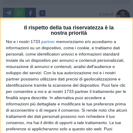
5
A cura di
ADRIANO ANTONUCCI
Il rispetto della tua riservatezza è la
nostra priorità
Noi e i nostri 1733
partner
memorizziamo e/o accediamo a
Non basta un super gol di Lavopa. Il gol di Bongermino in
informazioni su un dispositivo, come i cookie, e trattiamo dati
pieno recupero frena ancora il Barletta che con l'Acquaviva
personali, come identificatori univoci e informazioni standard
incappa nel secondo pari di fila, il primo assoluto al "Puttilli".
inviate da un dispositivo per annunci e contenuti personalizzati,
Di seguito le pagelle del match.
misurazione di annunci e contenuti, analisi dell'audience e
sviluppo dei servizi.
Con la tua autorizzazione noi e i nostri
partner possiamo utilizzare dati precisi di geolocalizzazione e
Massari 6:
Attento e reattivo ogni qualvolta è chiamato in
identificazione tramite la scansione del dispositivo. Puoi fare clic
causa, incolpevole sul gol subito.
per consentire a noi e ai nostri 1733 partner il trattamento per le
finalità sopra descritte. In alternativa puoi accedere a
Casella 6:
La partita non è delle più semplici, l'Acquaviva si
informazioni più dettagliate e modificare le tue preferenze prima
mostra fresco e vivace, ma lui tiene botta. Sul gol è un
di acconsentire o di negare il consenso.
Si rende noto che alcuni
concorso di colpa con i compagni di reparto.
trattamenti dei dati personali possono non richiedere il tuo
consenso, ma hai il diritto di opporti a tale trattamento. Le tue
preferenze si applicheranno solo a questo sito web. Puoi
De Gol 5.5:
In assenza di Montrone tocca a lui guidare la