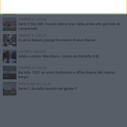
SABATO 1 AGOSTO
Poker di Da Silva, Barletta batte Soccer Trani 4-1 in amichevole
VENERDÌ 31 LUGLIO
Serie C Sky Wifi: fissate date e orari delle prime otto giornate di
campionato.
VENERDÌ 31 LUGLIO
Il calcio italiano piange l'immenso Franco Baresi
GIOVEDÌ 6 AGOSTO
Addio a mister Marchioro. L'uomo del Barletta in B
VENERDÌ 31 LUGLIO
Barletta 1922: un avvio tostissimo e affascinante allo stesso
tempo
MERCOLEDÌ 29 LUGLIO
Serie C, Barletta inserito nel girone C