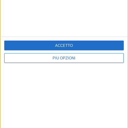
BARLETTA - 7 AGOSTO 2011
Tim Cup, Barletta-Carrarese 0-1
Precedente
1
2
...
745
746
747
748
749
ACCETTO
...
Successiva
PIÙ OPZIONI