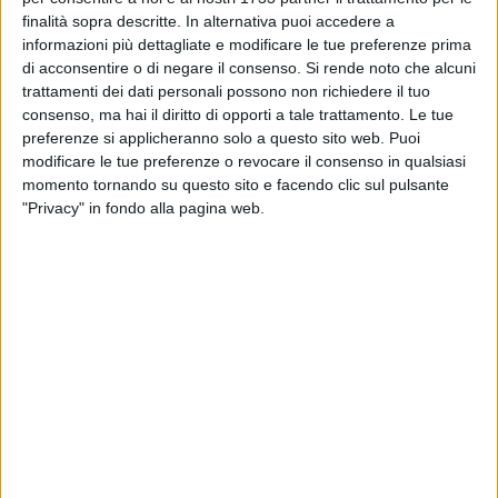
odierno
finalità sopra descritte. In alternativa puoi accedere a
informazioni più dettagliate e modificare le tue preferenze prima
BARLETTA - 17 AGOSTO 2011
di acconsentire o di negare il consenso.
Si rende noto che alcuni
Calciomercato, l’Ebolitana in pressing sul
trattamenti dei dati personali possono non richiedere il tuo
barlettano Pane
consenso, ma hai il diritto di opporti a tale trattamento. Le tue
preferenze si applicheranno solo a questo sito web. Puoi
modificare le tue preferenze o revocare il consenso in qualsiasi
BARLETTA - 17 AGOSTO 2011
momento tornando su questo sito e facendo clic sul pulsante
Barletta, un'altra amichevole contro il quotato
"Privacy" in fondo alla pagina web.
Benevento
BARLETTA - 17 AGOSTO 2011
Calcio, questa sera la prima giornata di Coppa
Italia Lega Pro
BARLETTA - 17 AGOSTO 2011
Al via la stagione 2011/2012 delle giovanili
biancorosse
BARLETTA - 17 AGOSTO 2011
Barletta, oggi riprende la campagna