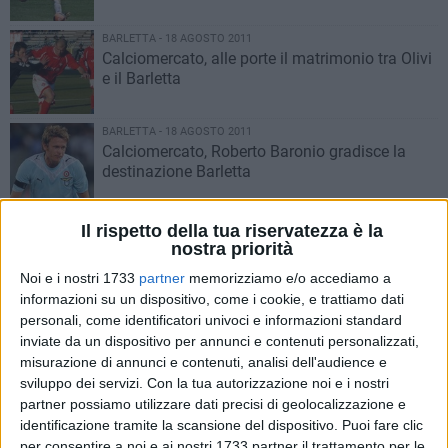
BARLETTA - 18 AGOSTO 2011
Calciomercato, alle porte il matrimonio tra Olivi
e il Barletta
BARLETTA - 18 AGOSTO 2011
Calciomercato, Roberto Baronio gradisce la
destinazione Barletta
BARLETTA - 18 AGOSTO 2011
Il rispetto della tua riservatezza è la
Calcio, i risultati e i marcatori della prima
nostra priorità
giornata di Coppa Italia Lega Pro
Noi e i nostri 1733
partner
memorizziamo e/o accediamo a
informazioni su un dispositivo, come i cookie, e trattiamo dati
BARLETTA - 18 AGOSTO 2011
personali, come identificatori univoci e informazioni standard
Barletta, soddisfacente l'avvio degli
inviate da un dispositivo per annunci e contenuti personalizzati,
allenamenti per il settore giovanile
misurazione di annunci e contenuti, analisi dell'audience e
sviluppo dei servizi.
Con la tua autorizzazione noi e i nostri
partner possiamo utilizzare dati precisi di geolocalizzazione e
BARLETTA - 17 AGOSTO 2011
identificazione tramite la scansione del dispositivo. Puoi fare clic
Barletta, diversi assenti nell'allenamento
per consentire a noi e ai nostri 1733 partner il trattamento per le