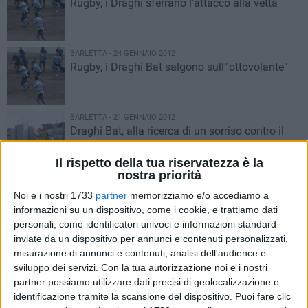
Rugby, i Draghi sferrano l'attacco alla vetta
BARLETTA - 24 GENNAIO 2012
Rugby, i Draghi Bat salgono sull'"ottovolante"
BARLETTA - 21 GENNAIO 2012
Draghi Bat, alla ricerca di un sorriso contro il
Cus Potenza
Il rispetto della tua riservatezza è la
nostra priorità
BARLETTA - 17 GENNAIO 2012
Dance Sport Cup, a Madrid vince una coppia
Noi e i nostri 1733
partner
memorizziamo e/o accediamo a
barlettana
informazioni su un dispositivo, come i cookie, e trattiamo dati
personali, come identificatori univoci e informazioni standard
inviate da un dispositivo per annunci e contenuti personalizzati,
BARLETTA - 17 GENNAIO 2012
misurazione di annunci e contenuti, analisi dell'audience e
Presentato il portale Pugliasportiva.it
sviluppo dei servizi.
Con la tua autorizzazione noi e i nostri
partner possiamo utilizzare dati precisi di geolocalizzazione e
identificazione tramite la scansione del dispositivo. Puoi fare clic