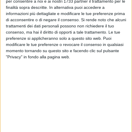
BARLETTA - 16 GENNAIO 2012
per consentire a noi e ai nostri 1733 partner il trattamento per le
Rugby, i Draghi trovano il "settimo sigillo"
finalità sopra descritte. In alternativa puoi accedere a
informazioni più dettagliate e modificare le tue preferenze prima
di acconsentire o di negare il consenso.
Si rende noto che alcuni
trattamenti dei dati personali possono non richiedere il tuo
BARLETTA - 13 GENNAIO 2012
consenso, ma hai il diritto di opporti a tale trattamento. Le tue
Sportinsieme Sud Barletta, noto il calendario
preferenze si applicheranno solo a questo sito web. Puoi
dell'attività di basket in carrozzina
modificare le tue preferenze o revocare il consenso in qualsiasi
momento tornando su questo sito e facendo clic sul pulsante
BARLETTA - 6 GENNAIO 2012
"Privacy" in fondo alla pagina web.
Galà dello Sport, la Sportinsieme Sud Barletta
protesta
BARLETTA - 6 GENNAIO 2012
Atletica, Mimmo Ricatti trionfa nella maratona
di Alghero
BARLETTA - 5 GENNAIO 2012
A Barletta il Galà dello Sport celebra le
eccellenze sportive