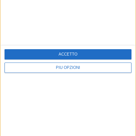
BARLETTA - 18 NOVEMBRE 2011
Green Hawks, domenica il primo test-match
Precedente
1
2
...
93
94
95
96
97
...
ACCETTO
Successiva
PIÙ OPZIONI