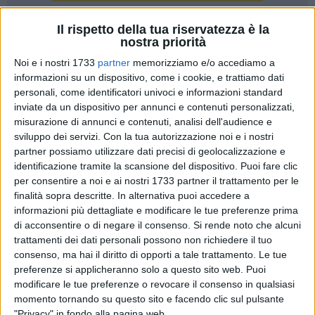
Il rispetto della tua riservatezza è la
nostra priorità
Noi e i nostri 1733
partner
memorizziamo e/o accediamo a
informazioni su un dispositivo, come i cookie, e trattiamo dati
«Non posso che esprimere ampia soddisfazione». Con
personali, come identificatori univoci e informazioni standard
queste parole il presidente della Provincia di Barletta, Andria,
inviate da un dispositivo per annunci e contenuti personalizzati,
Trani, Francesco Ventola, ha commentato l'approvazione,
misurazione di annunci e contenuti, analisi dell'audience e
nell'ultima seduta del Consiglio dei ministri, dell'atteso
sviluppo dei servizi.
Con la tua autorizzazione noi e i nostri
partner possiamo utilizzare dati precisi di geolocalizzazione e
regolamento che definisce le modalità di istituzione della
identificazione tramite la scansione del dispositivo. Puoi fare clic
Prefettura nelle nuove tre Province di Monza e Brianza,
per consentire a noi e ai nostri 1733 partner il trattamento per le
Fermo e Bat. Si è concluso perciò favorevolmente l'iter
finalità sopra descritte. In alternativa puoi accedere a
avviato a fine settembre scorso dal Consiglio dei Ministri con
informazioni più dettagliate e modificare le tue preferenze prima
l'approvazione del relativo schema sul quale occorreva il
di acconsentire o di negare il consenso.
Si rende noto che alcuni
successivo parere delle competenti commissioni
trattamenti dei dati personali possono non richiedere il tuo
parlamentari e del Consiglio di Stato.
consenso, ma hai il diritto di opporti a tale trattamento. Le tue
preferenze si applicheranno solo a questo sito web. Puoi
modificare le tue preferenze o revocare il consenso in qualsiasi
«E' l'ennesima dimostrazione - ha detto Ventola - della
momento tornando su questo sito e facendo clic sul pulsante
coerenza dell'impegno assunto e del risultato conseguito
"Privacy" in fondo alla pagina web.