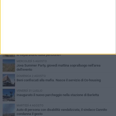
PIÙ LETTI QUESTA SETTIMANA
MERCOLEDÌ 5 AGOSTO
Barletta piange Gioacchino Dagnello: 64enne barlettano investito
all'alba a Trani
GIOVEDÌ 6 AGOSTO
Il ricordo di "Cecco", il benzinaio col sorriso: «Contava i giorni che
lo separavano dalla pensione»
MERCOLEDÌ 5 AGOSTO
Jova Summer Party, giovedì mattina sopralluogo nell'area
dell'evento
DOMENICA 2 AGOSTO
Beni confiscati alla mafia. Nasce il servizio di Co-housing
VENERDÌ 31 LUGLIO
Inaugurato il nuovo parcheggio nella stazione di Barletta
MARTEDÌ 4 AGOSTO
Auto di persona con disabilità vandalizzata, il sindaco Cannito
condanna il gesto