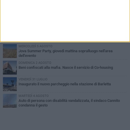
PIÙ LETTI QUESTA SETTIMANA
MERCOLEDÌ 5 AGOSTO
Barletta piange Gioacchino Dagnello: 64enne barlettano investito
all'alba a Trani
GIOVEDÌ 6 AGOSTO
Il ricordo di "Cecco", il benzinaio col sorriso: «Contava i giorni che
lo separavano dalla pensione»
MERCOLEDÌ 5 AGOSTO
Jova Summer Party, giovedì mattina sopralluogo nell'area
dell'evento
DOMENICA 2 AGOSTO
Beni confiscati alla mafia. Nasce il servizio di Co-housing
VENERDÌ 31 LUGLIO
Inaugurato il nuovo parcheggio nella stazione di Barletta
MARTEDÌ 4 AGOSTO
Auto di persona con disabilità vandalizzata, il sindaco Cannito
condanna il gesto