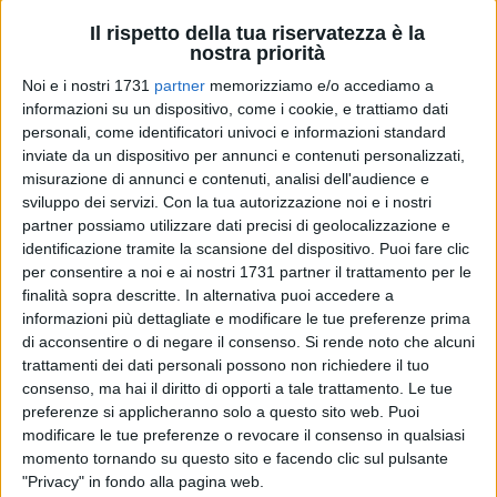
Il rispetto della tua riservatezza è la
nostra priorità
Noi e i nostri 1731
partner
memorizziamo e/o accediamo a
informazioni su un dispositivo, come i cookie, e trattiamo dati
personali, come identificatori univoci e informazioni standard
inviate da un dispositivo per annunci e contenuti personalizzati,
Continua l'eclisse amministrativa sull'ormai famigerata via
misurazione di annunci e contenuti, analisi dell'audience e
dei Muratori. Tornano a scrivere gli imprenditori della zona.
sviluppo dei servizi.
Con la tua autorizzazione noi e i nostri
«Recentemente, la stampa locale ha informato i cittadini di
partner possiamo utilizzare dati precisi di geolocalizzazione e
Barletta che era decollata (testuale) la Giunta-bis del Maffei-
identificazione tramite la scansione del dispositivo. Puoi fare clic
per consentire a noi e ai nostri 1731 partner il trattamento per le
bis. Il Sindaco, auspicando l'impegno dei neoassessori, li ha
finalità sopra descritte. In alternativa puoi accedere a
invitati a dimostrare di meritare la fiducia riposta in loro, ed
informazioni più dettagliate e modificare le tue preferenze prima
ha elencato le cose da portare a termine.
di acconsentire o di negare il consenso.
Si rende noto che alcuni
trattamenti dei dati personali possono non richiedere il tuo
Gli imprenditori di via dei Muratori, scorgendo i nuovi
consenso, ma hai il diritto di opporti a tale trattamento. Le tue
amministratori librarsi in volo, lontano, si immagina, da
preferenze si applicheranno solo a questo sito web. Puoi
interessi di parte, hanno incrociato le dita, cercando
modificare le tue preferenze o revocare il consenso in qualsiasi
momento tornando su questo sito e facendo clic sul pulsante
conferme alle loro speranze. E, invece, amara delusione.
"Privacy" in fondo alla pagina web.
Dall'elenco delle prime cose da fare, a leggere i giornali, era