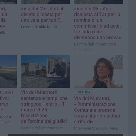
ri,
«Via dei Muratori: il
«Via dei Muratori,
a un
divieto di sosta per
richiesta al Tar per la
lla
uno vale per tutti?»
nomina di un
le»
commissario ad acta:
La nota di Aldo Musti
tre indizi che
ditore
diventano una prova»
La nota dell'imprenditore
Aldo Musti
, c’è il
Via dei Muratori:
POLITICA
tivo:
sentenza e tempi che
Via dei Muratori,
erso
stringono - entro il 1°
«l’Amministrazione
ne
marzo 2026
Comunale proceda
l’esecuzione
senza ulteriori indugi
 ancora
dell’ordine dei giudici
e ritardi»
 lavori
La nota dell'imprenditore
Interviene Stella Dell'Aere,
Aldo Musti
presidente Italia Viva