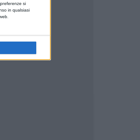
 preferenze si
nso in qualsiasi
 web.