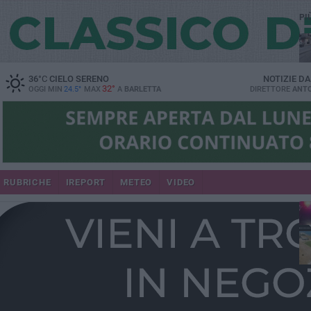
PI
36
°C
CIELO SERENO
NOTIZIE D
32°
OGGI MIN
24.5°
MAX
A
BARLETTA
DIRETTORE
ANTO
se
RUBRICHE
IREPORT
METEO
VIDEO