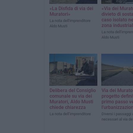
«La Disfida di via dei
«Via dei Murato
Muratori»
divieto di sost
caso isolato ne
La nota dell'imprenditore
zona industria
Aldo Musti
La nota dell'impren
Aldo Musti
Delibera del Consiglio
Via dei Muratori
comunale su via dei
progetto defini
Muratori, Aldo Musti
primo passo v
chiede chiarezza
l’urbanizzazio
La nota dell’imprenditore
Diversi i passaggi
necessari al via dei