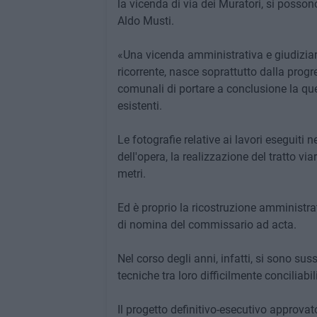
la vicenda di via dei Muratori, si posson
Aldo Musti.
«Una vicenda amministrativa e giudiziari
ricorrente, nasce soprattutto dalla progre
comunali di portare a conclusione la ques
esistenti.
Le fotografie relative ai lavori eseguit
dell'opera, la realizzazione del tratto via
metri.
Ed è proprio la ricostruzione amministrat
di nomina del commissario ad acta.
Nel corso degli anni, infatti, si sono suss
tecniche tra loro difficilmente conciliabili
Il progetto definitivo-esecutivo approva