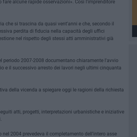
o fare alcune rapide osservazioni». Così l'imprenditore
a che si trascina da quasi vent'anni e che, secondo il
ssiva perdita di fiducia nella capacità degli uffici
tione nel rispetto degli stessi atti amministrativi già
i nel periodo 2007-2008 documentano chiaramente l'avvio
rio e il successivo arresto dei lavori negli ultimi cinquanta
iva della vicenda a spiegare oggi le ragioni della richiesta
eguiti atti, progetti, interpretazioni urbanistiche e iniziative
.
to nel 2004 prevedeva il completamento dell'intero asse