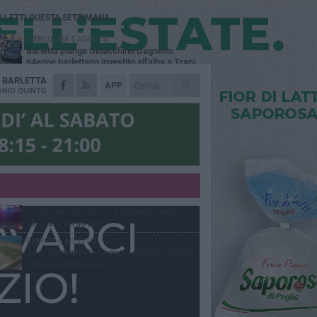
Ù LETTI QUESTA SETTIMANA
MERCOLEDÌ 5 AGOSTO
Barletta piange Gioacchino Dagnello:
64enne barlettano investito all'alba a Trani
A
BARLETTA
GIOVEDÌ 6 AGOSTO
APP
Il ricordo di "Cecco", il benzinaio col
NIO QUINTO
sorriso: «Contava i giorni che lo
paravano dalla pensione»
MERCOLEDÌ 5 AGOSTO
Jova Summer Party, giovedì mattina
sopralluogo nell'area dell'evento
DOMENICA 2 AGOSTO
Beni confiscati alla mafia. Nasce il servizio
di Co-housing
VENERDÌ 7 AGOSTO
Incidente sulla 16 bis a Barletta, traffico
bloccato verso Bari
GIOVEDÌ 6 AGOSTO
Jova Summer Party, nuovi campionamenti
nell'area dell'evento