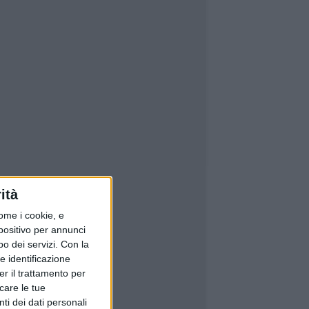
ità
ome i cookie, e
spositivo per annunci
o dei servizi.
Con la
e identificazione
er il trattamento per
icare le tue
ti dei dati personali