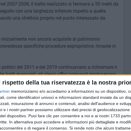
i nel 2007-2008, il tratto realizzato si fermava a 50 metri da
eguito con una larghezza inferiore rispetto a quella
inando una strettoia proprio nel punto interessato da
no inizialmente non ancora acquisite al patrimonio
revedesse specifiche procedure espropriative, rimaste in
zi politici del 2011 e del 2019 continuavano a richiamare il
ei tratti mancanti, gli stessi uffici comunali producevano
io quel tratto già realizzato – e visibile nelle fotografie
l rispetto della tua riservatezza è la nostra prior
sto urbanisticamente e avrebbe potuto considerarsi
artner
memorizziamo e/o accediamo a informazioni su un dispositivo, c
ali, come identificatori univoci e informazioni standard inviate da un di
zzati, misurazione di annunci e contenuti, analisi dell'audience e svilupp
re ulteriori ricorsi amministrativi contro la strada.
i e i nostri partner possiamo utilizzare dati precisi di geolocalizzazione 
del dispositivo. Puoi fare clic per consentire a noi e ai nostri 1733 partn
critte. In alternativa puoi accedere a informazioni più dettagliate e modif
rogetti, affidati nuovi incarichi tecnici e avviati ulteriori
acconsentire o di negare il consenso.
Si rende noto che alcuni trattamen
arrivare al completamento definitivo dell'opera prevista