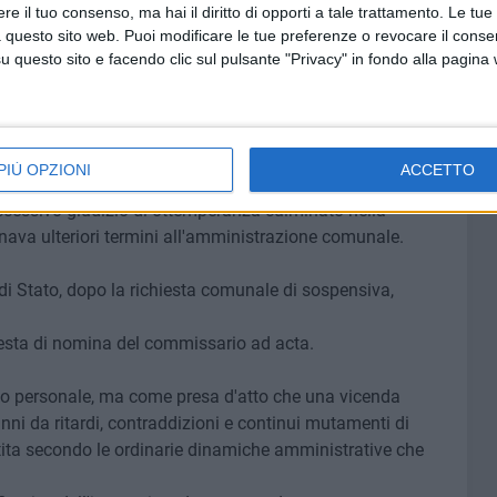
e il tuo consenso, ma hai il diritto di opporti a tale trattamento. Le tue
 questo sito web. Puoi modificare le tue preferenze o revocare il conse
dato nel 2023 subirà rallentamenti e sospensioni legati
questo sito e facendo clic sul pulsante "Privacy" in fondo alla pagina
 edilizie mai definitivamente risolte nel corso degli anni.
amministrativa.
PIÙ OPZIONI
ACCETTO
inava al Comune la progettazione definitiva del
ccessivo giudizio di ottemperanza culminato nella
ava ulteriori termini all'amministrazione comunale.
 di Stato, dopo la richiesta comunale di sospensiva,
iesta di nomina del commissario ad acta.
 o personale, ma come presa d'atto che una vicenda
ni da ritardi, contraddizioni e continui mutamenti di
ita secondo le ordinarie dinamiche amministrative che