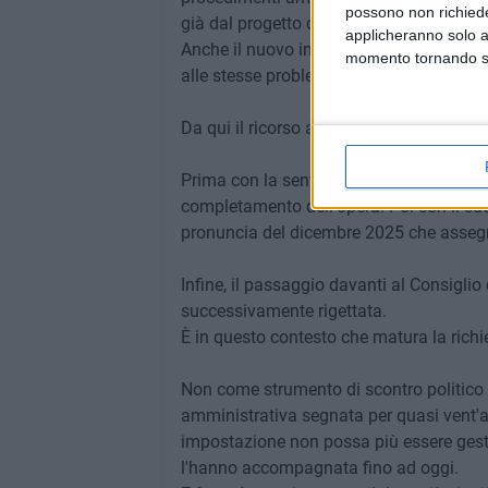
possono non richieder
già dal progetto del 2004.
applicheranno solo a
Anche il nuovo incarico progettuale affi
momento tornando su 
alle stesse problematiche urbanistiche ed
Da qui il ricorso al TAR contro l'inerzia 
Prima con la sentenza del 2024, che ord
completamento dell'opera. Poi con il su
pronuncia del dicembre 2025 che assegn
Infine, il passaggio davanti al Consiglio
successivamente rigettata.
È in questo contesto che matura la rich
Non come strumento di scontro politico
amministrativa segnata per quasi vent'an
impostazione non possa più essere gest
l'hanno accompagnata fino ad oggi.