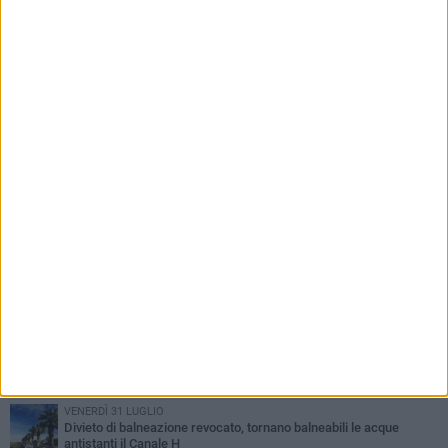
PIÙ LETTI QUESTA SETTIMANA
VENERDÌ 31 LUGLIO
Inaugurato il nuovo parcheggio nella stazione di Barletta
MERCOLEDÌ 5 AGOSTO
Barletta piange Gioacchino Dagnello: 64enne barlettano investito
all'alba a Trani
GIOVEDÌ 30 LUGLIO
Rapina all'Ipercoop di Barletta: nel mirino la gioielleria, banditi in
fuga
DOMENICA 2 AGOSTO
Beni confiscati alla mafia. Nasce il servizio di Co-housing
VENERDÌ 31 LUGLIO
Divieto di balneazione revocato, tornano balneabili le acque
antistanti il Canale H