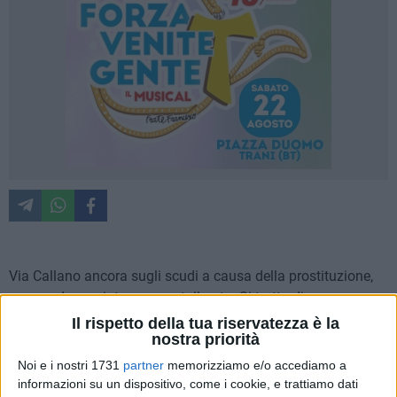
Via Callano ancora sugli scudi a causa della prostituzione,
spesso denunciata, spesso tollerata. Si tratta di un
sottostrato sociale, magari non condivisibile, ma composto
Il rispetto della tua riservatezza è la
nostra priorità
di persone, di dignità, di anime spesso turbate e sfruttate. In
presenza delle evidenti debolezze a cui la società costringe
Noi e i nostri 1731
partner
memorizziamo e/o accediamo a
le protagoniste consideriamo intollerabile la violenza che ne
informazioni su un dispositivo, come i cookie, e trattiamo dati