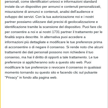
personali, come identificatori univoci e informazioni standard
possa scaturire, non la capiamo, non la vorremmo vedere.
inviate da un dispositivo per annunci e contenuti personalizzati,
misurazione di annunci e contenuti, analisi dell'audience e
I Carabinieri della Compagnia di Barletta hanno arrestato
sviluppo dei servizi.
Con la tua autorizzazione noi e i nostri
con l'accusa di violenza privata aggravata e resistenza a
partner possiamo utilizzare dati precisi di geolocalizzazione e
pubblico ufficiale un 28enne ed un 25enne, entrambi di
identificazione tramite la scansione del dispositivo. Puoi fare clic
Barletta, colti in via Callano mentre erano intenti a
per consentire a noi e ai nostri 1731 partner il trattamento per le
minacciare delle prostitute con una bottiglia di vetro in stato
finalità sopra descritte. In alternativa puoi accedere a
informazioni più dettagliate e modificare le tue preferenze prima
di ebbrezza. I due avrebbero minacciato le donne
di acconsentire o di negare il consenso.
Si rende noto che alcuni
"qualificandosi" come nuovi protettori delle stesse. I due
trattamenti dei dati personali possono non richiedere il tuo
uomini, alla vista dei militari, sono saliti a bordo di un
consenso, ma hai il diritto di opporti a tale trattamento. Le tue
motocarro e, al fine di fuggire, hanno speronato con violenza
preferenze si applicheranno solo a questo sito web. Puoi
ma invano l'auto dei Carabinieri che ne ostruiva il transito.
modificare le tue preferenze o revocare il consenso in qualsiasi
Bloccati e tratti in arresto, su disposizione della Procura della
momento tornando su questo sito e facendo clic sul pulsante
Repubblica di Bari, sono stati associati presso la locale casa
"Privacy" in fondo alla pagina web.
circondariale.