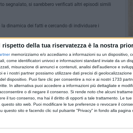
segnalato, si sarebbero verificati altri episodi simili
la dinamica dei fatti e cercando di individuare i
l rispetto della tua riservatezza è la nostra prior
artner
memorizziamo e/o accediamo a informazioni su un dispositivo, c
ali, come identificatori univoci e informazioni standard inviate da un di
zzati, misurazione di annunci e contenuti, analisi dell'audience e svilupp
i e i nostri partner possiamo utilizzare dati precisi di geolocalizzazione 
del dispositivo. Puoi fare clic per consentire a noi e ai nostri 1733 partn
critte. In alternativa puoi accedere a informazioni più dettagliate e modif
acconsentire o di negare il consenso.
Si rende noto che alcuni trattamen
e il tuo consenso, ma hai il diritto di opporti a tale trattamento. Le tue
 questo sito web. Puoi modificare le tue preferenze o revocare il conse
questo sito e facendo clic sul pulsante "Privacy" in fondo alla pagina