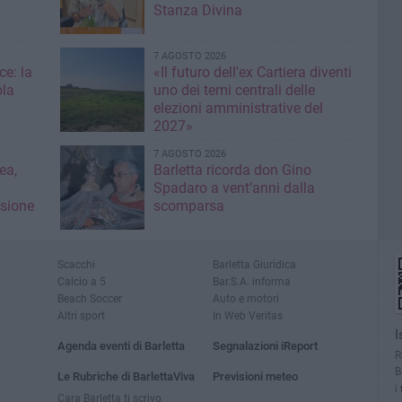
Stanza Divina
7 AGOSTO 2026
ce: la
«Il futuro dell'ex Cartiera diventi
ola
uno dei temi centrali delle
elezioni amministrative del
2027»
7 AGOSTO 2026
ea,
Barletta ricorda don Gino
Spadaro a vent’anni dalla
isione
scomparsa
Scacchi
Barletta Giuridica
Calcio a 5
Bar.S.A. informa
Beach Soccer
Auto e motori
Altri sport
In Web Veritas
I
Agenda eventi di Barletta
Segnalazioni iReport
R
B
Le Rubriche di BarlettaViva
Previsioni meteo
i
Cara Barletta ti scrivo