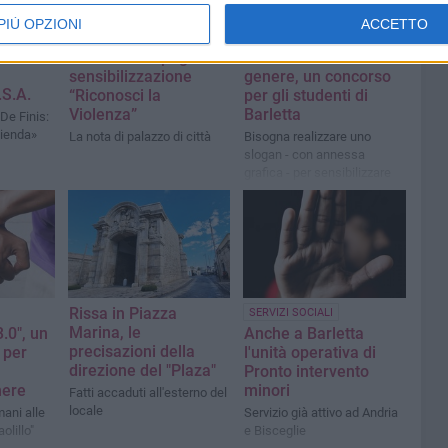
PIÙ OPZIONI
ACCETTO
ventata
ISTITUZIONALE
BANDI E CONCORSI
via De
Al via la campagna di
Contro la violenza di
sensibilizzazione
genere, un concorso
.S.A.
“Riconosci la
per gli studenti di
Violenza”
Barletta
De Finis:
zienda»
La nota di palazzo di città
Bisogna realizzare uno
slogan - con annessa
grafica - per sensibilizzare
sul tema
Rissa in Piazza
SERVIZI SOCIALI
Marina, le
.0", un
Anche a Barletta
precisazioni della
 per
l'unità operativa di
direzione del "Plaza"
Pronto intervento
nere
minori
Fatti accaduti all'esterno del
locale
ani alle
Servizio già attivo ad Andria
olillo"
e Bisceglie