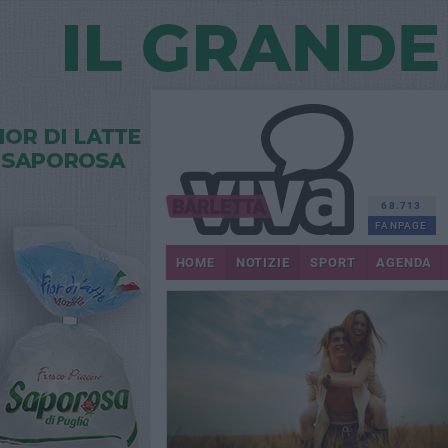
68.713
FANPAGE
HOME
NOTIZIE
SPORT
AGENDA