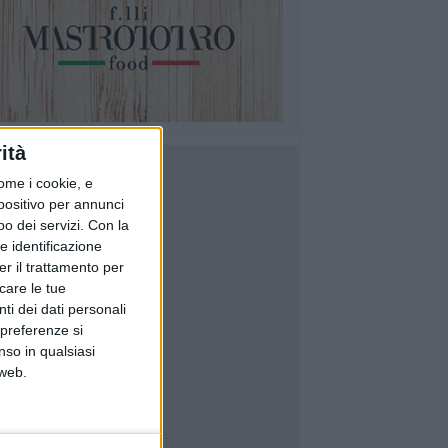
ità
ome i cookie, e
spositivo per annunci
o dei servizi.
Con la
e identificazione
er il trattamento per
icare le tue
ti dei dati personali
 preferenze si
nso in qualsiasi
 web.