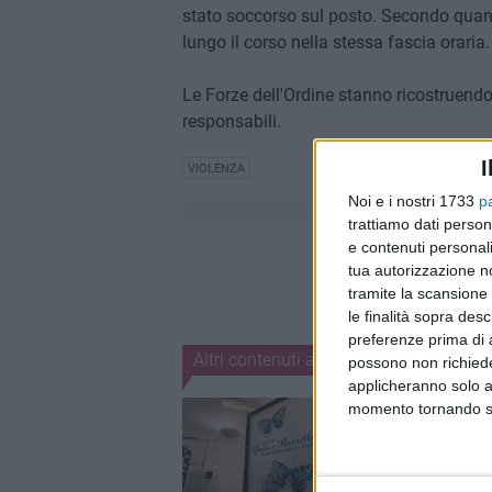
stato soccorso sul posto. Secondo quanto 
lungo il corso nella stessa fascia oraria.
Le Forze dell'Ordine stanno ricostruendo 
responsabili.
I
VIOLENZA
Noi e i nostri 1733
p
trattiamo dati person
e contenuti personali
tua autorizzazione no
tramite la scansione 
le finalità sopra des
preferenze prima di 
Altri contenuti a tema
possono non richieder
applicheranno solo a
momento tornando su 
1