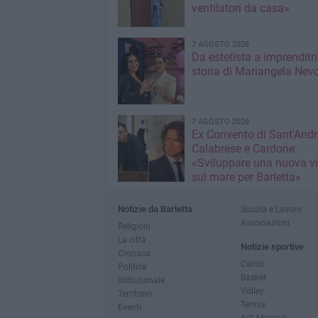
ventilatori da casa»
7 AGOSTO 2026
Da estetista a imprenditri
storia di Mariangela Nev
7 AGOSTO 2026
Ex Convento di Sant'Andr
Calabrese e Cardone:
«Sviluppare una nuova v
sul mare per Barletta»
Notizie da Barletta
Scuola e Lavoro
Associazioni
Religioni
La città
Notizie sportive
Cronaca
Calcio
Politica
Basket
Istituzionale
Volley
Territorio
Tennis
Eventi
Arti Marziali