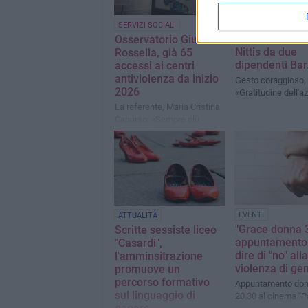
Aggressione s
SERVIZI SOCIALI
nella notte in 
Osservatorio Giulia e
Nittis da due
Rossella, già 65
dipendenti Bar
accessi ai centri
antiviolenza da inizio
Gesto coraggioso, 
2026
«Gratitudine dell'a
La referente, Maria Cristina
Capurso: «Sempre più
giovani chiedono aiuto,
cresce la consapevolezza»
EVENTI
ATTUALITÀ
"Grace donna 3
Scritte sessiste liceo
appuntamento
"Casardi",
dire di "no" alla
l'amminsitrazione
violenza di ge
promuove un
percorso formativo
Appuntamento dom
sul linguaggio di
20.30 al cinema "Pa