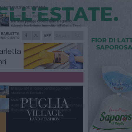
Ù LETTI QUESTA SETTIMANA
MERCOLEDÌ 5 AGOSTO
Barletta piange Gioacchino Dagnello:
64enne barlettano investito all'alba a Trani
A
BARLETTA
GIOVEDÌ 6 AGOSTO
APP
Il ricordo di "Cecco", il benzinaio col
NIO QUINTO
sorriso: «Contava i giorni che lo
paravano dalla pensione»
MERCOLEDÌ 5 AGOSTO
Jova Summer Party, giovedì mattina
sopralluogo nell'area dell'evento
DOMENICA 2 AGOSTO
Beni confiscati alla mafia. Nasce il servizio
di Co-housing
VENERDÌ 31 LUGLIO
Inaugurato il nuovo parcheggio nella
stazione di Barletta
MARTEDÌ 4 AGOSTO
Auto di persona con disabilità vandalizzata,
il sindaco Cannito condanna il gesto