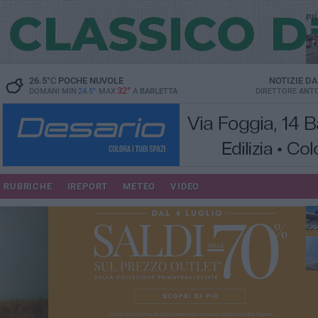
PI
26.5
°C
POCHE NUVOLE
NOTIZIE D
32°
DOMANI MIN
24.5°
MAX
A
BARLETTA
DIRETTORE
ANTO
se
RUBRICHE
IREPORT
METEO
VIDEO