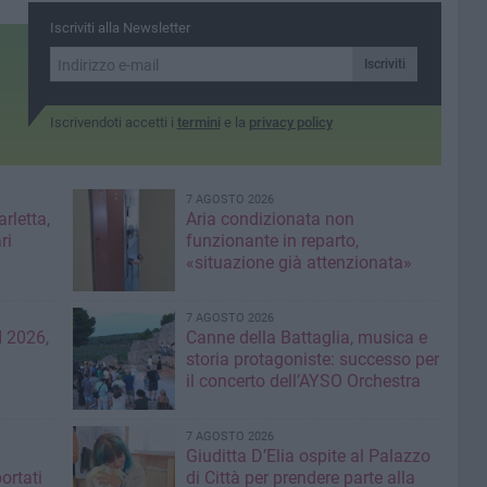
Iscriviti alla Newsletter
Iscriviti
Iscrivendoti accetti i
termini
e la
privacy policy
7 AGOSTO 2026
rletta,
Aria condizionata non
ri
funzionante in reparto,
«situazione già attenzionata»
7 AGOSTO 2026
 2026,
Canne della Battaglia, musica e
storia protagoniste: successo per
il concerto dell’AYSO Orchestra
7 AGOSTO 2026
Giuditta D’Elia ospite al Palazzo
ortati
di Città per prendere parte alla