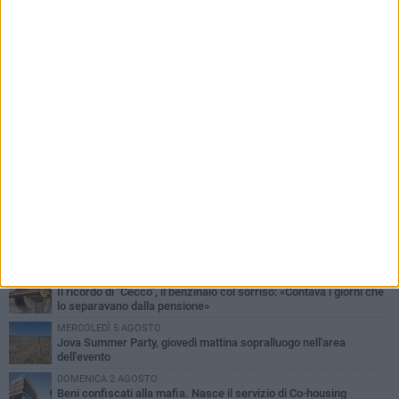
PIÙ LETTI QUESTA SETTIMANA
MERCOLEDÌ 5 AGOSTO
Barletta piange Gioacchino Dagnello: 64enne barlettano investito
all'alba a Trani
GIOVEDÌ 6 AGOSTO
Il ricordo di "Cecco", il benzinaio col sorriso: «Contava i giorni che
lo separavano dalla pensione»
MERCOLEDÌ 5 AGOSTO
Jova Summer Party, giovedì mattina sopralluogo nell'area
dell'evento
DOMENICA 2 AGOSTO
Beni confiscati alla mafia. Nasce il servizio di Co-housing