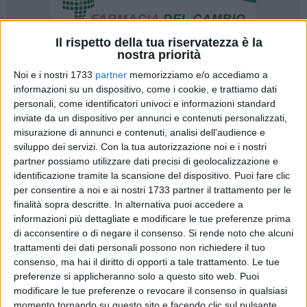
Il rispetto della tua riservatezza è la
nostra priorità
2
Noi e i nostri 1733
partner
memorizziamo e/o accediamo a
informazioni su un dispositivo, come i cookie, e trattiamo dati
personali, come identificatori univoci e informazioni standard
inviate da un dispositivo per annunci e contenuti personalizzati,
L'Associazione Nazionale fra Mutilati ed Invalidi di Guerra
misurazione di annunci e contenuti, analisi dell'audience e
(ANMIG) è stata nuovamente oggetto di un grave atto
sviluppo dei servizi.
Con la tua autorizzazione noi e i nostri
vandalico, segnalato da un cittadino questa mattina.
partner possiamo utilizzare dati precisi di geolocalizzazione e
L'associazione, che da decenni custodisce la memoria e
identificazione tramite la scansione del dispositivo. Puoi fare clic
per consentire a noi e ai nostri 1733 partner il trattamento per le
l'eredità dei reduci delle due guerre mondiali, è stata ancora
finalità sopra descritte. In alternativa puoi accedere a
una volta presa di mira. Questa volta, ignoti hanno sradicato
informazioni più dettagliate e modificare le tue preferenze prima
la pulsantiera saliscendi della sede, in un gesto che appare
di acconsentire o di negare il consenso.
Si rende noto che alcuni
carico di disprezzo e oltraggio.
trattamenti dei dati personali possono non richiedere il tuo
consenso, ma hai il diritto di opporti a tale trattamento. Le tue
L'episodio avviene in un contesto già segnato da precedenti
preferenze si applicheranno solo a questo sito web. Puoi
atti vandalici e furti. Risale al 2017, infatti, un efferato furto
modificare le tue preferenze o revocare il consenso in qualsiasi
momento tornando su questo sito e facendo clic sul pulsante
avvenuto pochi giorni prima del centesimo anniversario della