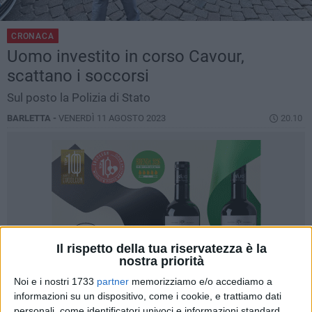
CRONACA
Uomo investito in corso Cavour,
scattano i soccorsi
Sul posto la Polizia di Stato
BARLETTA -
VENERDÌ 11 AGOSTO 2023
20.10
Il rispetto della tua riservatezza è la
nostra priorità
Noi e i nostri 1733
partner
memorizziamo e/o accediamo a
informazioni su un dispositivo, come i cookie, e trattiamo dati
personali, come identificatori univoci e informazioni standard