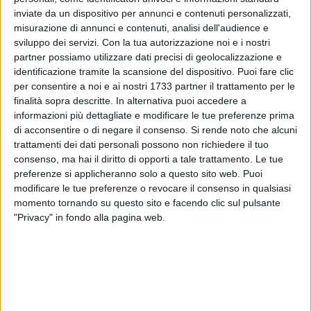
inviate da un dispositivo per annunci e contenuti personalizzati,
misurazione di annunci e contenuti, analisi dell'audience e
335
sviluppo dei servizi.
Con la tua autorizzazione noi e i nostri
partner possiamo utilizzare dati precisi di geolocalizzazione e
identificazione tramite la scansione del dispositivo. Puoi fare clic
Un investimento in pieno centro cittadino. Poco prima delle
per consentire a noi e ai nostri 1733 partner il trattamento per le
finalità sopra descritte. In alternativa puoi accedere a
ore 20 un uomo è stato travolto da un'automobile in transito
informazioni più dettagliate e modificare le tue preferenze prima
su corso Cavour.
di acconsentire o di negare il consenso.
Si rende noto che alcuni
trattamenti dei dati personali possono non richiedere il tuo
La persona è stata prontamente soccorsa e trasportata in
consenso, ma hai il diritto di opporti a tale trattamento. Le tue
ospedale.
preferenze si applicheranno solo a questo sito web. Puoi
modificare le tue preferenze o revocare il consenso in qualsiasi
Sul posto sono intervenuti Polizia di Stato e 118.
momento tornando su questo sito e facendo clic sul pulsante
"Privacy" in fondo alla pagina web.