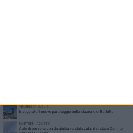
PIÙ LETTI QUESTA SETTIMANA
MERCOLEDÌ 5 AGOSTO
Barletta piange Gioacchino Dagnello: 64enne barlettano investito
all'alba a Trani
GIOVEDÌ 6 AGOSTO
Il ricordo di "Cecco", il benzinaio col sorriso: «Contava i giorni che
lo separavano dalla pensione»
MERCOLEDÌ 5 AGOSTO
Jova Summer Party, giovedì mattina sopralluogo nell'area
dell'evento
DOMENICA 2 AGOSTO
Beni confiscati alla mafia. Nasce il servizio di Co-housing
VENERDÌ 31 LUGLIO
Inaugurato il nuovo parcheggio nella stazione di Barletta
MARTEDÌ 4 AGOSTO
Auto di persona con disabilità vandalizzata, il sindaco Cannito