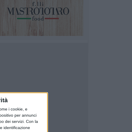
ità
ome i cookie, e
spositivo per annunci
o dei servizi.
Con la
e identificazione