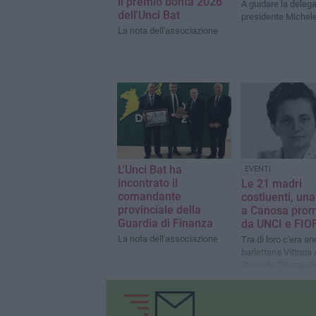
il premio bontà 2026
A guidare la delega
dell'Unci Bat
presidente Michele
La nota dell'associazione
L'Unci Bat ha
EVENTI
incontrato il
Le 21 madri
comandante
costiuenti, un
provinciale della
a Canosa pro
Guardia di Finanza
da UNCI e FIO
La nota dell'associazione
Tra di loro c'era an
barlettana Vittoria
Sterpeta Titomanli