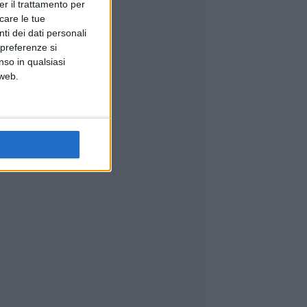
er il trattamento per
icare le tue
ti dei dati personali
 preferenze si
nso in qualsiasi
 web.