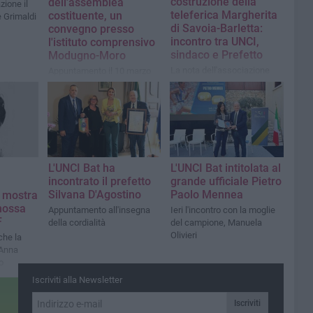
costruzione della
dell'assemblea
zione il
teleferica Margherita
costituente, un
 Grimaldi
di Savoia-Barletta:
convegno presso
incontro tra UNCI,
l'istituto comprensivo
sindaco e Prefetto
Modugno-Moro
La nota dell'associazione
Appuntamento il 10 marzo
alle 11
L'UNCI Bat ha
L'UNCI Bat intitolata al
incontrato il prefetto
grande ufficiale Pietro
Silvana D'Agostino
Paolo Mennea
a mostra
mossa
Appuntamento all'insegna
Ieri l'incontro con la moglie
F
della cordialità
del campione, Manuela
Olivieri
che la
 Anna
o
Iscriviti alla Newsletter
Iscriviti