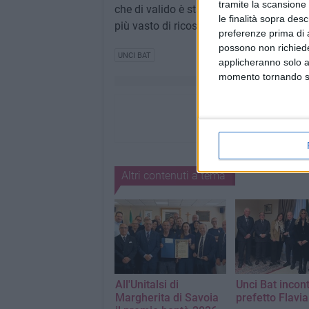
tramite la scansione 
che di valido è stato prodotto, rendendos
le finalità sopra des
più vasto di ricostruzione morale e civil
preferenze prima di 
possono non richieder
UNCI BAT
applicheranno solo a
momento tornando su 
Altri contenuti a tema
All'Unitalsi di
Unci Bat incont
Margherita di Savoia
prefetto Flavi