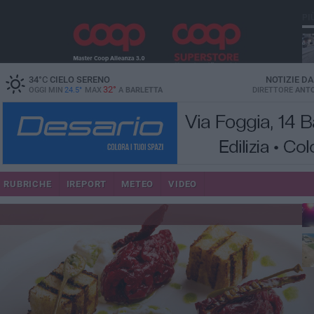
PI
34
°C
CIELO SERENO
NOTIZIE D
32°
OGGI MIN
24.5°
MAX
A
BARLETTA
DIRETTORE
ANTO
se
RUBRICHE
IREPORT
METEO
VIDEO