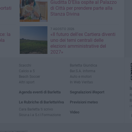
Giuditta D’Elia ospite al Palazzo
ortati
di Città per prendere parte alla
Stanza Divina
7 AGOSTO 2026
ce: la
«Il futuro dell'ex Cartiera diventi
ola
uno dei temi centrali delle
elezioni amministrative del
2027»
Scacchi
Barletta Giuridica
Calcio a 5
Bar.S.A. informa
Beach Soccer
Auto e motori
Altri sport
In Web Veritas
I
Agenda eventi di Barletta
Segnalazioni iReport
R
B
Le Rubriche di BarlettaViva
Previsioni meteo
i
Cara Barletta ti scrivo
Video
Sicur.a.l.a S.r.l Formazione