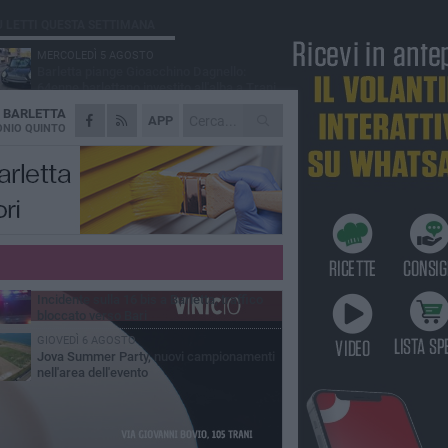
Ù LETTI QUESTA SETTIMANA
MERCOLEDÌ 5 AGOSTO
Barletta piange Gioacchino Dagnello:
64enne barlettano investito all'alba a Trani
A
BARLETTA
GIOVEDÌ 6 AGOSTO
APP
Il ricordo di "Cecco", il benzinaio col
NIO QUINTO
sorriso: «Contava i giorni che lo
paravano dalla pensione»
MERCOLEDÌ 5 AGOSTO
Jova Summer Party, giovedì mattina
sopralluogo nell'area dell'evento
DOMENICA 2 AGOSTO
Beni confiscati alla mafia. Nasce il servizio
di Co-housing
VENERDÌ 7 AGOSTO
Incidente sulla 16 bis a Barletta, traffico
bloccato verso Bari
GIOVEDÌ 6 AGOSTO
Jova Summer Party, nuovi campionamenti
nell'area dell'evento