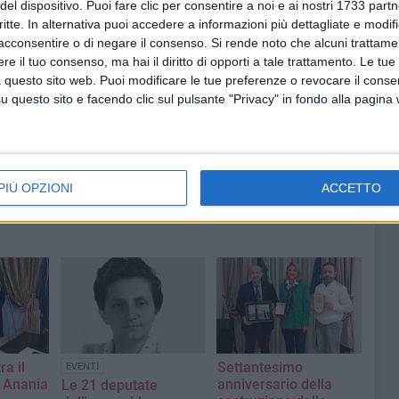
del dispositivo. Puoi fare clic per consentire a noi e ai nostri 1733 partn
i figura attiva, importante e significativa di un progetto
critte. In alternativa puoi accedere a informazioni più dettagliate e modif
e delle nostre Comunità.
acconsentire o di negare il consenso.
Si rende noto che alcuni trattamen
e il tuo consenso, ma hai il diritto di opporti a tale trattamento. Le tue
 questo sito web. Puoi modificare le tue preferenze o revocare il conse
questo sito e facendo clic sul pulsante "Privacy" in fondo alla pagina
PIÙ OPZIONI
ACCETTO
ra il
Settantesimo
EVENTI
a Anania
anniversario della
Le 21 deputate