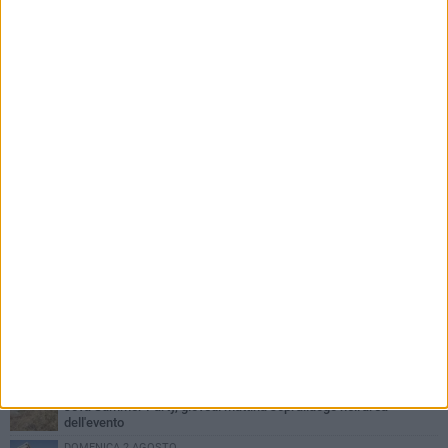
PIÙ LETTI QUESTA SETTIMANA
MERCOLEDÌ 5 AGOSTO
Barletta piange Gioacchino Dagnello: 64enne barlettano investito
all'alba a Trani
GIOVEDÌ 6 AGOSTO
Il ricordo di "Cecco", il benzinaio col sorriso: «Contava i giorni che
lo separavano dalla pensione»
MERCOLEDÌ 5 AGOSTO
Jova Summer Party, giovedì mattina sopralluogo nell'area
dell'evento
DOMENICA 2 AGOSTO