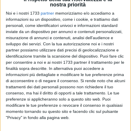
nostra priorità
Noi e i nostri 1733
partner
memorizziamo e/o accediamo a
informazioni su un dispositivo, come i cookie, e trattiamo dati
1592
personali, come identificatori univoci e informazioni standard
inviate da un dispositivo per annunci e contenuti personalizzati,
misurazione di annunci e contenuti, analisi dell'audience e
sviluppo dei servizi.
Con la tua autorizzazione noi e i nostri
Questa mattina il Vescovo della Arcidiocesi di Trani –
partner possiamo utilizzare dati precisi di geolocalizzazione e
Barletta – Bisceglie, monsignor Leonardo D'Ascenzo, e il
identificazione tramite la scansione del dispositivo. Puoi fare clic
Sindaco di Barletta Cosimo Cannito, in rappresentanza di
per consentire a noi e ai nostri 1733 partner il trattamento per le
tutto il Consiglio comunale, si sono recati insieme al
finalità sopra descritte. In alternativa puoi accedere a
informazioni più dettagliate e modificare le tue preferenze prima
Cimitero per manifestare il legame e l'affetto nei confronti
di acconsentire o di negare il consenso.
Si rende noto che alcuni
dei defunti, con un gesto mesto e solenne.
trattamenti dei dati personali possono non richiedere il tuo
consenso, ma hai il diritto di opporti a tale trattamento. Le tue
Il primo cittadino ha voluto, per conto della comunità
preferenze si applicheranno solo a questo sito web. Puoi
barlettana, posare simbolicamente dei fiori all'ingresso del
modificare le tue preferenze o revocare il consenso in qualsiasi
Sepolcreto comunale, in segno di rispetto e pietas nei
momento tornando su questo sito e facendo clic sul pulsante
confronti dei defunti in questo momento di grandi restrizioni.
"Privacy" in fondo alla pagina web.
Il Vescovo ha recitato una preghiera accorata per tutta la