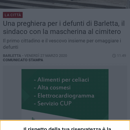
LA CITTÀ
Una preghiera per i defunti di Barletta, il
sindaco con la mascherina al cimitero
Il primo cittadino e il vescovo insieme per omaggiare i
defunti
BARLETTA -
VENERDÌ 27 MARZO 2020
11.49
COMUNICATO STAMPA
Il rispetto della tua riservatezza è la