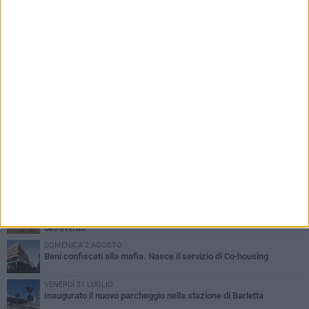
PIÙ LETTI QUESTA SETTIMANA
MERCOLEDÌ 5 AGOSTO
Barletta piange Gioacchino Dagnello: 64enne barlettano investito
all'alba a Trani
GIOVEDÌ 6 AGOSTO
Il ricordo di "Cecco", il benzinaio col sorriso: «Contava i giorni che
lo separavano dalla pensione»
MERCOLEDÌ 5 AGOSTO
Jova Summer Party, giovedì mattina sopralluogo nell'area
dell'evento
DOMENICA 2 AGOSTO
Beni confiscati alla mafia. Nasce il servizio di Co-housing
VENERDÌ 31 LUGLIO
Inaugurato il nuovo parcheggio nella stazione di Barletta