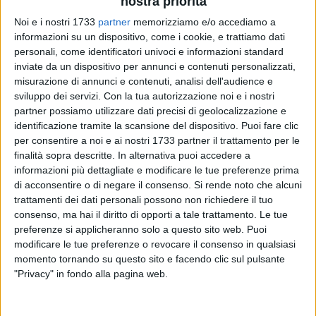
nostra priorità
Noi e i nostri 1733
partner
memorizziamo e/o accediamo a
15
informazioni su un dispositivo, come i cookie, e trattiamo dati
personali, come identificatori univoci e informazioni standard
inviate da un dispositivo per annunci e contenuti personalizzati,
misurazione di annunci e contenuti, analisi dell'audience e
Protagonista della serata sarà la pianista e compositrice
sviluppo dei servizi.
Con la tua autorizzazione noi e i nostri
Giuseppina Torre, artista di fama internazionale, che
partner possiamo utilizzare dati precisi di geolocalizzazione e
attraverso il suo libro e le sue note racconterà un percorso
identificazione tramite la scansione del dispositivo. Puoi fare clic
segnato da dolore, violenze subite e dipendenze affettive,
per consentire a noi e ai nostri 1733 partner il trattamento per le
trasformati in forza creativa, resilienza e speranza.
finalità sopra descritte. In alternativa puoi accedere a
informazioni più dettagliate e modificare le tue preferenze prima
di acconsentire o di negare il consenso.
Si rende noto che alcuni
A presentare l'evento sarà Tommy Capasso, presidente
trattamenti dei dati personali possono non richiedere il tuo
dell'Associazione SocialArt, promotrice dell'iniziativa in
consenso, ma hai il diritto di opporti a tale trattamento. Le tue
collaborazione con la sezione di FIDAPA Barletta, da sempre
preferenze si applicheranno solo a questo sito web. Puoi
impegnata nella valorizzazione del talento femminile e nella
modificare le tue preferenze o revocare il consenso in qualsiasi
promozione di una cultura del rispetto e della
momento tornando su questo sito e facendo clic sul pulsante
consapevolezza.
"Privacy" in fondo alla pagina web.
L'evento è gratuito e aperto a tutti. L'inizio dell'evento è