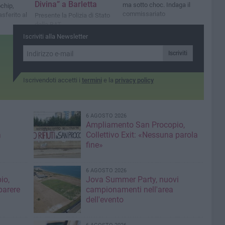
Divina” a Barletta
ma sotto choc. Indaga il
chip,
commissariato
asferito al
Presente la Polizia di Stato
della BAT
Iscriviti alla Newsletter
Iscriviti
Iscrivendoti accetti i
termini
e la
privacy policy
6 AGOSTO 2026
Ampliamento San Procopio,
a
Collettivo Exit: «Nessuna parola
fine»
6 AGOSTO 2026
io,
Jova Summer Party, nuovi
parere
campionamenti nell'area
dell'evento