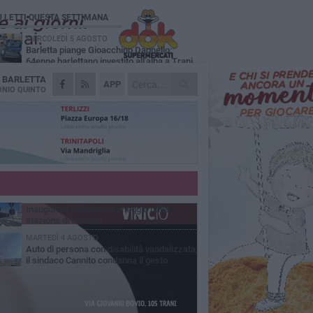
Ù LETTI QUESTA SETTIMANA
MERCOLEDÌ 5 AGOSTO
Barletta piange Gioacchino Dagnello:
64enne barlettano investito all'alba a Trani
A
BARLETTA
GIOVEDÌ 6 AGOSTO
APP
Il ricordo di "Cecco", il benzinaio col
NIO QUINTO
sorriso: «Contava i giorni che lo
paravano dalla pensione»
MERCOLEDÌ 5 AGOSTO
Jova Summer Party, giovedì mattina
sopralluogo nell'area dell'evento
DOMENICA 2 AGOSTO
Beni confiscati alla mafia. Nasce il servizio
di Co-housing
VENERDÌ 31 LUGLIO
Inaugurato il nuovo parcheggio nella
stazione di Barletta
MARTEDÌ 4 AGOSTO
Auto di persona con disabilità vandalizzata,
il sindaco Cannito condanna il gesto