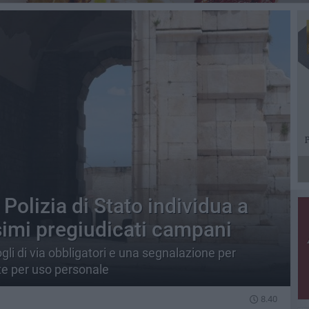
a Polizia di Stato individua a
simi pregiudicati campani
li di via obbligatori e una segnalazione per
e per uso personale
8.40