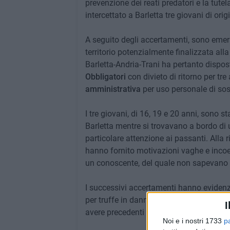
prevenzione dei reati predatori e la tutela
intercettato a Barletta tre giovani di ori
A seguito degli accertamenti, sono emers
territorio potenzialmente finalizzata all
Barletta-Andria-Trani ha pertanto dispos
Obbligatori
con divieto di ritorno per tre
amministrativa
per uso personale di sos
I tre giovani, di 16, 19 e 20 anni, sono s
Barletta mentre si trovavano a bordo di
particolare attenzione ai passanti. Alla r
hanno fornito motivazioni vaghe e incoere
un conoscente, del quale non sapevano f
I successivi accertamenti hanno evidenz
per truffe in danno di soggetti anziani e a
I
avere precedenti in materia di stupefacen
Noi e i nostri 1733
p