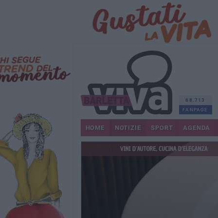
68.713
FANPAGE
HOME
NOTIZIE
SPORT
AGENDA