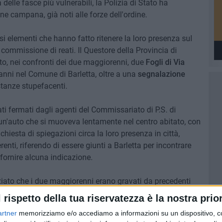
 delle fasce più vulnerabili, la Polizia di Stato ha
gine campana, già noti alle forze dell'ordine.
i elementi che hanno fatto ritenere la loro presenza sul
a commissione di reati. Il Questore della Provincia di
to, nei confronti dei due maggiorenni, due
Fogli di Via
 anni nel Comune di Barletta, oltre a una
segnalazione
tanze stupefacenti.
tati fermati dagli agenti del Commissariato di P.S. di
 un'auto che si muoveva lentamente nel centro abitato, con
ichiesta di spiegazioni circa la loro presenza in città,
nti, riferendo di essere giunti a Barletta per incontrare
ornire alcuna indicazione.
iato che i due maggiorenni erano gravati da precedenti
ltri reati contro il patrimonio. Il minore risultava invece
l rispetto della tua riservatezza è la nostra prior
ti.
artner
memorizziamo e/o accediamo a informazioni su un dispositivo, c