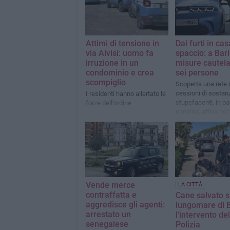
Attimi di tensione in
Dai furti in cas
via Alvisi: uomo fa
spaccio: a Barl
irruzione in un
misure cautela
condominio e crea
sei persone
scompiglio
Scoperta una rete 
cessioni di sostan
I residenti hanno allertato le
stupefacenti, in pa
forze dell'ordine
cocaina, attiva nel 
barlettano
Vende merce
LA CITTÀ
contraffatta e
Cane salvato s
aggredisce gli agenti:
lungomare di B
arrestato un
l'intervento del
senegalese
Polizia