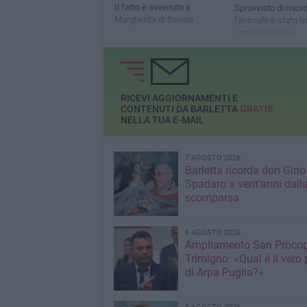
Il fatto è avvenuto a
Sprovvisto di micro
Margherita di Savoia
l'animale è stato tr
canile sanitario
RICEVI AGGIORNAMENTI E
CONTENUTI DA BARLETTA
GRATIS
NELLA TUA E-MAIL
7 AGOSTO 2026
Barletta ricorda don Gino
Spadaro a vent’anni dall
scomparsa
6 AGOSTO 2026
Ampliamento San Procop
Trimigno: «Qual è il vero 
di Arpa Puglia?»