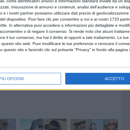
ali, come identificatori univoci e informazioni standard inviate da un di
i penali dei soggetti coinvolti e l'aumento, negli ultimi
zzati, misurazione di annunci e contenuti, analisi dell'audience e svilupp
ne nella provincia, sono stati adottati immediati
i e i nostri partner possiamo utilizzare dati precisi di geolocalizzazione 
territorio.
del dispositivo. Puoi fare clic per consentire a noi e ai nostri 1733 partn
critte. In alternativa puoi accedere a informazioni più dettagliate e modif
ispositivo di prevenzione e controllo del territorio disposto
acconsentire o di negare il consenso.
Si rende noto che alcuni trattamen
e il tuo consenso, ma hai il diritto di opporti a tale trattamento. Le tue
contrastare i reati predatori e garantire la sicurezza dei
 questo sito web. Puoi modificare le tue preferenze o revocare il conse
e capillare sul territorio provinciale.
questo sito e facendo clic sul pulsante "Privacy" in fondo alla pagina
PIÙ OPZIONI
ACCETTO