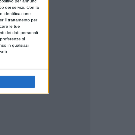
spositivo per annunci
o dei servizi.
Con la
e identificazione
er il trattamento per
icare le tue
ti dei dati personali
 preferenze si
nso in qualsiasi
 web.