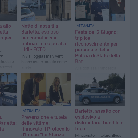
a allo
Notte di assalti a
ATTUALITÀ
etta
Barletta: esploso
Festa del 2 Giugno:
ri per
bancomat in via
triplice
Imbriani e colpo alla
riconoscimento per il
Lidl - FOTO
personale della
di
Polizia di Stato della
ze
In via Foggia i malviventi
Bat
rticolare
hanno usato un'auto come
territorio
ariete
Alla dott.ssa Francesca
Falco si sono aggiunti
l’Ispettore P.S. Leonardo
Desiderio Madera ed il
collega in quiescenza
Nunzio Di Giulio
Barletta, assalto con
ATTUALITÀ
esplosivo a
ul
Prevenzione e tutela
distributore: banditi in
arletta:
delle vittime:
fuga
la
rinnovato il Protocollo
d’Intesa “La Stanza
Minacciato il titolare, illeso