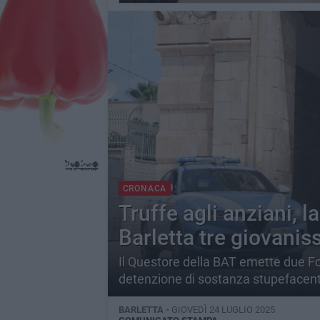
CRONACA
Truffe agli anziani, l
Barletta tre giovanis
Il Questore della BAT emette due Fog
detenzione di sostanza stupefacent
BARLETTA -
GIOVEDÌ 24 LUGLIO 2025