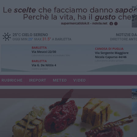
PI
25
°C
CIELO SERENO
NOTIZIE D
31.5°
OGGI MIN
25°
MAX
A
BARLETTA
DIRETTORE
ANTO
se
RUBRICHE
IREPORT
METEO
VIDEO