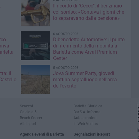
6 AGOSTO 2026
.
Il ricordo di "Cecco", il benzinaio
col sorriso: «Contava i giorni che
lo separavano dalla pensione»
6 AGOSTO 2026
rco
Dibenedetto Automotive: il punto
rriva
di riferimento della mobilità a
arletta
Barletta come Arval Premium
Center
5 AGOSTO 2026
ta: il
Jova Summer Party, giovedì
Castello
mattina sopralluogo nell'area
dell'evento
Scacchi
Barletta Giuridica
Calcio a 5
Bar.S.A. informa
Beach Soccer
Auto e motori
Altri sport
In Web Veritas
I
Agenda eventi di Barletta
Segnalazioni iReport
R