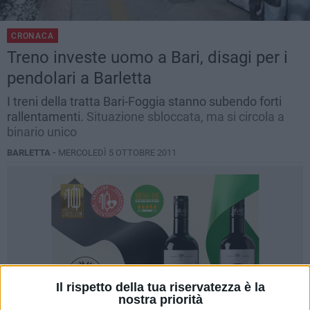
CRONACA
Treno investe uomo a Bari, disagi per i
pendolari a Barletta
I treni della tratta Bari-Foggia stanno subendo forti
rallentamenti.
Situazione sbloccata, ma si circola a
binario unico
BARLETTA -
MERCOLEDÌ 5 OTTOBRE 2011
Il rispetto della tua riservatezza è la
nostra priorità