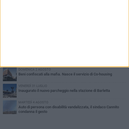
PIÙ LETTI QUESTA SETTIMANA
MERCOLEDÌ 5 AGOSTO
Barletta piange Gioacchino Dagnello: 64enne barlettano investito
all'alba a Trani
GIOVEDÌ 6 AGOSTO
Il ricordo di "Cecco", il benzinaio col sorriso: «Contava i giorni che
lo separavano dalla pensione»
MERCOLEDÌ 5 AGOSTO
Jova Summer Party, giovedì mattina sopralluogo nell'area
dell'evento
DOMENICA 2 AGOSTO
Beni confiscati alla mafia. Nasce il servizio di Co-housing
VENERDÌ 31 LUGLIO
Inaugurato il nuovo parcheggio nella stazione di Barletta
MARTEDÌ 4 AGOSTO
Auto di persona con disabilità vandalizzata, il sindaco Cannito
condanna il gesto