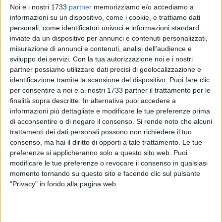
Noi e i nostri 1733
partner
memorizziamo e/o accediamo a
informazioni su un dispositivo, come i cookie, e trattiamo dati
personali, come identificatori univoci e informazioni standard
inviate da un dispositivo per annunci e contenuti personalizzati,
misurazione di annunci e contenuti, analisi dell'audience e
sviluppo dei servizi.
Con la tua autorizzazione noi e i nostri
partner possiamo utilizzare dati precisi di geolocalizzazione e
identificazione tramite la scansione del dispositivo. Puoi fare clic
Ancora brutte notizie. Un uomo è morto investito da un treno,
per consentire a noi e ai nostri 1733 partner il trattamento per le
poco dopo le 6:00 di questa mattina, all'altezza del
finalità sopra descritte. In alternativa puoi accedere a
passaggio a livello Bari-Santo Spirito: l'uomo è stato travolto
informazioni più dettagliate e modificare le tue preferenze prima
di acconsentire o di negare il consenso.
Si rende noto che alcuni
dal treno regionale 12456, Bari-Foggia, delle Ferrovie dello
trattamenti dei dati personali possono non richiedere il tuo
Stato, che sarebbe dovuto transitare presso la stazione di
consenso, ma hai il diritto di opporti a tale trattamento. Le tue
Barletta alle ore 6:40.
preferenze si applicheranno solo a questo sito web. Puoi
modificare le tue preferenze o revocare il consenso in qualsiasi
In quel momento, numerosi sono stati i disagi in stazione a
momento tornando su questo sito e facendo clic sul pulsante
Barletta: sul binario 1 un Intercity diretto a Lecce ha
"Privacy" in fondo alla pagina web.
stazionato fermo per almeno mezz'ora; mentre sul binario 2
e sul binario 3 numerosissimi studenti e pendolari diretti
rispettivamente a Bari e a Foggia hanno trovato treni