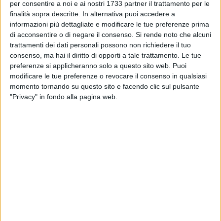
per consentire a noi e ai nostri 1733 partner il trattamento per le
aver ripreso il suo corso abituale. Già sbloccato quello viario.
finalità sopra descritte. In alternativa puoi accedere a
informazioni più dettagliate e modificare le tue preferenze prima
15.18
di acconsentire o di negare il consenso.
Si rende noto che alcuni
Sembra che l'uomo non recasse con sè alcun documento di
trattamenti dei dati personali possono non richiedere il tuo
riconoscimento.
consenso, ma hai il diritto di opporti a tale trattamento. Le tue
preferenze si applicheranno solo a questo sito web. Puoi
modificare le tue preferenze o revocare il consenso in qualsiasi
15.10
momento tornando su questo sito e facendo clic sul pulsante
L'uomo in questo momento viene portato via dagli operanti
"Privacy" in fondo alla pagina web.
delle onoranze funebri.
15.08
L'uomo è irriconoscibile per il grave colpo ricevuto, ciò rende
difficoltoso anche risalire all'identità e alla nazionalità.
15.04
Presente sul posto la Polizia scientifica per i rilievi di rito,
giunge in questo momento il medico legale.