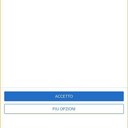
ACCETTO
PIÙ OPZIONI
Altri contenuti a tema