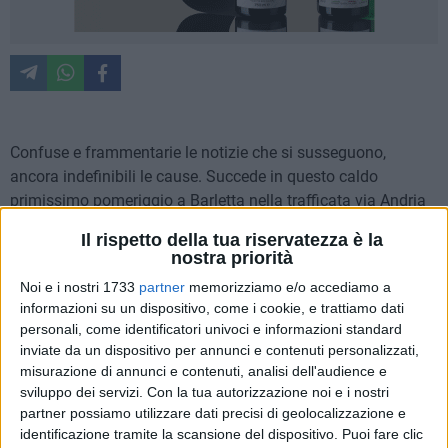
Confuse e frammentarie le notizie che si susseguono,
ancora indefinibili le cause. Succede in questo caldo
primissimo pomeriggio a Barletta nella trafficata via Andria
nei pressi del passaggio a livello, ove lo spettacolo è
Il rispetto della tua riservatezza è la
desolante. Interviene subito la polizia a circoscrivere l'area, a
nostra priorità
breve ulteriori notizie dei nostri corrispondenti.
Noi e i nostri 1733
partner
memorizziamo e/o accediamo a
informazioni su un dispositivo, come i cookie, e trattiamo dati
18.00
personali, come identificatori univoci e informazioni standard
L'uomo era un rappresentante di gioielli, cinquantenne.
inviate da un dispositivo per annunci e contenuti personalizzati,
Sembrano fondate le ipotesi di suicidio.
misurazione di annunci e contenuti, analisi dell'audience e
sviluppo dei servizi.
Con la tua autorizzazione noi e i nostri
partner possiamo utilizzare dati precisi di geolocalizzazione e
15.55
identificazione tramite la scansione del dispositivo. Puoi fare clic
Situazione normalizzata, anche il traffico ferroviario sembra