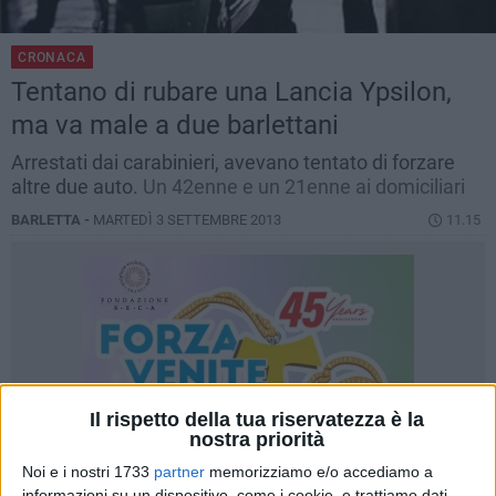
CRONACA
Tentano di rubare una Lancia Ypsilon,
ma va male a due barlettani
Arrestati dai carabinieri, avevano tentato di forzare
altre due auto.
Un 42enne e un 21enne ai domiciliari
BARLETTA -
MARTEDÌ 3 SETTEMBRE 2013
11.15
Il rispetto della tua riservatezza è la
nostra priorità
Noi e i nostri 1733
partner
memorizziamo e/o accediamo a
informazioni su un dispositivo, come i cookie, e trattiamo dati