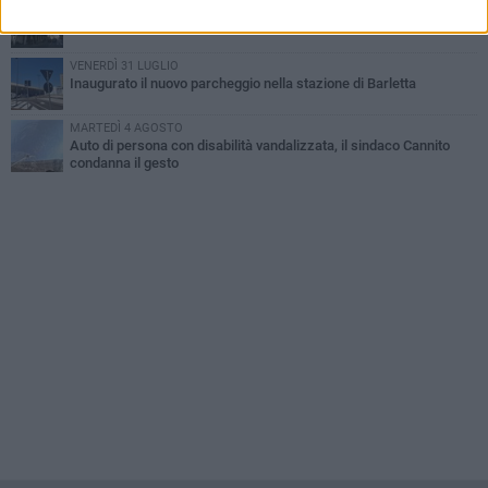
DOMENICA 2 AGOSTO
Beni confiscati alla mafia. Nasce il servizio di Co-housing
VENERDÌ 31 LUGLIO
Inaugurato il nuovo parcheggio nella stazione di Barletta
MARTEDÌ 4 AGOSTO
Auto di persona con disabilità vandalizzata, il sindaco Cannito
condanna il gesto