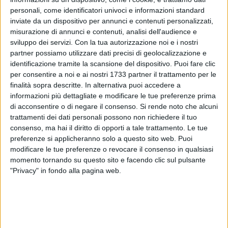
personali, come identificatori univoci e informazioni standard
inviate da un dispositivo per annunci e contenuti personalizzati,
misurazione di annunci e contenuti, analisi dell'audience e
sviluppo dei servizi.
Con la tua autorizzazione noi e i nostri
partner possiamo utilizzare dati precisi di geolocalizzazione e
identificazione tramite la scansione del dispositivo. Puoi fare clic
per consentire a noi e ai nostri 1733 partner il trattamento per le
Rientrano dalle vacanze anche la pratiche del furto di
finalità sopra descritte. In alternativa puoi accedere a
automobili o forse non sono proprio mai andate in ferie.
informazioni più dettagliate e modificare le tue preferenze prima
Proprio ieri i Carabinieri della compagnia di Barletta hanno
di acconsentire o di negare il consenso.
Si rende noto che alcuni
arrestato il 42enne C. L. ed il 21enne C. R. con l'accusa di
trattamenti dei dati personali possono non richiedere il tuo
tentato furto aggravato. Questa notte i due sono stati
consenso, ma hai il diritto di opporti a tale trattamento. Le tue
sorpresi e bloccati mentre tentavano di asportare una Lancia
preferenze si applicheranno solo a questo sito web. Puoi
modificare le tue preferenze o revocare il consenso in qualsiasi
Ypsilon parcheggiata in strada.
momento tornando su questo sito e facendo clic sul pulsante
"Privacy" in fondo alla pagina web.
I successivi accertamenti hanno permesso di appurare che
gli stessi avevano tentato di asportare anche una Fiat 600
ed una Fiat Punto dopo aver forzato le portiere. Arrestati,
sono stati collocati ai domiciliari su disposizione della
Procura della Repubblica di Trani.