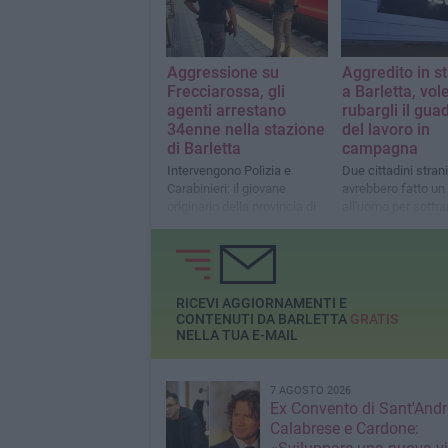
Aggressione su
Aggredito in s
Frecciarossa, gli
a Barletta, vo
agenti arrestano
rubargli il gu
34enne nella stazione
del lavoro in
di Barletta
campagna
Intervengono Polizia e
Due cittadini strani
Carabinieri: il giovane
avrebbero fatto un
originario della provincia di
all'uomo per sottra
Lecce è ritenuto
euro
responsabile di violenza,
minacce, oltraggio e
resistenza a pubblico
ufficiale
RICEVI AGGIORNAMENTI E
CONTENUTI DA BARLETTA
GRATIS
NELLA TUA E-MAIL
7 AGOSTO 2026
Ex Convento di Sant'Andr
Calabrese e Cardone: