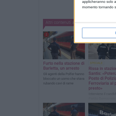
applicheranno solo a
momento tornando su 
Altri contenuti a tema
2
Furto nella stazione di
SPECIALE
Barletta, un arresto
Rissa in stazio
Santis: «Potenz
Gli agenti della Polfer hanno
Posto di Polizi
bloccato un uomo che stava
Ferroviaria al 
rubando cavi di rame
presto»
Interviene il candi
Partito Democrati