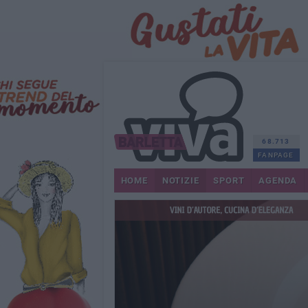
68.713
FANPAGE
HOME
NOTIZIE
SPORT
AGENDA