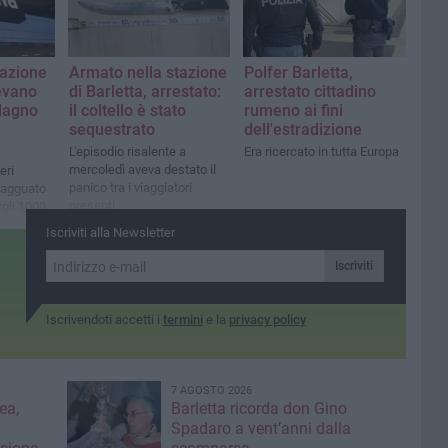
tazione
Armato nella stazione
Polfer Barletta,
levano
di Barletta, arrestato:
arrestato cittadino
adagno
il coltello è stato
rumeno ai fini
sequestrato
dell'estradizione
L'episodio risalente a
Era ricercato in tutta Europa
mercoledì aveva destato il
eri
panico tra i viaggiatori
 agguato
presenti
rgli 1000
Iscriviti alla Newsletter
Iscriviti
Iscrivendoti accetti i
termini
e la
privacy policy
7 AGOSTO 2026
ea,
Barletta ricorda don Gino
Spadaro a vent’anni dalla