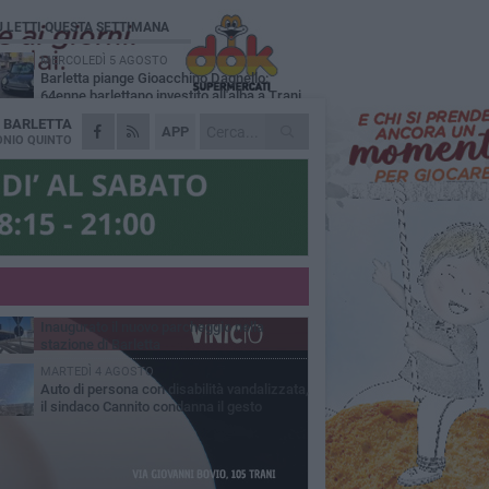
Ù LETTI QUESTA SETTIMANA
MERCOLEDÌ 5 AGOSTO
Barletta piange Gioacchino Dagnello:
64enne barlettano investito all'alba a Trani
A
BARLETTA
GIOVEDÌ 6 AGOSTO
APP
Il ricordo di "Cecco", il benzinaio col
NIO QUINTO
sorriso: «Contava i giorni che lo
paravano dalla pensione»
MERCOLEDÌ 5 AGOSTO
Jova Summer Party, giovedì mattina
sopralluogo nell'area dell'evento
DOMENICA 2 AGOSTO
Beni confiscati alla mafia. Nasce il servizio
di Co-housing
VENERDÌ 31 LUGLIO
Inaugurato il nuovo parcheggio nella
stazione di Barletta
MARTEDÌ 4 AGOSTO
Auto di persona con disabilità vandalizzata,
il sindaco Cannito condanna il gesto