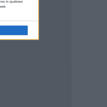
nso in qualsiasi
 web.