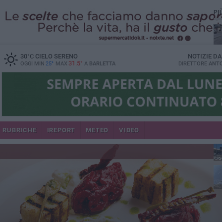
PI
30
°C
CIELO SERENO
NOTIZIE D
31.5°
OGGI MIN
25°
MAX
A
BARLETTA
DIRETTORE
ANTO
se
RUBRICHE
IREPORT
METEO
VIDEO