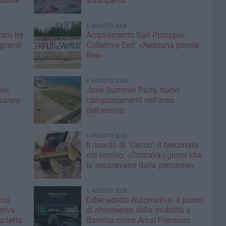
isione
scomparsa
6 AGOSTO 2026
ani tre
Ampliamento San Procopio,
 grandi
Collettivo Exit: «Nessuna parola
fine»
6 AGOSTO 2026
io,
Jova Summer Party, nuovi
parere
campionamenti nell'area
dell'evento
6 AGOSTO 2026
.
Il ricordo di "Cecco", il benzinaio
col sorriso: «Contava i giorni che
lo separavano dalla pensione»
6 AGOSTO 2026
rco
Dibenedetto Automotive: il punto
rriva
di riferimento della mobilità a
arletta
Barletta come Arval Premium