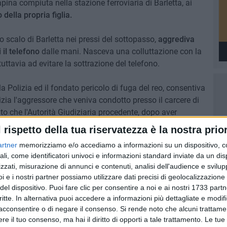
pina compiuta nella stazione ferroviaria di Barletta, ai
 della propria figlia.
o scalo di Barletta nei pressi del sottopasso,
aggrediva
i il telefono
dalle mani. Nasceva una colluttazione con la
uttavia ad evitare la sottrazione del telefono.
lla Polizia ed il fondato pericolo di fuga del reo, consentiva
tizia l'aggressore che veniva condotto presso il carcere di
ato che l'Autorità Giudiziaria procedente, dopo aver
ura cautelare in carcere. Va precisato che la posizione
l rispetto della tua riservatezza è la nostra prior
razione di Polizia è al vaglio dell'Autorità Giudiziaria e
artner
memorizziamo e/o accediamo a informazioni su un dispositivo, c
a colpevole sino alla eventuale pronunzia di una sentenza
ali, come identificatori univoci e informazioni standard inviate da un di
zzati, misurazione di annunci e contenuti, analisi dell'audience e svilupp
i e i nostri partner possiamo utilizzare dati precisi di geolocalizzazione 
del dispositivo. Puoi fare clic per consentire a noi e ai nostri 1733 partn
critte. In alternativa puoi accedere a informazioni più dettagliate e modif
acconsentire o di negare il consenso.
Si rende noto che alcuni trattamen
e il tuo consenso, ma hai il diritto di opporti a tale trattamento. Le tue