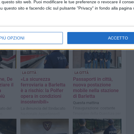
 questo sito web. Puoi modificare le tue preferenze o revocare il conse
questo sito e facendo clic sul pulsante "Privacy" in fondo alla pagina
PIÙ OPZIONI
ACCETTO
LA CITTÀ
LA CITTÀ
ne, De
«La sicurezza
Passaporti in città,
iare il
ferroviaria a Barletta
nuova postazione
a
è a rischio: la Polfer
mobile nella stazione
più
opera in condizioni
di Barletta
insostenibili»
Questa mattina
l’inaugurazione: costante
dato del
La denuncia del Sindacato
l'impegno della Questura per
co
Nazionale Appartenenti
rispondere alle esigenze dei
Polizia
cittadini