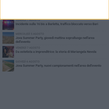
all'alba a Trani
GIOVEDÌ 6 AGOSTO
Il ricordo di "Cecco", il benzinaio col sorriso: «Contava i giorni che
lo separavano dalla pensione»
VENERDÌ 7 AGOSTO
Incidente sulla 16 bis a Barletta, traffico bloccato verso Bari
MERCOLEDÌ 5 AGOSTO
Jova Summer Party, giovedì mattina sopralluogo nell'area
dell'evento
VENERDÌ 7 AGOSTO
Da estetista a imprenditrice: la storia di Mariangela Nevola
GIOVEDÌ 6 AGOSTO
Jova Summer Party, nuovi campionamenti nell'area dell'evento