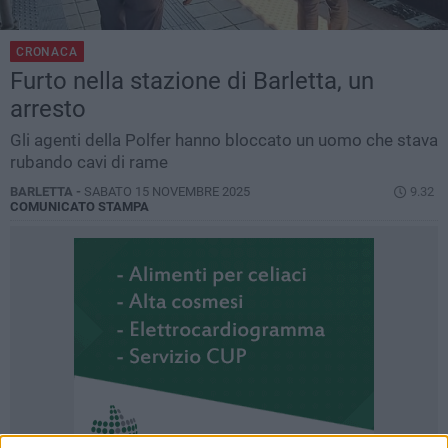
CRONACA
Furto nella stazione di Barletta, un
arresto
Gli agenti della Polfer hanno bloccato un uomo che stava
rubando cavi di rame
BARLETTA -
SABATO 15 NOVEMBRE 2025
9.32
COMUNICATO STAMPA