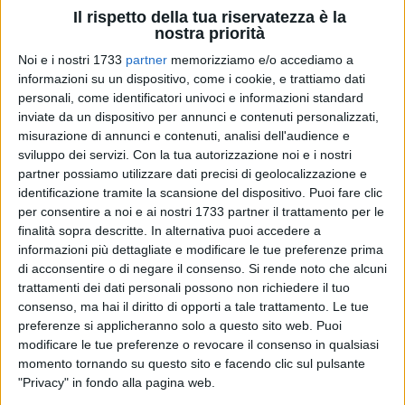
Il rispetto della tua riservatezza è la
nostra priorità
Noi e i nostri 1733
partner
memorizziamo e/o accediamo a
151
informazioni su un dispositivo, come i cookie, e trattiamo dati
personali, come identificatori univoci e informazioni standard
inviate da un dispositivo per annunci e contenuti personalizzati,
misurazione di annunci e contenuti, analisi dell'audience e
La Polizia di Stato ha tratto in arresto in flagranza di reato
sviluppo dei servizi.
Con la tua autorizzazione noi e i nostri
un trentasettenne malese ritenuto responsabile del reato di
partner possiamo utilizzare dati precisi di geolocalizzazione e
furto aggravato.
identificazione tramite la scansione del dispositivo. Puoi fare clic
per consentire a noi e ai nostri 1733 partner il trattamento per le
finalità sopra descritte. In alternativa puoi accedere a
Gli Agenti della Polfer di Barletta sono riusciti a bloccare un
informazioni più dettagliate e modificare le tue preferenze prima
soggetto che era stato poco prima sorpreso a rubare dei cavi
di acconsentire o di negare il consenso.
Si rende noto che alcuni
in rame da un gabbiotto metallico sito nelle vicinanze della
trattamenti dei dati personali possono non richiedere il tuo
Stazione ferroviaria di Barletta, al cui interno erano custodite
consenso, ma hai il diritto di opporti a tale trattamento. Le tue
diverse bobine.
preferenze si applicheranno solo a questo sito web. Puoi
modificare le tue preferenze o revocare il consenso in qualsiasi
Il malfattore, scoperto nell'atto del trafugamento da un
momento tornando su questo sito e facendo clic sul pulsante
"Privacy" in fondo alla pagina web.
responsabile di cantiere, si è dato a precipitosa fuga a piedi