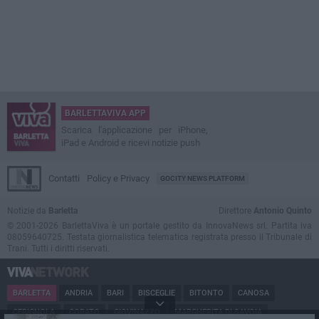
BARLETTAVIVA APP
Scarica l'applicazione per iPhone,
iPad e Android e ricevi notizie push
Contatti
Policy e Privacy
GOCITY NEWS PLATFORM
Notizie da
Barletta
Direttore
Antonio Quinto
© 2001-2026 BarlettaViva è un portale gestito da InnovaNews srl. Partita iva
08059640725. Testata giornalistica telematica registrata presso il Tribunale di
Trani. Tutti i diritti riservati.
BARLETTA
ANDRIA
BARI
BISCEGLIE
BITONTO
CANOSA
CERIGNOLA
CORATO
GIOVINAZZO
MARGHERITA DI SAVOIA