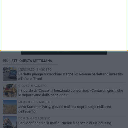
PIÙ LETTI QUESTA SETTIMANA
MERCOLEDÌ 5 AGOSTO
Barletta piange Gioacchino Dagnello: 64enne barlettano investito
all'alba a Trani
GIOVEDÌ 6 AGOSTO
Il ricordo di "Cecco", il benzinaio col sorriso: «Contava i giorni che
lo separavano dalla pensione»
MERCOLEDÌ 5 AGOSTO
Jova Summer Party, giovedì mattina sopralluogo nell'area
dell'evento
DOMENICA 2 AGOSTO
Beni confiscati alla mafia. Nasce il servizio di Co-housing