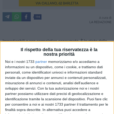
194
A cura di
LA REDAZIONE
Impraticabili e con segnaletica consumata. È lo stato delle
strade cittadine denunciato da alcuni cittadini. A sollecitare
Il rispetto della tua riservatezza è la
un rapido intervento è Giuseppe Doronzo che, nel quartiere
nostra priorità
Settefrati, segnala un manto stradale in pessime condizioni,
Noi e i nostri 1733
partner
memorizziamo e/o accediamo a
marciapiedi distrutti e la presenza dello
spartitraffico sulle
informazioni su un dispositivo, come i cookie, e trattiamo dati
strisce pedonali
che diventa così un'invalicabile barriera
personali, come identificatori univoci e informazioni standard
architettonica per chi attraversa la strada, complice
inviate da un dispositivo per annunci e contenuti personalizzati,
misurazione di annunci e contenuti, analisi dell'audience e
l'assenza dello scivolo
sul marciapiede al termine delle
sviluppo dei servizi.
Con la tua autorizzazione noi e i nostri
strisce.
partner possiamo utilizzare dati precisi di geolocalizzazione e
identificazione tramite la scansione del dispositivo. Puoi fare clic
«In qualità di residente della zona Settefrati - scrive - chiedo
per consentire a noi e ai nostri 1733 partner il trattamento per le
venga rimosso parte dello spartitraffico situato in via Ofanto
finalità sopra descritte. In alternativa puoi accedere a