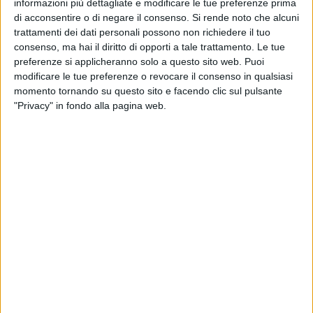
all'altezza del civico 72, (come da foto allegate) in
informazioni più dettagliate e modificare le tue preferenze prima
prossimità delle strisce pedonali che ostacola il passaggio
di acconsentire o di negare il consenso.
Si rende noto che alcuni
trattamenti dei dati personali possono non richiedere il tuo
pedonale di persone diversamente abili e donne con
consenso, ma hai il diritto di opporti a tale trattamento. Le tue
carrozzine in modo da percorrere tale tratto di strada in tutta
preferenze si applicheranno solo a questo sito web. Puoi
sicurezza per raggiungere il lungomare Pietro Mennea, visto
modificare le tue preferenze o revocare il consenso in qualsiasi
l'inizio della stagione balneare». La segnalazione è stata
momento tornando su questo sito e facendo clic sul pulsante
inviata tramite pec al Comune di Barletta già nel maggio
"Privacy" in fondo alla pagina web.
2021, ma ad oggi non risultato riscontri.
Inoltre, si manifesta un importante disagio per i cittadini
residenti in via Dicuonzo all'incrocio con via Prascina, a
causa di un marciapiede dissestato «da mesi», segnala
Doronzo, e «dall'asfalto ripristinato male con dislivelli dopo i
lavori della fibra».