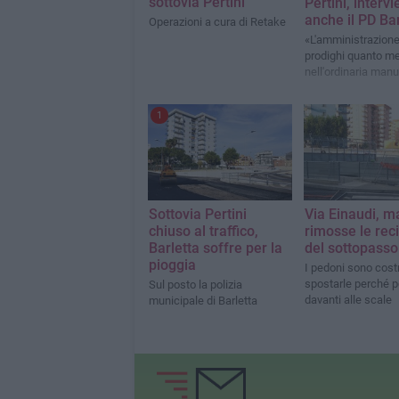
sottovia Pertini
Pertini, interv
anche il PD Bar
Operazioni a cura di Retake
«L'amministrazione
prodighi quanto m
nell'ordinaria man
1
Sottovia Pertini
Via Einaudi, m
chiuso al traffico,
rimosse le rec
Barletta soffre per la
del sottopasso
pioggia
I pedoni sono costr
spostarle perché 
Sul posto la polizia
davanti alle scale
municipale di Barletta