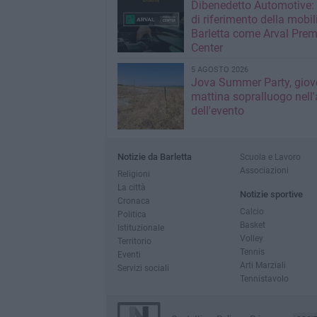
Dibenedetto Automotive: 
di riferimento della mobil
Barletta come Arval Pre
Center
5 AGOSTO 2026
Jova Summer Party, giov
mattina sopralluogo nell'
dell'evento
Notizie da Barletta
Scuola e Lavoro
Associazioni
Religioni
La città
Notizie sportive
Cronaca
Calcio
Politica
Basket
Istituzionale
Volley
Territorio
Tennis
Eventi
Arti Marziali
Servizi sociali
Tennistavolo