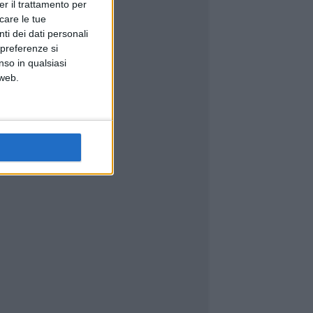
er il trattamento per
icare le tue
ti dei dati personali
 preferenze si
nso in qualsiasi
 web.