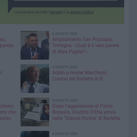
Iscrivendoti accetti i
termini
e la
privacy policy
6 AGOSTO 2026
io,
Ampliamento San Procopio,
 parola
Trimigno: «Qual è il vero parere
di Arpa Puglia?»
6 AGOSTO 2026
i
Addio a mister Marchioro.
L'uomo del Barletta in B
6 AGOSTO 2026
nzinaio
Dopo l'aggressione al Parco
orni che
Rossani, Giuditta D'Elia arriva
ione»
nella "Stanza Divina" di Barletta
6 AGOSTO 2026