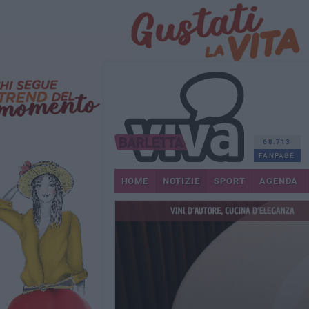
68.713
FANPAGE
HOME
NOTIZIE
SPORT
AGENDA