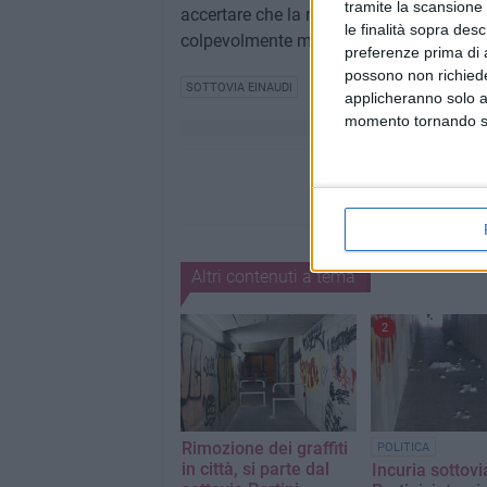
tramite la scansione 
accertare che la responsabilità ricade s
le finalità sopra des
colpevolmente molto distratte sull'operato
preferenze prima di 
possono non richieder
SOTTOVIA EINAUDI
applicheranno solo a
momento tornando su 
Altri contenuti a tema
2
Rimozione dei graffiti
POLITICA
in città, si parte dal
Incuria sottovi