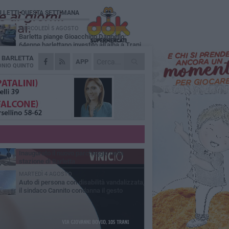
Ù LETTI QUESTA SETTIMANA
MERCOLEDÌ 5 AGOSTO
Barletta piange Gioacchino Dagnello:
64enne barlettano investito all'alba a Trani
A
BARLETTA
GIOVEDÌ 6 AGOSTO
APP
Il ricordo di "Cecco", il benzinaio col
NIO QUINTO
sorriso: «Contava i giorni che lo
paravano dalla pensione»
MERCOLEDÌ 5 AGOSTO
Jova Summer Party, giovedì mattina
sopralluogo nell'area dell'evento
DOMENICA 2 AGOSTO
Beni confiscati alla mafia. Nasce il servizio
di Co-housing
VENERDÌ 31 LUGLIO
Inaugurato il nuovo parcheggio nella
stazione di Barletta
MARTEDÌ 4 AGOSTO
Auto di persona con disabilità vandalizzata,
il sindaco Cannito condanna il gesto