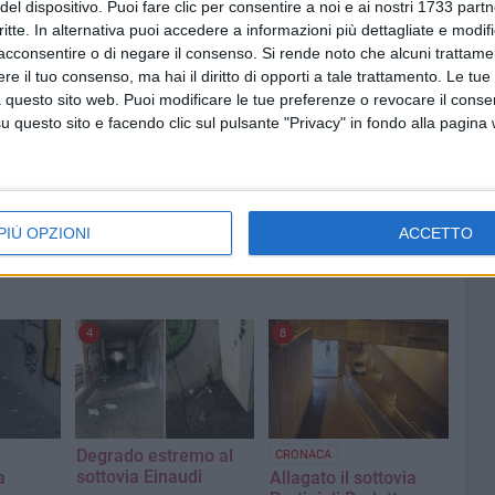
del dispositivo. Puoi fare clic per consentire a noi e ai nostri 1733 partn
u minorenni ne risponderanno le rispettive famiglie,
critte. In alternativa puoi accedere a informazioni più dettagliate e modif
 dei propri figli".
acconsentire o di negare il consenso.
Si rende noto che alcuni trattamen
e il tuo consenso, ma hai il diritto di opporti a tale trattamento. Le tue
 questo sito web. Puoi modificare le tue preferenze o revocare il conse
questo sito e facendo clic sul pulsante "Privacy" in fondo alla pagina
PIÙ OPZIONI
ACCETTO
4
8
Degrado estremo al
CRONACA
sottovia Einaudi
a
Allagato il sottovia