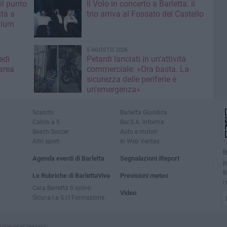
il punto
Il Volo in concerto a Barletta: il
ità a
trio arriva al Fossato del Castello
mium
5 AGOSTO 2026
edì
Petardi lanciati in un'attività
area
commerciale: «Ora basta. La
sicurezza delle periferie è
un'emergenza»
Scacchi
Barletta Giuridica
Calcio a 5
Bar.S.A. informa
Beach Soccer
Auto e motori
Altri sport
In Web Veritas
I
Agenda eventi di Barletta
Segnalazioni iReport
R
B
Le Rubriche di BarlettaViva
Previsioni meteo
i
Cara Barletta ti scrivo
Video
Sicur.a.l.a S.r.l Formazione