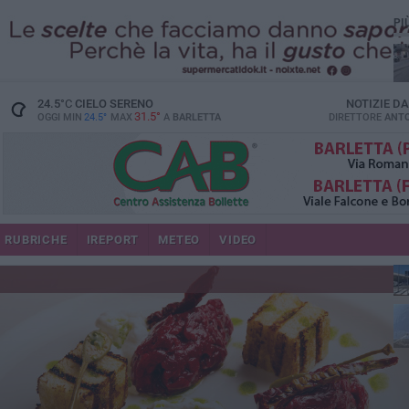
PI
24.5
°C
CIELO SERENO
NOTIZIE D
31.5°
OGGI MIN
24.5°
MAX
A
BARLETTA
DIRETTORE
ANTO
se
RUBRICHE
IREPORT
METEO
VIDEO