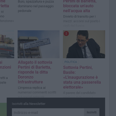
iene
Pertini di Barletta,
Buio, spazzatura e puzza
letta
bloccata un'auto
dominano nel passaggio
nell'acqua alta
pedonale
 si
eno
Divieto di transito per i
utenzione»
mezzi: accorsi sul posto i
vigili del fuoco
2
ai
Allagato il sottovia
POLITICA
inzioni
Pertini di Barletta,
Sottovia Pertini,
risponde la ditta
Basile:
Doronzo
«L'inaugurazione è
etti a
Infrastrutture
stata una passerella
poste
elettorale»
L'impresa replica ai
numerosi commenti scritti
Il parere del candidato
sui social network
sindaco della Lega e
presidente della
Iscriviti alla Newsletter
commissione Lavori
pubblici
Iscriviti